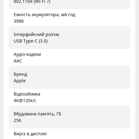
802.11be (Wi-Fi 7)
Ємність акумулятора, мА·год
3988
Інтерфейсний роз'єм
USB Type-C (3.0)
Аудіо-кодеки
AAC
Бренд
Apple
Відеозйомка
4K@120к/с
Вбудована пам'ять, ГБ
256
Виріз в дисплеї