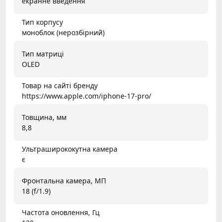
екранне введення
Тип корпусу
моноблок (нерозбірний)
Тип матриці
OLED
Товар на сайті бренду
https://www.apple.com/iphone-17-pro/
Товщина, мм
8,8
Ультраширококутна камера
є
Фронтальна камера, МП
18 (f/1.9)
Частота оновлення, Гц