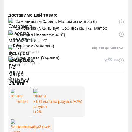
Доставимо цей товар:
Самовивіз (м.Харків, Малом'ясницька 6)
Самовивіз (г.Київ, вул. Софіївська, 1/2 Метро
“Майдан Незалежності”)
від 1 до 3 днів
Кур'єром (м.Харків)
від 300 до 600 грн.
протягом дня
Нова пошта (Україна)
від 99грн.
від 1 до 3 днів
Оплата
Готівка
Оплата на рахунок (+2%)
Безготівковий (+4%)