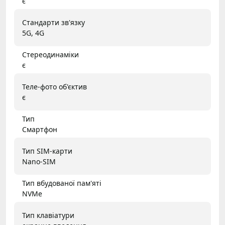
є
Стандарти зв'язку
5G, 4G
Стереодинаміки
є
Теле-фото об'єктив
є
Тип
Смартфон
Тип SIM-карти
Nano-SIM
Тип вбудованої пам'яті
NVMe
Тип клавіатури