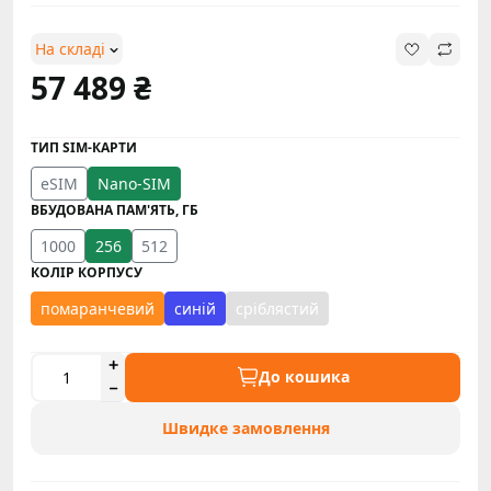
На складі
57 489 ₴
ТИП SIM-КАРТИ
eSIM
Nano-SIM
ВБУДОВАНА ПАМ'ЯТЬ, ГБ
1000
256
512
КОЛІР КОРПУСУ
помаранчевий
синій
сріблястий
До кошика
Швидке замовлення