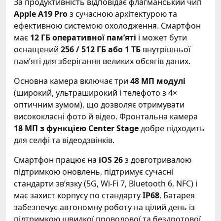
За продуктивність відповідає флагманський чип
Apple A19 Pro
з сучасною архітектурою та
ефективною системою охолодження. Смартфон
має
12 ГБ оперативної пам’яті
і может бути
оснащений
256 / 512 ГБ або 1 ТБ
внутрішньої
пам’яті для зберігання великих обсягів даних.
Основна камера включає три
48 МП модулі
(широкий, ультраширокий і телефото з 4×
оптичним зумом), що дозволяє отримувати
висококласні фото й відео. Фронтальна камера
18 МП з функцією Center Stage
добре підходить
для селфі та відеодзвінків.
Смартфон працює на
iOS 26
з довготривалою
підтримкою оновлень, підтримує сучасні
стандарти звʼязку (5G, Wi-Fi 7, Bluetooth 6, NFC) і
має захист корпусу по стандарту
IP68
. Батарея
забезпечує автономну роботу на цілий день із
підтримкою швидкої проводової та бездротової