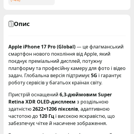
Опис
Apple iPhone 17 Pro (Global)
— це флагманський
смартфон нового покоління від Apple, який
поєднує преміальний дисплей, потужну
платформу та професійну камеру для фото і відео
задач. Глобальна версія підтримує
5G
і гарантує
роботу сервісів у багатьох країнах світу.
Пристрій оснащений
6,3-дюймовим Super
Retina XDR OLED-дисплеєм
з роздільною
здатністю
2622×1206 пікселів
, адаптивною
частотою до
120 Гц
і високою яскравістю, що
забезпечує чітке й насичене зображення.