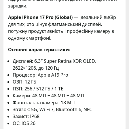
зарядки.
Apple iPhone 17 Pro (Global)
— ідеальний вибір
для тих, хто цінує флагманський дисплей,
потужну продуктивність і професійну камеру в
одному смартфоні.
Основні характеристики:
Дисплей: 6,3″ Super Retina XDR OLED,
2622×1206, до 120 Гц
Процесор: Apple A19 Pro
ОЗП: 12 ГБ
ПЗП: 256 / 512 ГБ / 1 ТБ
Камери: 48 МП + 48 МП + 48 МП
Фронтальна камера: 18 МП
Звʼязок: 5G, Wi-Fi 7, Bluetooth 6, NFC
Захист: IP68
ОС: iOS 26