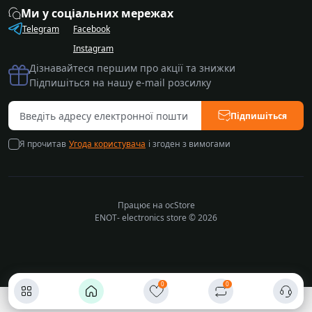
Ми у соціальних мережах
Telegram
Facebook
Instagram
Дізнавайтеся першим про акції та знижки
Підпишіться на нашу e-mail розсилку
Підпишіться
Я прочитав
Угода користувача
і згоден з вимогами
Працює на
ocStore
ENOT- electronics store © 2026
0
0