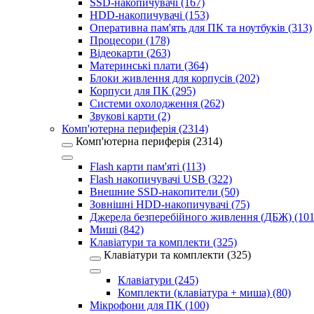
SSD-накопичувачі (167)
HDD-накопичувачі (153)
Оперативна пам'ять для ПК та ноутбуків (313)
Процесори (178)
Відеокарти (263)
Материнські плати (364)
Блоки живлення для корпусів (202)
Корпуси для ПК (295)
Системи охолодження (262)
Звукові карти (2)
Комп'ютерна периферія (2314)
Комп'ютерна периферія (2314)
Flash карти пам'яті (113)
Flash накопичувачі USB (322)
Внешние SSD-накопители (50)
Зовнішні HDD-накопичувачі (75)
Джерела безперебійного живлення (ДБЖ) (101
Миші (842)
Клавіатури та комплекти (325)
Клавіатури та комплекти (325)
Клавіатури (245)
Комплекти (клавіатура + миша) (80)
Мікрофони для ПК (100)