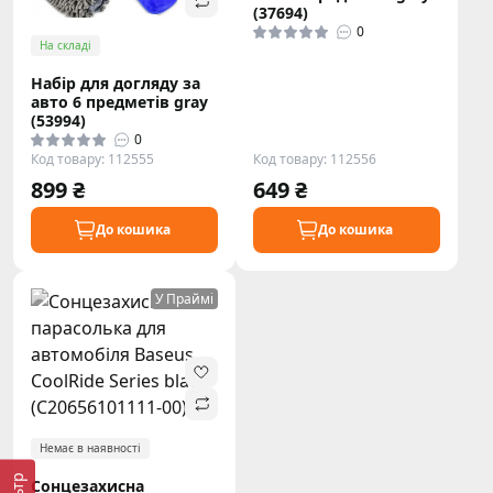
(37694)
0
На складі
Набір для догляду за
авто 6 предметів gray
(53994)
0
Код товару: 112555
Код товару: 112556
899 ₴
649 ₴
До кошика
До кошика
У Праймі
Немає в наявності
Сонцезахисна