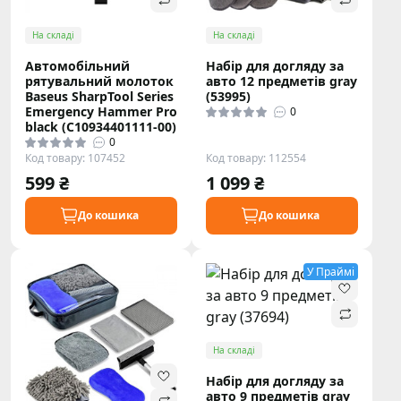
На складі
На складі
Автомобільний
Набір для догляду за
рятувальний молоток
авто 12 предметів gray
Baseus SharpTool Series
(53995)
Emergency Hammer Pro
0
black (C10934401111-00)
0
Код товару: 107452
Код товару: 112554
599 ₴
1 099 ₴
До кошика
До кошика
У Праймі
На складі
Набір для догляду за
авто 9 предметів gray