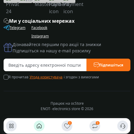
Ми у соціальних мережах
Telegram
Facebook
Instagram
Дізнавайтеся першим про акції та знижки
Підпишіться на нашу e-mail розсилку
Підпишіться
Я прочитав
Угода користувача
і згоден з вимогами
Працює на
ocStore
ENOT- electronics store © 2026
0
0