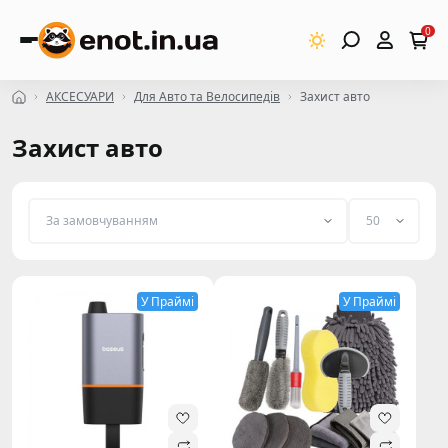
0
АКСЕСУАРИ
Для Авто та Велосипедів
Захист авто
Захист авто
У Праймі
У Праймі