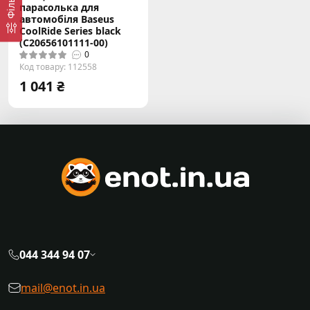
Фільтр
парасолька для
автомобіля Baseus
CoolRide Series black
(C20656101111-00)
0
Код товару: 112558
1 041 ₴
044 344 94 07
mail@enot.in.ua