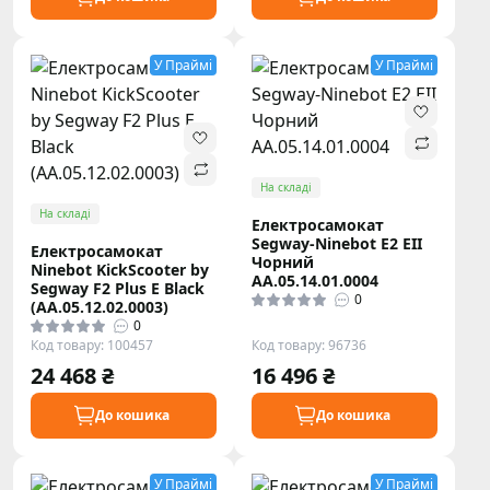
У Праймі
У Праймі
На складі
На складі
Електросамокат
Segway-Ninebot E2 EII
Електросамокат
Чорний
Ninebot KickScooter by
AA.05.14.01.0004
Segway F2 Plus E Black
0
(AA.05.12.02.0003)
0
Код товару: 100457
Код товару: 96736
24 468 ₴
16 496 ₴
До кошика
До кошика
У Праймі
У Праймі