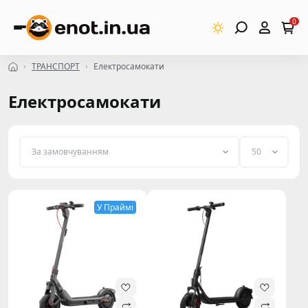
0
ТРАНСПОРТ
Електросамокати
Електросамокати
У Праймі