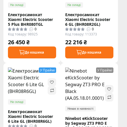
На складі
На складі
Електросамокат
Електросамокат
Xiaomi Electric Scooter
Xiaomi Electric Scooter
5 Plus BHR080TGL
6 GL (BHR08R2GL)
0
0
Код товару: 98925
Код товару: 113373
26 450 ₴
22 216 ₴
До кошика
До кошика
У Праймі
У Праймі
На складі
Немає в наявності
Електросамокат
Xiaomi Electric Scooter
Ninebot eKickScooter
6 Lite GL (BHR08R6GL)
by Segway ZT3 PRO E
0