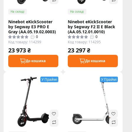
На складі
На складі
Ninebot eKickScooter
Ninebot eKickScooter
by Segway E3 PRO E
by Segway F2 II E Black
Gray (AA.05.19.02.0003)
(AA.05.12.01.0010)
0
0
Код товару: 114299
Код товару: 114295
23 973 ₴
23 297 ₴
До кошика
До кошика
У Праймі
У Праймі