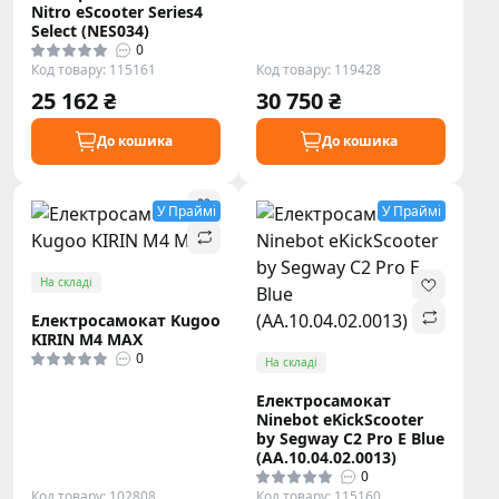
Nitro eScooter Series4
Select (NES034)
0
Код товару: 115161
Код товару: 119428
25 162 ₴
30 750 ₴
До кошика
До кошика
У Праймі
У Праймі
На складі
Електросамокат Kugoo
KIRIN M4 MAX
0
На складі
Електросамокат
Ninebot eKickScooter
by Segway C2 Pro E Blue
(AA.10.04.02.0013)
0
Код товару: 102808
Код товару: 115160