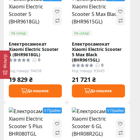
На складі
На складі
Електросамокат
Електросамокат
Xiaomi Electric Scooter
Xiaomi Electric Scooter
5 (BHR9618GL)
5 Max Black
Фільтр
(BHR9615GL)
0
0
Код товару: 94658
Код товару: 93645
19 829 ₴
21 721 ₴
До кошика
До кошика
У Праймі
У Праймі