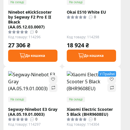
На складі
На складі
Ninebot eKickScooter
Okai ES10 White EU
by Segway F2 Pro E II
0
Bkack
(AA.05.12.03.0007)
0
Код товару: 114296
Код товару: 114298
27 306 ₴
18 924 ₴
До кошика
До кошика
У Праймі
На складі
На складі
Segway-Ninebot E3 Gray
Xiaomi Electric Scooter
(AA.05.19.01.0003)
5 Black (BHR9608EU)
0
0
Код товару: 114297
Код товару: 114304