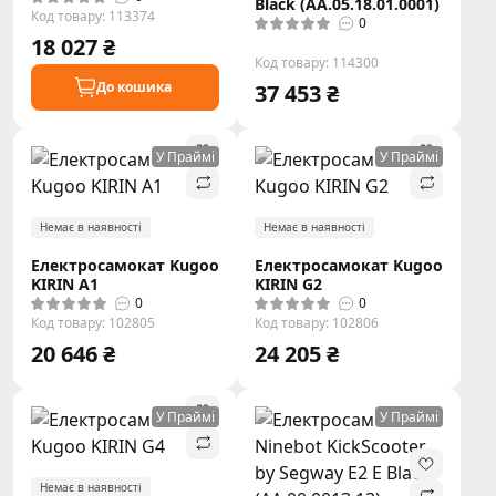
Black (AA.05.18.01.0001)
Код товару: 113374
0
18 027 ₴
Код товару: 114300
До кошика
37 453 ₴
У Праймі
У Праймі
Немає в наявності
Немає в наявності
Електросамокат Kugoo
Електросамокат Kugoo
KIRIN A1
KIRIN G2
0
0
Код товару: 102805
Код товару: 102806
20 646 ₴
24 205 ₴
У Праймі
У Праймі
Немає в наявності