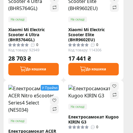
На складі
На складі
Xiaomi Mi Electric
Xiaomi Mi Electric
Scooter 4 Ultra
Scooter Elite
(BHR5764GL)
(BHR9602EU)
0
0
Код товару: 92949
Код товару: 114306
28 703 ₴
17 441 ₴
До кошика
До кошика
У Праймі
На складі
Електросамокат Kugoo
На складі
KIRIN G3
0
Електросамокат ACER