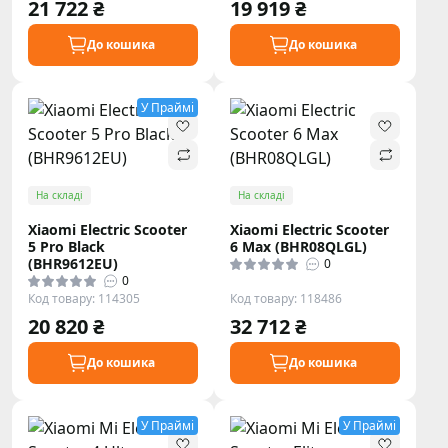
21 722 ₴
19 919 ₴
До кошика
До кошика
У Праймі
На складі
На складі
Xiaomi Electric Scooter
Xiaomi Electric Scooter
5 Pro Black
6 Max (BHR08QLGL)
(BHR9612EU)
0
0
Код товару: 114305
Код товару: 118486
20 820 ₴
32 712 ₴
До кошика
До кошика
У Праймі
У Праймі