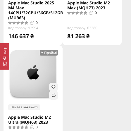
Apple Mac Studio 2025
Apple Mac Studio M2
M4 Max
Max (MQH73) 2023
14CPU/32GPU/36GB/512GB
0
(MU963)
0
Код товару: 92594
Код товару: 63380
146 637 ₴
81 263 ₴
Фільтр
У Праймі
Немає в наявності
Apple Mac Studio M2
Ultra (MQH63) 2023
0