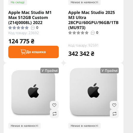
На складі
Немає в наявності
Apple Mac Studio M1
Apple Mac Studio 2025
Max 512GB Custom
M3 Ultra
(Z14J0008L) 2022
28CPU/60GPU/96GB/1TB
(MU973)
0
0
Код товару: 23692
124 775 ₴
Код товару: 92591
До кошика
342 342 ₴
У Праймі
У Праймі
Немає в наявності
Немає в наявності