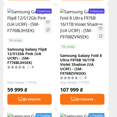
Новинка
Новинка
На складі
На складі
Samsung Galaxy Flip8
12/512Gb Pink (UA
Samsung Galaxy Fold 8
UCRF) - (SM-
Ultra F976B 16/1TB
F776BLIHSEK)
Violet Shadow (UA
0
UCRF) - (SM-
F976BZVNSEK)
0
Код товару: 119720
Код товару: 119783
59 999 ₴
107 999 ₴
До кошика
До кошика
У Праймі
У Праймі