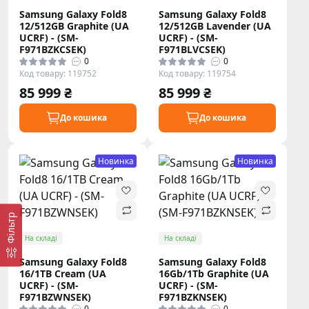
Samsung Galaxy Fold8
Samsung Galaxy Fold8
12/512GB Graphite (UA
12/512GB Lavender (UA
UCRF) - (SM-
UCRF) - (SM-
F971BZKCSEK)
F971BLVCSEK)
0
0
Код товару: 119752
Код товару: 119754
85 999 ₴
85 999 ₴
До кошика
До кошика
Новинка
Новинка
Фільтр
На складі
На складі
Samsung Galaxy Fold8
Samsung Galaxy Fold8
16/1TB Cream (UA
16Gb/1Tb Graphite (UA
UCRF) - (SM-
UCRF) - (SM-
F971BZWNSEK)
F971BZKNSEK)
0
0