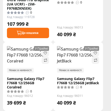
0
(UA UCRF) - (SM-
F976BZKNSEK)
0
Код товару: 119728
107 999 ₴
Код товару: 96013
До кошика
40 099 ₴
У Праймі
У Праймі
Немає в наявності
Немає в наявності
Samsung Galaxy Flip7
Samsung Galaxy Flip7
F766B 12/256GB
F766B 12/256GB JetBlack
Coralred
0
0
Код товару: 96012
Код товару: 96011
39 699 ₴
40 099 ₴