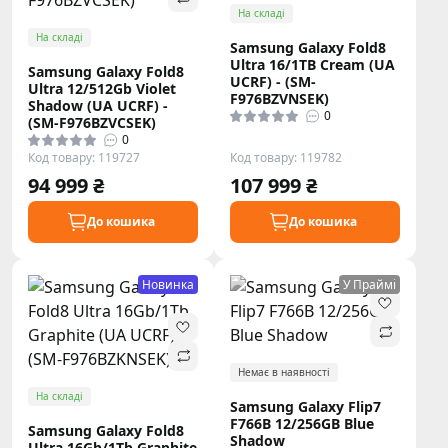
На складі
На складі
Samsung Galaxy Fold8
Ultra 16/1TB Cream (UA
Samsung Galaxy Fold8
UCRF) - (SM-
Ultra 12/512Gb Violet
F976BZVNSEK)
Shadow (UA UCRF) -
0
(SM-F976BZVCSEK)
0
Код товару: 119727
Код товару: 119782
94 999 ₴
107 999 ₴
До кошика
До кошика
Новинка
У Праймі
Немає в наявності
На складі
Samsung Galaxy Flip7
F766B 12/256GB Blue
Samsung Galaxy Fold8
Shadow
Ultra 16Gb/1Tb Graphite