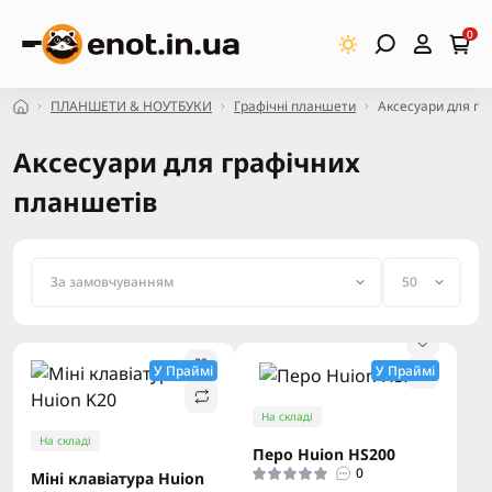
0
ПЛАНШЕТИ & НОУТБУКИ
Графічні планшети
Аксесуари для гр
Аксесуари для графічних
планшетів
У Праймі
У Праймі
На складі
На складі
Перо Huion HS200
0
Міні клавіатура Huion