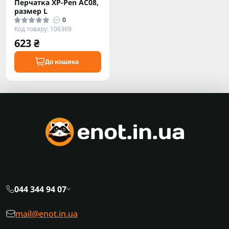
Перчатка XP-Pen AC08,
размер L
0
Код товару: 106369
623 ₴
До кошика
044 344 94 07
mail@enot.in.ua