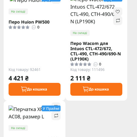
На складі
Перо Huion PW500
0
На складі
Перо Wacom для
Intuos CTL-472/672,
CTL-490, CTH-490/690-N
(LP190K)
0
Код товару: 92461
Код товару: 111496
4 421 ₴
2 111 ₴
До кошика
До кошика
У Праймі
На складі