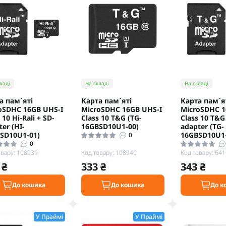
ладі
На складі
На складі
а пам`ятi
Карта пам`ятi
Карта пам`я
oSDHC 16GB UHS-I
MicroSDHC 16GB UHS-I
MicroSDHC 1
 10 Hi-Rali + SD-
Class 10 T&G (TG-
Class 10 T&G
er (HI-
16GBSD10U1-00)
adapter (TG-
SD10U1-01)
16GBSD10U1-
0
0
овару: 108939
Код товару: 108940
Код товару: 64
 ₴
333 ₴
343 ₴
До кошика
До кошика
До к
У Праймі
У Праймі