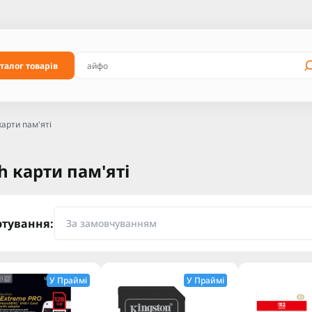
талог товарів
карти пам'яті
h карти пам'яті
ртування:
У Праймі
У Праймі