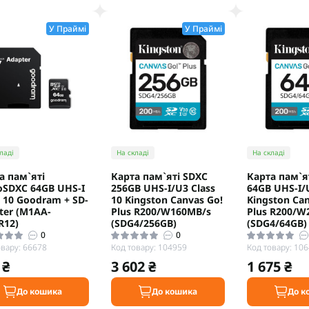
У Праймі
У Праймі
ладі
На складі
На складі
а пам`ятi
Карта пам`ятi SDXC
Карта пам`я
oSDXC 64GB UHS-I
256GB UHS-I/U3 Class
64GB UHS-I/U
s 10 Goodram + SD-
10 Kingston Canvas Go!
Kingston Can
ter (M1AA-
Plus R200/W160MB/s
Plus R200/W
R12)
(SDG4/256GB)
(SDG4/64GB)
0
0
овару: 66678
Код товару: 104959
Код товару: 10
 ₴
3 602 ₴
1 675 ₴
До кошика
До кошика
До к