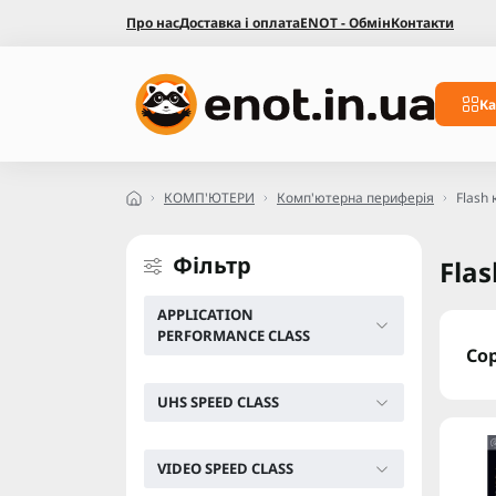
Про нас
Доставка і оплата
ENOT - Обмін
Контакти
Ка
КОМП'ЮТЕРИ
Комп'ютерна периферія
Flash 
Фільтр
Flas
APPLICATION
PERFORMANCE CLASS
Со
UHS SPEED CLASS
VIDEO SPEED CLASS