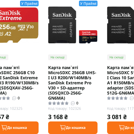
У Праймі
У Праймі
ладі
На складі
На складі
а пам`ятi
Карта пам`ятi
Карта пам`я
oSDXC 256GB C10
MicroSDXC 256GB UHS-
MicroSDXC 5
I SanDisk Extreme
I U3 R200/W140MB/s
I Class 10 Sa
U3 R190/W130MB/s
SanDisk Extreme Pro
A1 R150MB/s
 (SDSQXAV-256G-
V30 + SD-адаптер
adapter (SD
MA)
(SDSQXCD-256G-
512G-GN6MA
GN6MA)
0
0
овару: 102325
Код товару: 102326
Код товару: 11
57 ₴
3 168 ₴
3 081 ₴
До кошика
До кошика
До к