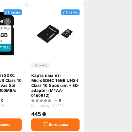
У Праймі
У Праймі
На складі
тi SDXC
Карта пам`яті
3 Class 10
MicroSDHC 16GB UHS-I
vas Go!
Class 10 Goodram + SD-
200MB/s
adapter (M1AA-
0160R12)
0
0
6461
Код товару: 104951
445 ₴
ошика
До кошика