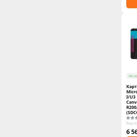
На ск
Карт
Micr
I/U3
Canv
R200
(SDC
Код т
6 5