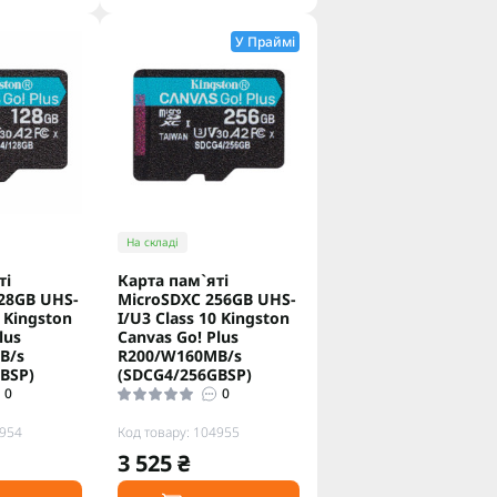
У Праймі
На складі
ті
Карта пам`яті
28GB UHS-
MicroSDXC 256GB UHS-
0 Kingston
I/U3 Class 10 Kingston
lus
Canvas Go! Plus
B/s
R200/W160MB/s
BSP)
(SDCG4/256GBSP)
0
0
4954
Код товару: 104955
3 525 ₴