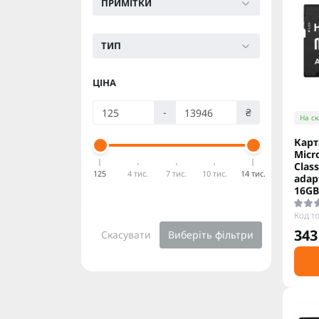
ПРИМІТКИ
ТИП
ЦІНА
-
₴
На ск
Карт
Micr
Class
125
4 тис.
7 тис.
10 тис.
14 тис.
adapt
16GB
Код т
343
Скасувати
Виберіть фільтри