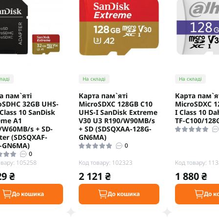
ладі
На складі
На складі
а пам`ятi
Карта пам`ятi
Карта пам`я
oSDHC 32GB UHS-
MicroSDXC 128GB C10
MicroSDXC 1
 Class 10 SanDisk
UHS-I SanDisk Extreme
I Class 10 Da
eme A1
V30 U3 R190/W90MB/s
TF-C100/128
/W60MB/s + SD-
+ SD (SDSQXAA-128G-
ter (SDSQXAF-
GN6MA)
-GN6MA)
0
0
овару: 105258
Код товару: 102323
Код товару: 11
29 ₴
2 121 ₴
1 880 ₴
До кошика
До кошика
До к