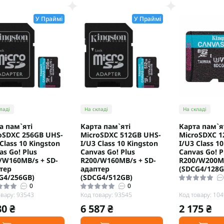
У Праймі
У Праймі
ладі
На складі
На складі
а пам`яті
Карта пам`яті
Карта пам`я
oSDXC 256GB UHS-
MicroSDXC 512GB UHS-
MicroSDXC 1
 Class 10 Kingston
I/U3 Class 10 Kingston
I/U3 Class 1
as Go! Plus
Canvas Go! Plus
Canvas Go! P
/W160MB/s + SD-
R200/W160MB/s + SD-
R200/W200M
тер
адаптер
(SDCG4/128G
G4/256GB)
(SDCG4/512GB)
0
0
овару: 93543
Код товару: 93545
Код товару: 10
30 ₴
6 587 ₴
2 175 ₴