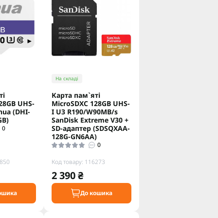
На складі
тi
Карта пам`ятi
28GB UHS-
MicroSDXC 128GB UHS-
hua (DHI-
I U3 R190/W90MB/s
GB)
SanDisk Extreme V30 +
SD-адаптер (SDSQXAA-
0
128G-GN6AA)
0
3850
Код товару: 116273
2 390 ₴
ошика
До кошика