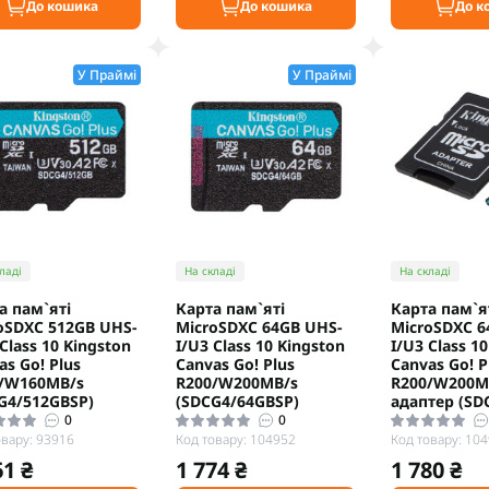
До кошика
До кошика
До к
У Праймі
У Праймі
ладі
На складі
На складі
а пам`яті
Карта пам`яті
Карта пам`я
oSDXC 512GB UHS-
MicroSDXC 64GB UHS-
MicroSDXC 6
 Class 10 Kingston
I/U3 Class 10 Kingston
I/U3 Class 1
as Go! Plus
Canvas Go! Plus
Canvas Go! P
/W160MB/s
R200/W200MB/s
R200/W200MB
G4/512GBSP)
(SDCG4/64GBSP)
адаптер (SD
0
0
овару: 93916
Код товару: 104952
Код товару: 10
61 ₴
1 774 ₴
1 780 ₴