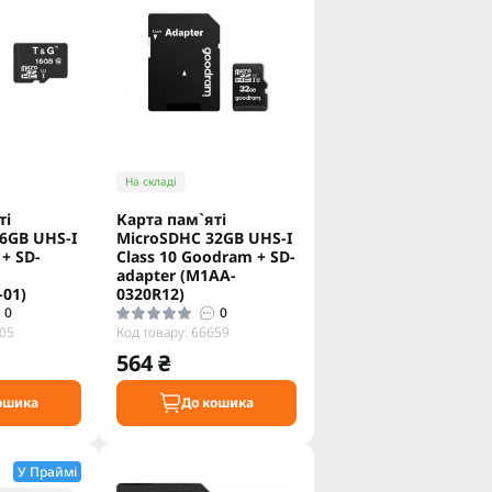
На складі
тi
Карта пам`ятi
6GB UHS-I
MicroSDHC 32GB UHS-I
 + SD-
Class 10 Goodram + SD-
adapter (M1AA-
01)
0320R12)
0
0
105
Код товару: 66659
564 ₴
ошика
До кошика
У Праймі