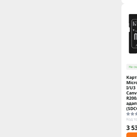
На ск
Карт
Micr
I/U3
Canv
R200
адап
(SDC
Код т
3 5