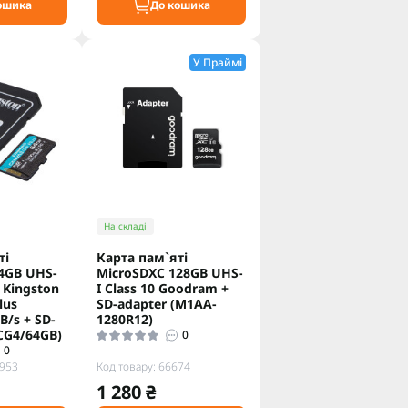
ошика
До кошика
У Праймі
На складі
ті
Карта пам`яті
4GB UHS-
MicroSDXC 128GB UHS-
0 Kingston
I Class 10 Goodram +
lus
SD-adapter (M1AA-
/s + SD-
1280R12)
CG4/64GB)
0
0
4953
Код товару: 66674
1 280 ₴