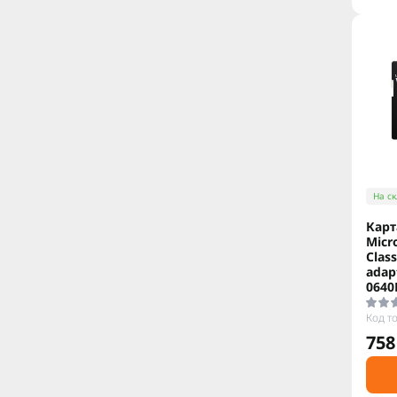
На ск
Карт
Micr
Clas
adap
0640
Код т
758