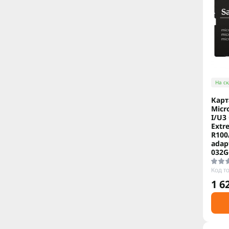
На ск
Карт
Micr
I/U3
Extr
R100
adap
032G
Код т
1 6