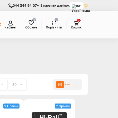
044 344 94 07
Замовити дзвінок
ua
0
0
0
Обране
Порівняти
Кабінет
Кошик
У Праймі
У Праймі