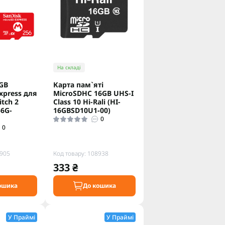
На складі
 GB
Карта пам`ятi
xpress для
MicroSDHC 16GB UHS-I
tch 2
Class 10 Hi-Rali (HI-
6G-
16GBSD10U1-00)
0
0
2905
Код товару: 108938
333 ₴
ошика
До кошика
У Праймі
У Праймі