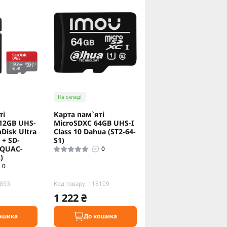
На складі
тi
Карта пам`ятi
12GB UHS-
MicroSDXC 64GB UHS-I
nDisk Ultra
Class 10 Dahua (ST2-64-
 + SD-
S1)
SQUAC-
0
)
0
7853
Код товару: 118109
1 222 ₴
ошика
До кошика