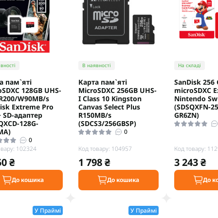
вності
В наявності
На складі
а пам`ятi
Карта пам`яті
SanDisk 256
oSDXC 128GB UHS-
MicroSDXC 256GB UHS-
microSDXC E
 R200/W90MB/s
I Class 10 Kingston
Nintendo Swi
isk Extreme Pro
Canvas Select Plus
(SDSQXFN-25
+ SD-адаптер
R150MB/s
GR6ZN)
QXCD-128G-
(SDCS3/256GBSP)
MA)
0
0
овару: 102324
Код товару: 104957
Код товару: 11
50 ₴
1 798 ₴
3 243 ₴
До кошика
До кошика
До к
У Праймі
У Праймі