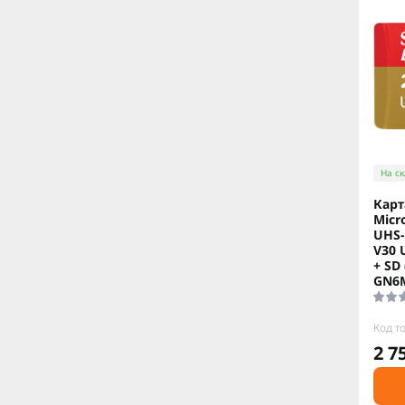
На ск
Карт
Micr
UHS-
V30 
+ SD
GN6
Код т
2 7