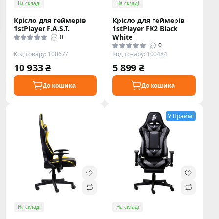
На складі
На складі
Крісло для геймерів
Крісло для геймерів
1stPlayer F.A.S.T.
1stPlayer FK2 Black
White
0
0
Код товару: 100677
Код товару: 100484
10 933 ₴
5 899 ₴
До кошика
До кошика
У Праймі
На складі
На складі