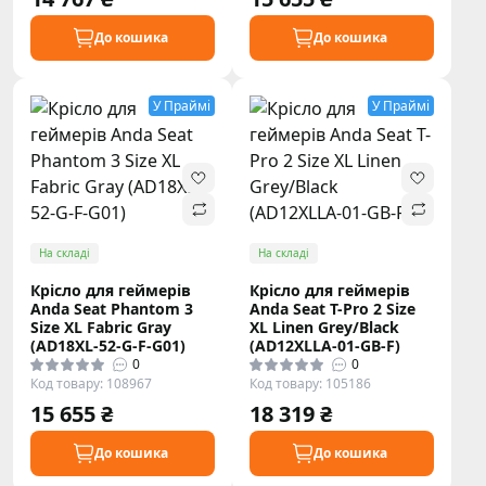
До кошика
До кошика
У Праймі
У Праймі
На складі
На складі
Крісло для геймерів
Крісло для геймерів
Anda Seat Phantom 3
Anda Seat T-Pro 2 Size
Size XL Fabric Gray
XL Linen Grey/Black
(AD18XL-52-G-F-G01)
(AD12XLLA-01-GB-F)
0
0
Код товару: 108967
Код товару: 105186
15 655 ₴
18 319 ₴
До кошика
До кошика