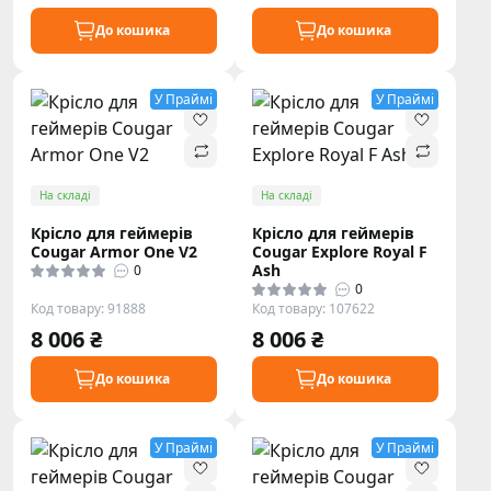
До кошика
До кошика
У Праймі
У Праймі
На складі
На складі
Крісло для геймерів
Крісло для геймерів
Cougar Armor One V2
Cougar Explore Royal F
Ash
0
0
Код товару: 91888
Код товару: 107622
8 006 ₴
8 006 ₴
До кошика
До кошика
У Праймі
У Праймі