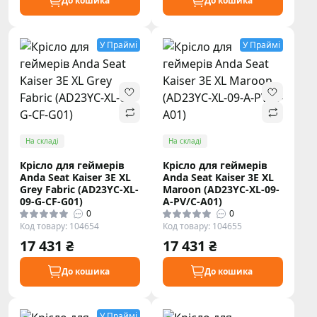
До кошика
До кошика
У Праймі
У Праймі
На складі
На складі
Крісло для геймерів
Крісло для геймерів
Anda Seat Kaiser 3E XL
Anda Seat Kaiser 3E XL
Grey Fabric (AD23YC-XL-
Maroon (AD23YC-XL-09-
09-G-CF-G01)
A-PV/C-A01)
0
0
Код товару: 104654
Код товару: 104655
17 431 ₴
17 431 ₴
До кошика
До кошика
У Праймі