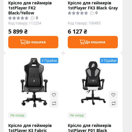
Крісло для геймерів
Крісло для геймерів
1stPlayer FK2
1stPlayer FK3 Black Gray
Black/Yellow
0
0
Код товару: 112254
Код товару: 100485
5 899 ₴
6 127 ₴
До кошика
До кошика
У Праймі
У Праймі
На складі
На складі
Крісло для геймерів
Крісло для геймерів
1stPlayer K3 Fabric
1stPlayer P01 Black