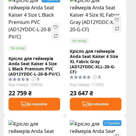
На складі
На складі
Крісло для геймерів
Anda Seat Kaiser 4 Size
Крісло для геймерів
XL Fabric Gray
Anda Seat Kaiser 4 Size
(AD12YDDC-XLL-20-G-
L Black Premium PVC
CF)
(AD12YDDC-L-20-B-PV/C)
0
0
Код товару: 104656
Код товару: 112482
22 759 ₴
23 647 ₴
До кошика
До кошика
У Праймі