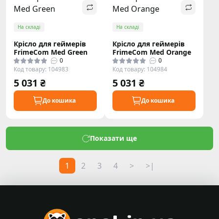
На складі
На складі
Крісло для геймерів
Крісло для геймерів
FrimeCom Med Green
FrimeCom Med Orange
0
0
Код товару: 104983
Код товару: 104984
5 031 ₴
5 031 ₴
До кошика
До кошика
Показати ще
1
2
3
4
>
>|