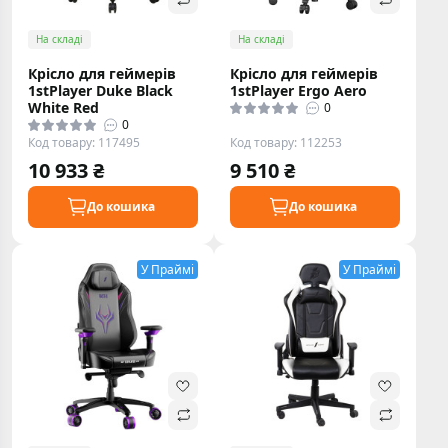
На складі
На складі
Крісло для геймерів
Крісло для геймерів
1stPlayer Duke Black
1stPlayer Ergo Aero
White Red
0
0
Код товару: 117495
Код товару: 112253
10 933 ₴
9 510 ₴
До кошика
До кошика
У Праймі
У Праймі