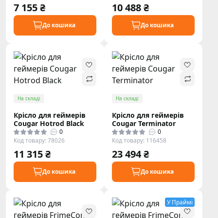
7 155 ₴
10 488 ₴
До кошика
До кошика
На складі
На складі
Крісло для геймерів
Крісло для геймерів
Cougar Hotrod Black
Cougar Terminator
0
0
Код товару: 78026
Код товару: 116458
11 315 ₴
23 494 ₴
До кошика
До кошика
У Праймі