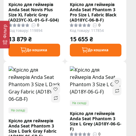
Крісло для геймерів
Крісло для геймерів
Anda Seat Novis Plus
Anda Seat Phantom 3
Size XL Fabric Grey
Pro Size L Fabric Black
(AD23YC-XL-01-G-F-G04)
(AD18YC-06-B-F)
0
0
Фільтр
Код товару: 119894
Код товару: 117854
13 879 ₴
15 655 ₴
До кошика
До кошика
На складі
На складі
Крісло для геймерів
Anda Seat Phantom 3
Крісло для геймерів
Size L Grey (AD18Y-06-G-
Anda Seat Phantom 3
F)
Size L Dark Gray Fabric
0