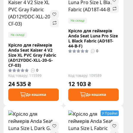
На складі
Крісло для геймерів
На складі
Anda Seat Luna Pro Size
L Black Fabric (AD18T-
Крісло для геймерів
44-B-F)
Anda Seat Kaiser 4 V2
0
Size XL PVC Gray Fabric
(AD12YDDC-XLL-20-G-
CF-03)
0
Код товару: 115599
Код товару: 109589
24 535 ₴
12 103 ₴
До кошика
До кошика
У Праймі