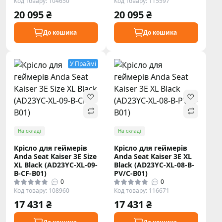
Код товару: 104650
Код товару: 115597
20 095 ₴
20 095 ₴
До кошика
До кошика
У Праймі
На складі
На складі
Крісло для геймерів
Крісло для геймерів
Anda Seat Kaiser 3E Size
Anda Seat Kaiser 3E XL
XL Black (AD23YC-XL-09-
Black (AD23YC-XL-08-B-
B-CF-B01)
PV/C-B01)
0
0
Код товару: 108960
Код товару: 116671
17 431 ₴
17 431 ₴