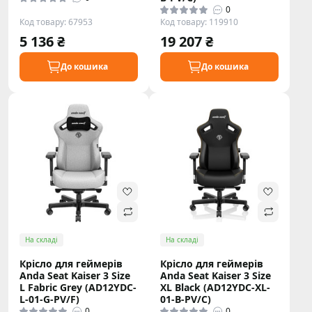
0
Код товару: 67953
Код товару: 119910
5 136 ₴
19 207 ₴
До кошика
До кошика
На складі
На складі
Крісло для геймерів
Крісло для геймерів
Anda Seat Kaiser 3 Size
Anda Seat Kaiser 3 Size
L Fabric Grey (AD12YDC-
XL Black (AD12YDC-XL-
L-01-G-PV/F)
01-B-PV/C)
0
0