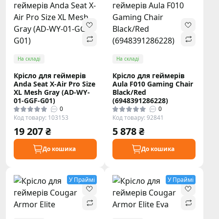
На складі
На складі
Крісло для геймерів
Крісло для геймерів
Anda Seat X-Air Pro Size
Aula F010 Gaming Chair
XL Mesh Gray (AD-WY-
Black/Red
01-GGF-G01)
(6948391286228)
0
0
Код товару: 103153
Код товару: 92841
19 207 ₴
5 878 ₴
До кошика
До кошика
У Праймі
У Праймі