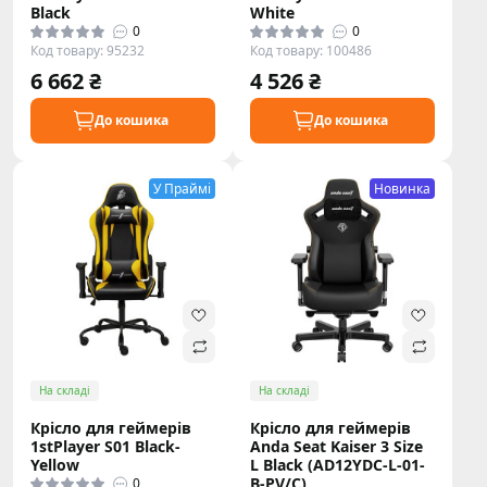
Black
White
0
0
Код товару: 95232
Код товару: 100486
6 662 ₴
4 526 ₴
До кошика
До кошика
У Праймі
Новинка
На складі
На складі
Крісло для геймерів
Крісло для геймерів
1stPlayer S01 Black-
Anda Seat Kaiser 3 Size
Yellow
L Black (AD12YDC-L-01-
B-PV/C)
0