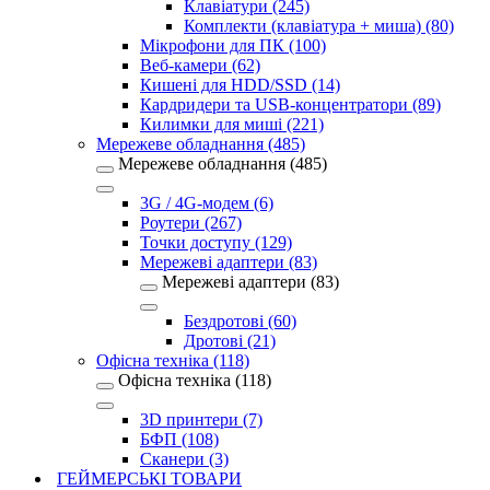
Клавіатури (245)
Комплекти (клавіатура + миша) (80)
Мікрофони для ПК (100)
Веб-камери (62)
Кишені для HDD/SSD (14)
Кардридери та USB-концентратори (89)
Килимки для миші (221)
Мережеве обладнання (485)
Мережеве обладнання (485)
3G / 4G-модем (6)
Роутери (267)
Точки доступу (129)
Мережеві адаптери (83)
Мережеві адаптери (83)
Бездротові (60)
Дротові (21)
Офісна техніка (118)
Офісна техніка (118)
3D принтери (7)
БФП (108)
Сканери (3)
ГЕЙМЕРСЬКІ ТОВАРИ