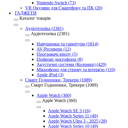
Nintendo Switch (73)
VR Окуляри для Смартфону та ПК (20)
ГАДЖЕТИ
Каталог товарів
Аудіотехніка (2381)
Аудіотехніка (2381)
Навушники та гарнітури (1814)
AV-Ресивери (12)
Програвачі вінілу (5)
Цифрові диктофони (8)
Акустичні системи (Колонки) (429)
Мікрофони для стриму та інтерв'ю (110)
Apple iPod (3)
Смарт Годинники, Трекери (1089)
Смарт Годинники, Трекери (1089)
Apple Watch (360)
Apple Watch (360)
Apple Watch SE 3 (16)
Apple Watch Series 11 (49)
Apple Watch Ultra 3 - 2025 (28)
Apple Watch Series 10 (49)