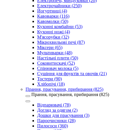
Електропечі, мінідуховки (20)
Електрочайники (250)
Йогуртниці (4)
Кавоварки (116)
Кавомолки (50)
Кухонні комбайни (53)
Кухонні ножі (4)
М'ясорубки (32)
Мікрохвильові печі (87)
Міксери (65)
Мультиварки (48)
Настільні плити (50)
Соковитискачі (52)
Спінювач молока (5)
Сушіння для фруктів та овочів (21)
Тостери (90)
Хлібопічі (18)
Прання, прасування, прибирання (825)
Прання, прасування, прибирання (825)
Відпарювачі (78)
Догляд за одягом (2)
Дошки для прасування (3)
Пароочисники (28)
Пилососи (360)