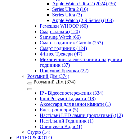
Apple Watch Ultra 2 (2024) (36)
Series Ultra 2 (16)
Series Ultra (3)
Apple Watch (2-9 Series) (163)
Ремешки WHOOP (60)
Смарт-кільця (120)
Samsung Watch (66)
Смарт годинник Garmin (253)
Смарт годинник (124)
Фітнес Трекери (47)
Механічний та електронний наручний
годинник (37)
Пошукові брелоки (22)
Розумний Дім (374)
Розумний Дім (374)
IP - Відеоспостереження (334)
Інші Розумні Гаджети (18)
Аксесуари для ванної кімнати (1)
Електрошпори (5)
Настільні LED лампи (портативні) (12)
Настільний Годинник (1)
Очищувачі Води (1)
Crypto (14)
ВІДЕО & ФОТО