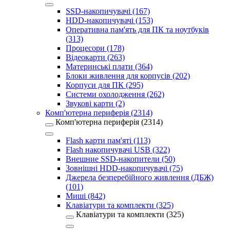
SSD-накопичувачі (167)
HDD-накопичувачі (153)
Оперативна пам'ять для ПК та ноутбуків
(313)
Процесори (178)
Відеокарти (263)
Материнські плати (364)
Блоки живлення для корпусів (202)
Корпуси для ПК (295)
Системи охолодження (262)
Звукові карти (2)
Комп'ютерна периферія (2314)
Комп'ютерна периферія (2314)
Flash карти пам'яті (113)
Flash накопичувачі USB (322)
Внешние SSD-накопители (50)
Зовнішні HDD-накопичувачі (75)
Джерела безперебійного живлення (ДБЖ)
(101)
Миші (842)
Клавіатури та комплекти (325)
Клавіатури та комплекти (325)