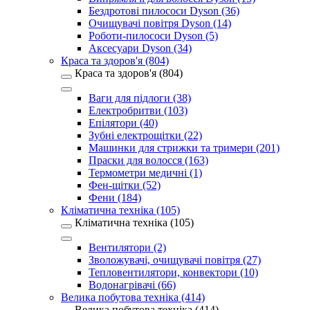
Бездротові пилососи Dyson (36)
Очищувачі повітря Dyson (14)
Роботи-пилососи Dyson (5)
Аксесуари Dyson (34)
Краса та здоров'я (804)
Краса та здоров'я (804)
Ваги для підлоги (38)
Електробритви (103)
Епілятори (40)
Зубні електрощітки (22)
Машинки для стрижки та тримери (201)
Праски для волосся (163)
Термометри медичні (1)
Фен-щітки (52)
Фени (184)
Кліматична техніка (105)
Кліматична техніка (105)
Вентилятори (2)
Зволожувачі, очищувачі повітря (27)
Тепловентилятори, конвектори (10)
Водонагрівачі (66)
Велика побутова техніка (414)
Велика побутова техніка (414)