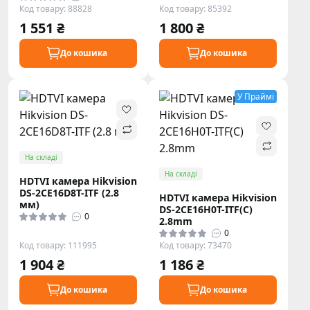
Код товару: 88828
Код товару: 85392
1 551 ₴
1 800 ₴
До кошика
До кошика
У Праймі
На складі
На складі
HDTVI камера Hikvision
DS-2CE16D8T-ITF (2.8
HDTVI камера Hikvision
мм)
DS-2CE16H0T-ITF(С)
0
2.8mm
0
Код товару: 111995
Код товару: 73470
1 904 ₴
1 186 ₴
До кошика
До кошика