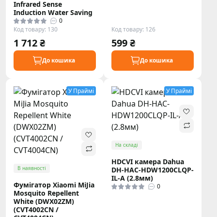
Infrared Sense
Induction Water Saving
0
Код товару: 130
Код товару: 126
1 712 ₴
599 ₴
До кошика
До кошика
У Праймі
У Праймі
На складі
HDCVI камера Dahua
В наявності
DH-HAC-HDW1200CLQP-
IL-A (2.8мм)
Фумігатор Xiaomi MiJia
0
Mosquito Repellent
White (DWX02ZM)
(CVT4002CN /