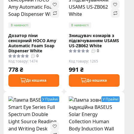
В наявності
В наявності
Дозатор піни
Знищувач комарів з
сенсорний HOCO Amy
підсвічуванням USAMS
Automatic Foam Soap
US-ZB062 White
Dispenser White
0
0
Код товару: 1474
Код товару: 1265
778 ₴
991 ₴
До кошика
До кошика
У Праймі
У Праймі