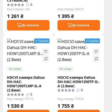
CVT4004CN)
0
Код товару: 148
Код товару: 64578
1 261 ₴
1 395 ₴
До кошика
До кошика
У Праймі
У Праймі
На складі
На складі
HDCVI камера Dahua
HDCVI камера Dahua
DH-HAC-
DH-HAC-HDW1200TP-IL-
HDW1200TLMP-IL-A
A (2.8мм)
(2.8мм)
0
0
Код товару: 70773
Код товару: 75524
1 530 ₴
1 755 ₴