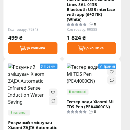
Lines SAL-013B
Bluetooth USB interface
with app (6+2 ПК)
(White)
0
Код товару: 79343
Код товару: 99888
499 ₴
1 824 ₴
До кошика
До кошика
У Праймі
У Праймі
В наявності
Тестер води Xiaomi Mi
TDS Pen (PEA4000CN)
0
В наявності
Розумний змішувач
Xiaomi ZAJIA Automatic