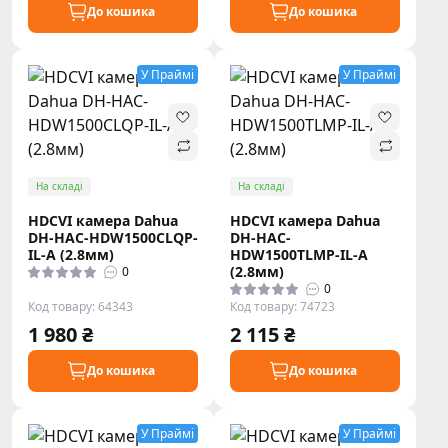
До кошика
До кошика
У Праймі
У Праймі
На складі
На складі
HDCVI камера Dahua
HDCVI камера Dahua
DH-HAC-HDW1500CLQP-
DH-HAC-
IL-A (2.8мм)
HDW1500TLMP-IL-A
(2.8мм)
0
0
Код товару: 64343
Код товару: 74723
1 980 ₴
2 115 ₴
До кошика
До кошика
У Праймі
У Праймі