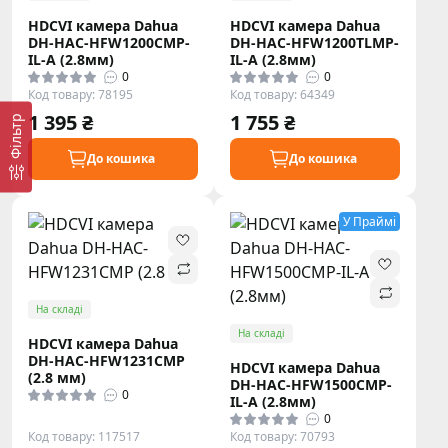
HDCVI камера Dahua
HDCVI камера Dahua
DH-HAC-HFW1200CMP-
DH-HAC-HFW1200TLMP-
IL-A (2.8мм)
IL-A (2.8мм)
0
0
Код товару: 78195
Код товару: 64349
1 395 ₴
1 755 ₴
Фільтр
До кошика
До кошика
У Праймі
На складі
На складі
HDCVI камера Dahua
DH-HAC-HFW1231CMP
HDCVI камера Dahua
(2.8 мм)
DH-HAC-HFW1500CMP-
0
IL-A (2.8мм)
0
Код товару: 117517
Код товару: 70793