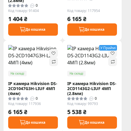
(2.8мм)
0
Код товару: 91404
Код товару: 117954
1 404 ₴
6 165 ₴
До кошика
До кошика
У Праймі
На складі
На складі
IP камера Hikvision DS-
IP камера Hikvision DS-
2CD1047G3H-LIUF 4МП
2CD1143G2-LIUF 4МП
(4мм)
(2.8мм)
0
0
Код товару: 117936
Код товару: 99793
6 165 ₴
5 538 ₴
До кошика
До кошика