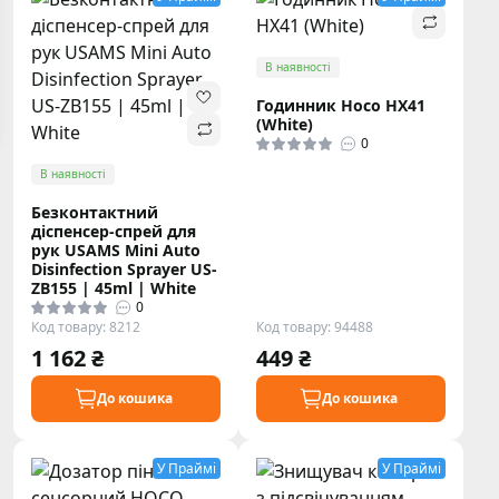
В наявності
Годинник Hoco HX41
(White)
0
В наявності
Безконтактний
діспенсер-спрей для
рук USAMS Mini Auto
Disinfection Sprayer US-
ZB155 | 45ml | White
0
Код товару: 8212
Код товару: 94488
1 162 ₴
449 ₴
До кошика
До кошика
У Праймі
У Праймі