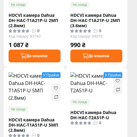
На складі
На складі
HDCVI камера Dahua
HDCVI камера Dahua
DH-HAC-T1A21P-U 2МП
DH-HAC-T1A21P-U 2МП
(2.8мм)
(3.6мм)
0
0
Код товару: 83743
Код товару: 94010
1 087 ₴
990 ₴
До кошика
До кошика
У Праймі
У Праймі
На складі
На складі
HDCVI камера Dahua
DH-HAC-T2A51P-U
HDCVI камера Dahua
0
DH-HAC-T1A51P-U 5МП
(2.8мм)
0