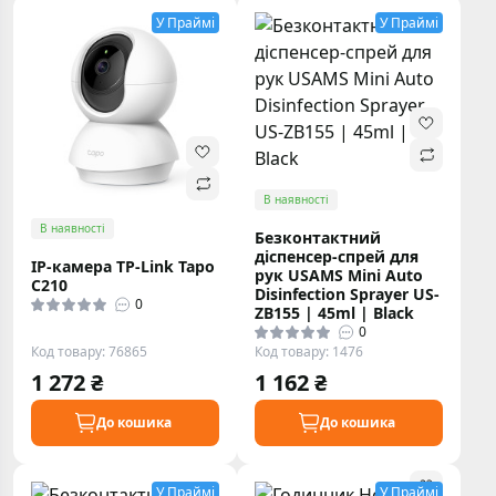
У Праймі
У Праймі
В наявності
В наявності
Безконтактний
діспенсер-спрей для
IP-камера TP-Link Tapo
рук USAMS Mini Auto
C210
Disinfection Sprayer US-
0
ZB155 | 45ml | Black
0
Код товару: 76865
Код товару: 1476
1 272 ₴
1 162 ₴
До кошика
До кошика
У Праймі
У Праймі