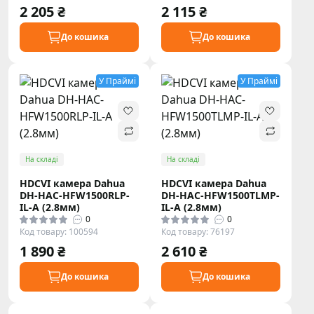
2 205 ₴
2 115 ₴
До кошика
До кошика
У Праймі
У Праймі
На складі
На складі
HDCVI камера Dahua
HDCVI камера Dahua
DH-HAC-HFW1500RLP-
DH-HAC-HFW1500TLMP-
IL-A (2.8мм)
IL-A (2.8мм)
0
0
Код товару: 100594
Код товару: 76197
1 890 ₴
2 610 ₴
До кошика
До кошика