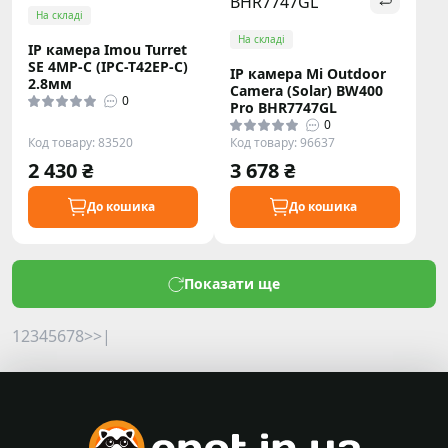
На складі
На складі
IP камера Imou Turret
SE 4MP-C (IPC-T42EP-C)
IP камера Mi Outdoor
2.8мм
Camera (Solar) BW400
0
Pro BHR7747GL
0
Код товару: 83520
Код товару: 96637
2 430 ₴
3 678 ₴
До кошика
До кошика
Показати ще
1
2
3
4
5
6
7
8
>
>|