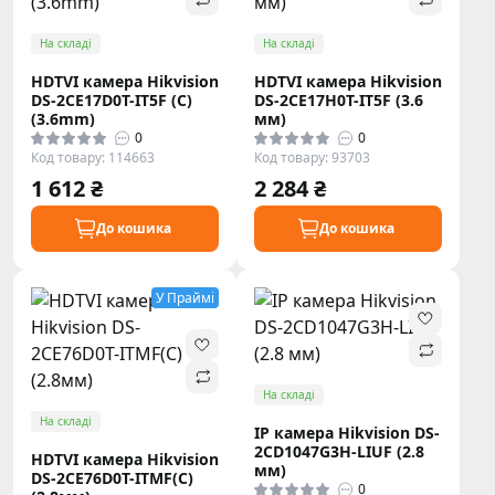
На складі
На складі
HDTVI камера Hikvision
HDTVI камера Hikvision
DS-2CE17D0T-IT5F (C)
DS-2CE17H0T-IT5F (3.6
(3.6mm)
мм)
0
0
Код товару: 114663
Код товару: 93703
1 612 ₴
2 284 ₴
До кошика
До кошика
У Праймі
На складі
На складі
IP камера Hikvision DS-
2CD1047G3H-LIUF (2.8
HDTVI камера Hikvision
мм)
DS-2CE76D0T-ITMF(C)
0