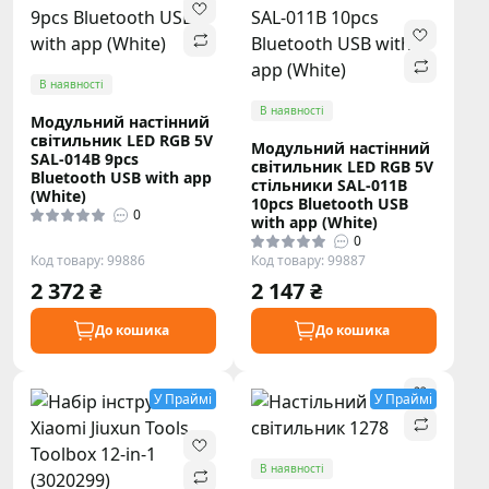
В наявності
В наявності
Модульний настінний
світильник LED RGB 5V
Модульний настінний
SAL-014B 9pcs
світильник LED RGB 5V
Bluetooth USB with app
стільники SAL-011B
(White)
10pcs Bluetooth USB
0
with app (White)
0
Код товару: 99886
Код товару: 99887
2 372 ₴
2 147 ₴
До кошика
До кошика
У Праймі
У Праймі
В наявності