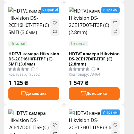
У Праймі
У Праймі
На складі
На складі
HDTVI камера Hikvision
HDTVI камера Hikvision
DS-2CE16H0T-ITPF (C)
DS-2CE17D0T-IT3F (C)
5МП (3.6мм)
(2.8mm)
0
0
Код товару: 95862
Код товару: 73464
1 125 ₴
1 547 ₴
До кошика
До кошика
У Праймі