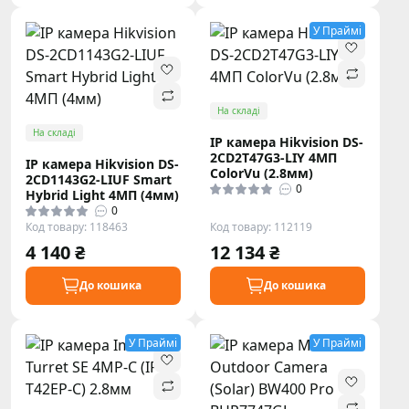
У Праймі
На складі
На складі
IP камера Hikvision DS-
2CD2T47G3-LIY 4МП
IP камера Hikvision DS-
ColorVu (2.8мм)
2CD1143G2-LIUF Smart
0
Hybrid Light 4МП (4мм)
0
Код товару: 118463
Код товару: 112119
4 140 ₴
12 134 ₴
До кошика
До кошика
У Праймі
У Праймі