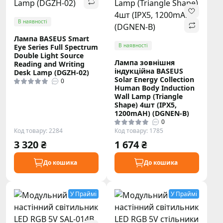
В наявності
Лампа BASEUS Smart
В наявності
Eye Series Full Spectrum
Double Light Source
Лампа зовнішня
Reading and Writing
індукційна BASEUS
Desk Lamp (DGZH-02)
Solar Energy Collection
0
Human Body Induction
Wall Lamp (Triangle
Shape) 4шт (IPX5,
1200mAH) (DGNEN-B)
0
Код товару: 2284
Код товару: 1785
3 320 ₴
1 674 ₴
До кошика
До кошика
У Праймі
У Праймі