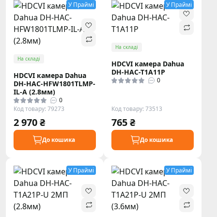
У Праймі
У Праймі
На складі
На складі
HDCVI камера Dahua
DH-HAC-T1A11P
HDCVI камера Dahua
0
DH-HAC-HFW1801TLMP-
IL-A (2.8мм)
0
Код товару: 79273
Код товару: 73513
2 970 ₴
765 ₴
До кошика
До кошика
У Праймі
У Праймі