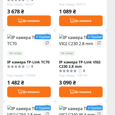
Код товару: 96637
Код товару: 83019
3 678 ₴
1 089 ₴
До кошика
До кошика
У Праймі
У Праймі
На складі
На складі
IP камера TP-Link TC70
IP камера TP-Link VIGI
C230 2.8 mm
0
0
Код товару: 110506
Код товару: 108154
1 482 ₴
3 090 ₴
До кошика
До кошика
У Праймі
У Праймі