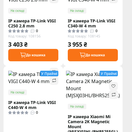
На складі
На складі
IP камера TP-Link VIGI
IP камера TP-Link VIGI
C250 2.8 mm
C340-W 4 mm
0
0
Код товару: 108156
Код товару: 108145
3 403 ₴
3 955 ₴
До кошика
До кошика
У Праймі
У Праймі
На складі
IP камера TP-Link VIGI
На складі
C440-W 4 mm
0
IP камера Xiaomi Mi
Camera 2K Magnetic
Mount
(MJSXJ03HL/BHR5255GL)