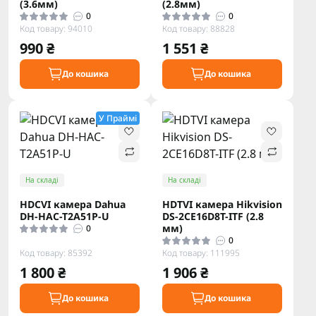
(3.6мм)
(2.8мм)
0
0
Код товару: 94010
Код товару: 88828
990 ₴
1 551 ₴
До кошика
До кошика
У Праймі
На складі
На складі
HDCVI камера Dahua
HDTVI камера Hikvision
DH-HAC-T2A51P-U
DS-2CE16D8T-ITF (2.8
мм)
0
0
Код товару: 85392
Код товару: 111995
1 800 ₴
1 906 ₴
До кошика
До кошика