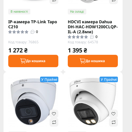
В наявності
На складі
IP-камера TP-Link Tapo
HDCVI камера Dahua
C210
DH-HAC-HDW1200CLQP-
IL-A (2.8мм)
0
0
Код товару: 76865
Код товару: 64578
1 272 ₴
1 395 ₴
До кошика
До кошика
У Праймі
У Праймі