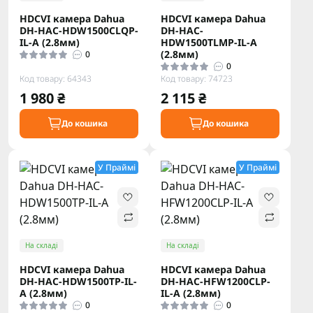
HDCVI камера Dahua
HDCVI камера Dahua
DH-HAC-HDW1500CLQP-
DH-HAC-
IL-A (2.8мм)
HDW1500TLMP-IL-A
(2.8мм)
0
0
Код товару: 64343
Код товару: 74723
1 980 ₴
2 115 ₴
До кошика
До кошика
У Праймі
У Праймі
На складі
На складі
HDCVI камера Dahua
HDCVI камера Dahua
DH-HAC-HDW1500TP-IL-
DH-HAC-HFW1200CLP-
A (2.8мм)
IL-A (2.8мм)
0
0