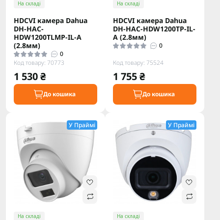
На складі
На складі
HDCVI камера Dahua
HDCVI камера Dahua
DH-HAC-
DH-HAC-HDW1200TP-IL-
HDW1200TLMP-IL-A
A (2.8мм)
(2.8мм)
0
0
Код товару: 70773
Код товару: 75524
1 530 ₴
1 755 ₴
До кошика
До кошика
У Праймі
У Праймі
На складі
На складі