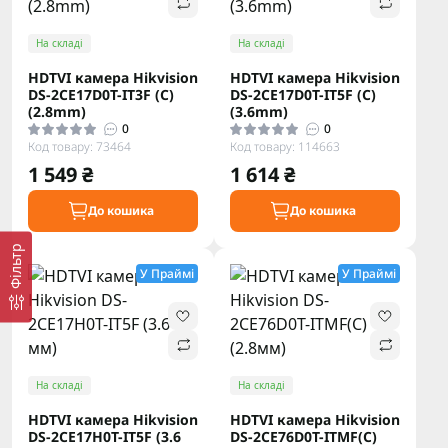
На складі
На складі
HDTVI камера Hikvision
HDTVI камера Hikvision
DS-2CE17D0T-IT3F (C)
DS-2CE17D0T-IT5F (C)
(2.8mm)
(3.6mm)
0
0
Код товару: 73464
Код товару: 114663
1 549 ₴
1 614 ₴
До кошика
До кошика
Фільтр
У Праймі
У Праймі
На складі
На складі
HDTVI камера Hikvision
HDTVI камера Hikvision
DS-2CE17H0T-IT5F (3.6
DS-2CE76D0T-ITMF(C)