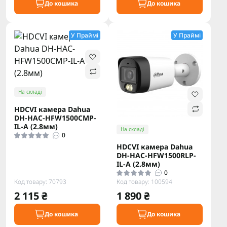
До кошика
До кошика
У Праймі
У Праймі
На складі
HDCVI камера Dahua
DH-HAC-HFW1500CMP-
IL-A (2.8мм)
На складі
0
HDCVI камера Dahua
DH-HAC-HFW1500RLP-
IL-A (2.8мм)
0
Код товару: 70793
Код товару: 100594
2 115 ₴
1 890 ₴
До кошика
До кошика