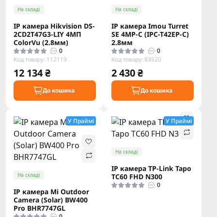
На складі
На складі
IP камера Hikvision DS-
IP камера Imou Turret
2CD2T47G3-LIY 4МП
SE 4MP-C (IPC-T42EP-C)
ColorVu (2.8мм)
2.8мм
0
0
Код товару: 112119
Код товару: 83520
12 134 ₴
2 430 ₴
До кошика
До кошика
У Праймі
У Праймі
На складі
IP камера TP-Link Tapo
На складі
TC60 FHD N300
0
IP камера Mi Outdoor
Camera (Solar) BW400
Pro BHR7747GL
0