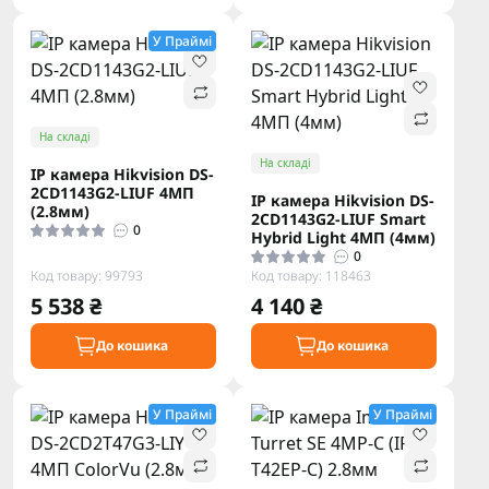
У Праймі
На складі
На складі
IP камера Hikvision DS-
2CD1143G2-LIUF 4МП
IP камера Hikvision DS-
(2.8мм)
2CD1143G2-LIUF Smart
0
Hybrid Light 4МП (4мм)
0
Код товару: 99793
Код товару: 118463
5 538 ₴
4 140 ₴
До кошика
До кошика
У Праймі
У Праймі