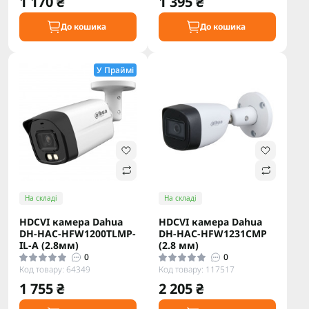
1 170 ₴
1 395 ₴
До кошика
До кошика
У Праймі
На складі
На складі
HDCVI камера Dahua
HDCVI камера Dahua
DH-HAC-HFW1200TLMP-
DH-HAC-HFW1231CMP
IL-A (2.8мм)
(2.8 мм)
0
0
Код товару: 64349
Код товару: 117517
1 755 ₴
2 205 ₴