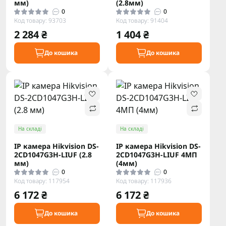
мм)
(2.8мм)
0
0
Код товару: 93703
Код товару: 91404
2 284 ₴
1 404 ₴
До кошика
До кошика
На складі
На складі
IP камера Hikvision DS-
IP камера Hikvision DS-
2CD1047G3H-LIUF (2.8
2CD1047G3H-LIUF 4МП
мм)
(4мм)
0
0
Код товару: 117954
Код товару: 117936
6 172 ₴
6 172 ₴
До кошика
До кошика