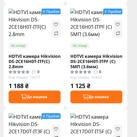
У Праймі
У Праймі
На складі
На складі
HDTVI камера Hikvision
HDTVI камера Hikvision
DS-2CE16H0T-ITF(С)
DS-2CE16H0T-ITPF (C)
2.8mm
5МП (3.6мм)
0
0
Код товару: 73470
Код товару: 95862
1 188 ₴
1 125 ₴
До кошика
До кошика
У Праймі