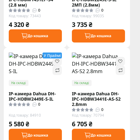
(2.8 мм)
2МП (2.8мм)
0
0
Код товару: 73443
Код товару: 99035
4 320 ₴
3 735 ₴
До кошика
До кошика
У Праймі
На складі
На складі
IP-камера Dahua DH-
IP-камера Dahua DH-
IPC-HDBW2449E-S-IL
IPC-HDBW3441E-AS-S2
2.8mm
0
0
Код товару: 84910
Код товару: 70794
5 580 ₴
6 705 ₴
До кошика
До кошика