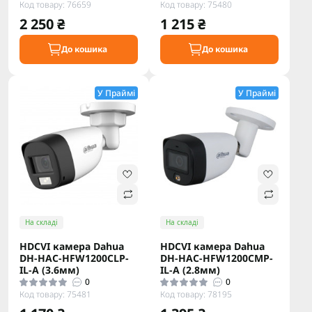
Код товару: 76659
Код товару: 75480
2 250 ₴
1 215 ₴
До кошика
До кошика
У Праймі
У Праймі
На складі
На складі
HDCVI камера Dahua
HDCVI камера Dahua
DH-HAC-HFW1200CLP-
DH-HAC-HFW1200CMP-
IL-A (3.6мм)
IL-A (2.8мм)
0
0
Код товару: 75481
Код товару: 78195