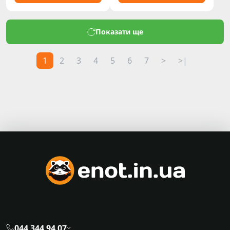
Показати ще
1
2
3
4
5
6
7
>
>|
044 344 94 07