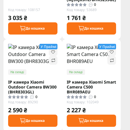
0
Код товару: 108157
Код товару: 53689
3 035 ₴
1 761 ₴
До кошика
До кошика
У Праймі
У Праймі
На складі
На складі
IP камера Xiaomi
IP камера Xiaomi Smart
Outdoor Camera BW300
Camera C500
(BHR8303GL)
BHR089AEU
0
0
Код товару: 89290
Код товару: 102049
2 590 ₴
2 227 ₴
До кошика
До кошика