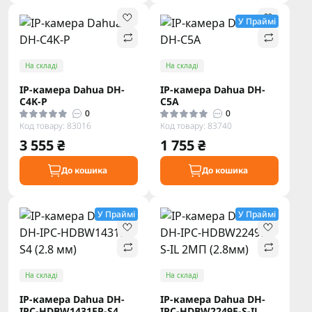
У Праймі
На складі
На складі
IP-камера Dahua DH-
IP-камера Dahua DH-
C4K-P
C5A
0
0
Код товару: 83016
Код товару: 83740
3 555 ₴
1 755 ₴
До кошика
До кошика
У Праймі
У Праймі
На складі
На складі
IP-камера Dahua DH-
IP-камера Dahua DH-
IPC-HDBW1431EP-S4
IPC-HDBW2249E-S-IL