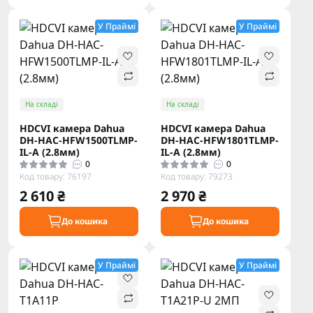
У Праймі
У Праймі
На складі
На складі
HDCVI камера Dahua
HDCVI камера Dahua
DH-HAC-HFW1500TLMP-
DH-HAC-HFW1801TLMP-
IL-A (2.8мм)
IL-A (2.8мм)
0
0
Код товару: 76197
Код товару: 79273
2 610 ₴
2 970 ₴
До кошика
До кошика
У Праймі
У Праймі