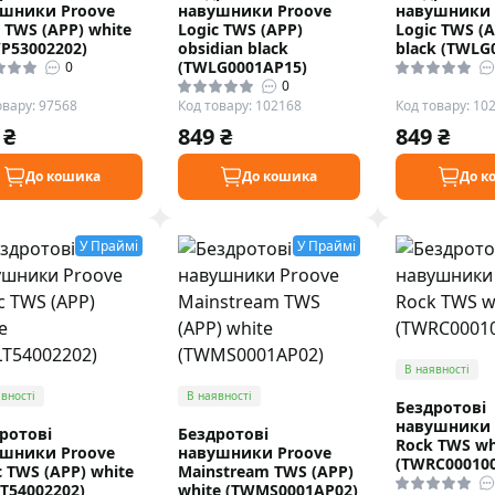
шники Proove
навушники Proove
навушники 
o TWS (APP) white
Logic TWS (APP)
Logic TWS (A
P53002202)
obsidian black
black (TWLG
(TWLG0001AP15)
0
0
овару: 97568
Код товару: 102168
Код товару: 10
 ₴
849 ₴
849 ₴
До кошика
До кошика
До к
У Праймі
У Праймі
В наявності
вності
В наявності
Бездротові
навушники 
ротові
Бездротові
Rock TWS wh
шники Proove
навушники Proove
(TWRC000100
c TWS (APP) white
Mainstream TWS (APP)
T54002202)
white (TWMS0001AP02)