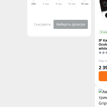
240
5 тис.
9 тис.
14 тис.
18 тис.
Скасувати
Виберіть фільтри
В ная
IP К
Ocul
whit
Код т
2 3