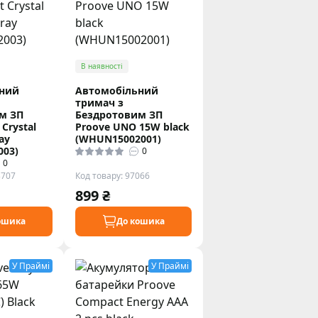
В наявності
ний
Автомобільний
тримач з
м ЗП
Бездротовим ЗП
 Crystal
Proove UNO 15W black
ay
(WHUN15002001)
003)
0
0
3707
Код товару: 97066
899 ₴
ошика
До кошика
У Праймі
У Праймі