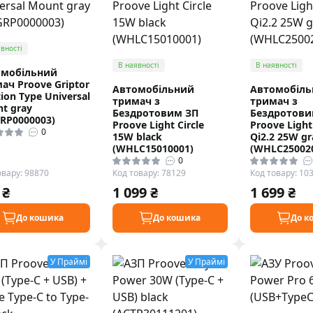
вності
В наявності
В наявності
омобільний
ач Proove Griptor
Автомобільний
Автомобіль
tion Type Universal
тримач з
тримач з
t gray
Бездротовим ЗП
Бездротови
RP0000003)
Proove Light Circle
Proove Light
0
15W black
Qi2.2 25W gr
(WHLC15010001)
(WHLC25002
0
овару: 98870
Код товару: 78129
Код товару: 10
 ₴
1 099 ₴
1 699 ₴
До кошика
До кошика
До к
У Праймі
У Праймі