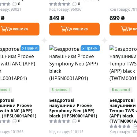
0
0
овару: 93021
Код товару: 96036
Код товару: 78
 ₴
849 ₴
699 ₴
До кошика
До кошика
До к
У Праймі
У Праймі
вності
В наявності
В наявності
ротові
Бездротові
Бездротові
шники Proove
навушники Proove
навушники 
 with ANC (APP)
Symphony Neo (APP)
Tempo TWS 
k (HPSL0001AP01)
black (HPSN0001AP01)
(APP) black
(TWTM0001A
0
0
овару: 101365
Код товару: 110115
Код товару: 10