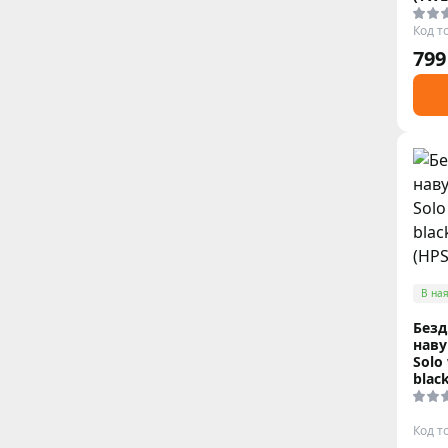
Код т
799
В ная
Безд
наву
Solo
blac
Код т