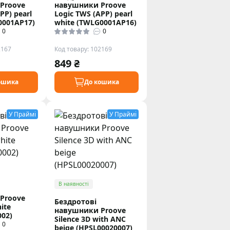
Proove
навушники Proove
PP) pearl
Logic TWS (APP) pearl
0001AP17)
white (TWLG0001AP16)
0
0
2167
Код товару: 102169
849 ₴
ошика
До кошика
У Праймі
У Праймі
В наявності
Proove
Бездротові
ite
навушники Proove
02)
Silence 3D with ANC
0
beige (HPSL00020007)