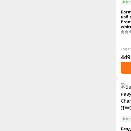
В ная
Бага
набі
Proo
whit
Код т
449
В ная
Безд