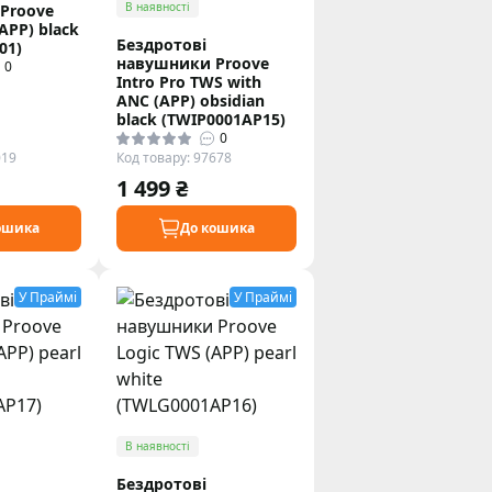
В наявності
Proove
(APP) black
Бездротові
01)
навушники Proove
0
Intro Pro TWS with
ANC (APP) obsidian
black (TWIP0001AP15)
0
019
Код товару: 97678
1 499 ₴
ошика
До кошика
У Праймі
У Праймі
В наявності
Бездротові