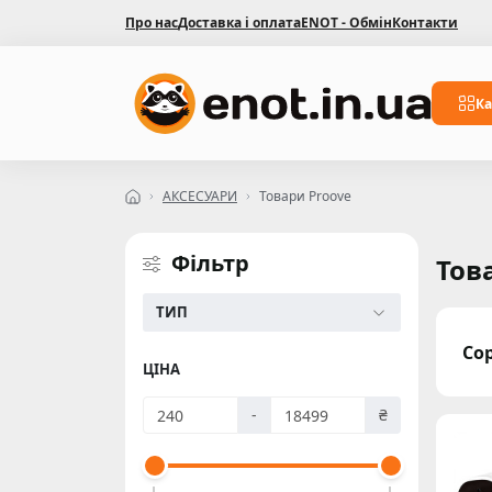
Про нас
Доставка і оплата
ENOT - Обмін
Контакти
Ка
АКСЕСУАРИ
Товари Proove
Фільтр
Тов
ТИП
Со
ЦІНА
-
₴