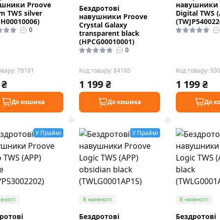
шники Proove
навушники 
Бездротові
m TWS silver
Digital TWS 
навушники Proove
H00010006)
(TWJP540022
Crystal Galaxy
0
transparent black
(HPCG00010001)
0
овару: 78181
Код товару: 84160
Код товару: 93
 ₴
1 199 ₴
1 199 ₴
До кошика
До кошика
До к
У Праймі
У Праймі
вності
В наявності
В наявності
ротові
Бездротові
Бездротові