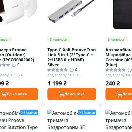
вності
В наявності
В наявності
амера Proove
Type-C-Хаб Proove Iron
Автомобіль
on (Outdoor)
Link 5 in 1 (2*Type-C +
Мікрофiбра 
e (IPCO30002002)
2*USB3.0 + HDMI)
Carshine (40
Silver
(blue)
0
0
овару: 100324
Код товару: 101378
Код товару: 84
99 ₴
1 199 ₴
240 ₴
До кошика
До кошика
До к
У Праймі
У Праймі