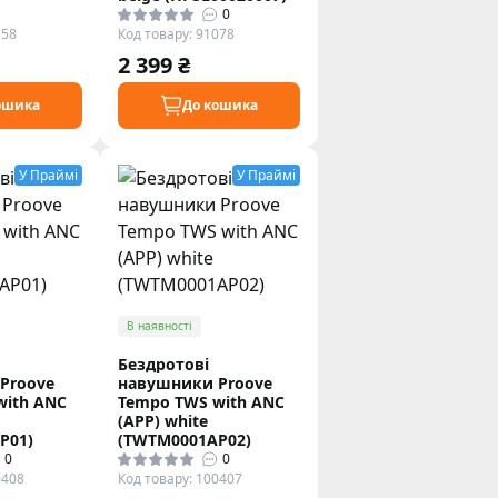
0
158
Код товару: 91078
2 399 ₴
ошика
До кошика
У Праймі
У Праймі
В наявності
Бездротові
Proove
навушники Proove
with ANC
Tempo TWS with ANC
(APP) white
P01)
(TWTM0001AP02)
0
0
0408
Код товару: 100407