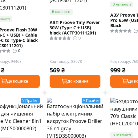
В наявності
В наявності
АЗУ Proove 
вності
Pro 65W (US
АЗП Proove Tiny Power
Black
30W (Type-C + USB)
Proove Flash 30W
black (ACTP30111201)
e-C + USB) + Cable
0
-C to Type-C black
C30111201)
0
овару: 94468
Код товару: 88078
Код товару: 76
 ₴
569 ₴
999 ₴
До кошика
До кошика
До к
У Праймі
У Праймі
В наявності