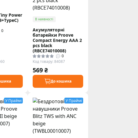
Tiny Power
В наявності
B+TypeC)
Акумуляторні
0
батарейки Proove
Compact Energy AAA 2
pcs black
(RBCE74010008)
0
060
Код товару: 84087
569 ₴
ошика
До кошика
У Праймі
У Праймі