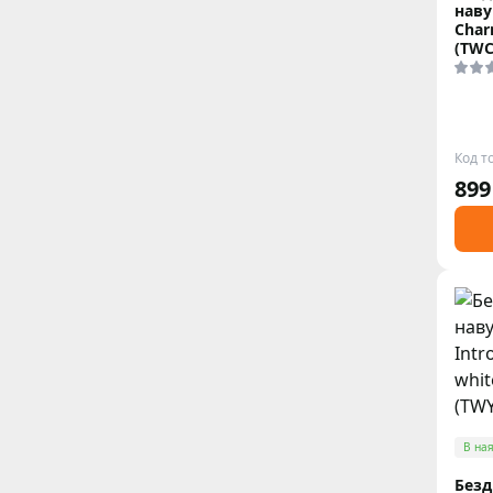
наву
Char
(TWC
Код т
899
В ная
Безд