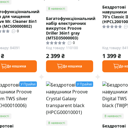
вності
Бездротові
В наявності
тофункціональний
навушники 
р для чищення
70's Classic I
Багатофункціональний
ve Mr. Cleaner 8in1
(HPCL200100
набір електричних
e (MCS00000802)
викруток Proove
0
Driller 36in1 gray
(MTSD35000003)
0
овару: 84091
Код товару: 110100
Код товару: 84
 ₴
2 399 ₴
1 399 ₴
До кошика
До кошика
До к
У Праймі
У Праймі
вності
В наявності
В наявності
ротові
Бездротові