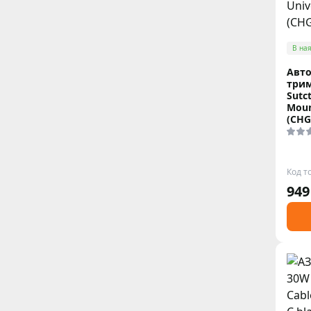
В ная
Авт
трим
Sutc
Moun
(CHG
Код т
949