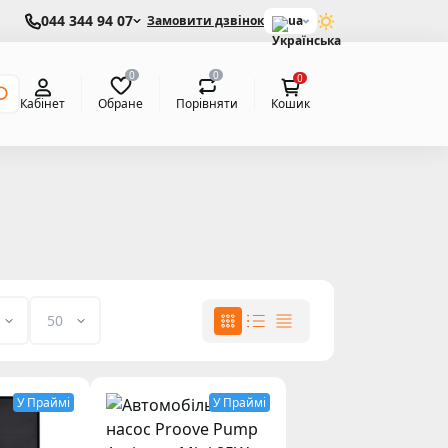
044 344 94 07
Замовити дзвінок
ua
0
0
0
Обране
Порівняти
Кабінет
Кошик
У Праймі
У Праймі