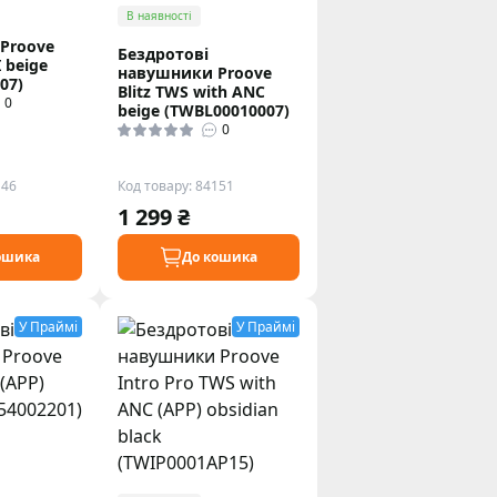
В наявності
Proove
Бездротові
I beige
навушники Proove
07)
Blitz TWS with ANC
0
beige (TWBL00010007)
0
146
Код товару: 84151
1 299 ₴
ошика
До кошика
У Праймі
У Праймі