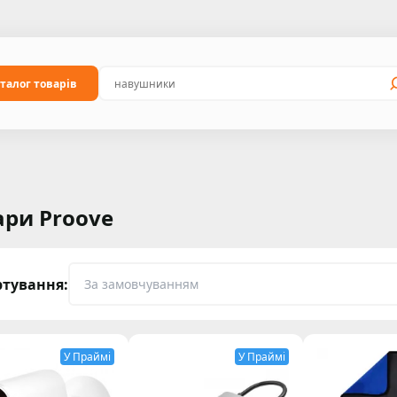
талог товарів
ари Proove
ртування:
У Праймі
У Праймі