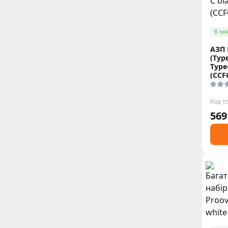
В ная
АЗП 
(Typ
Type
(CCF
Код т
569