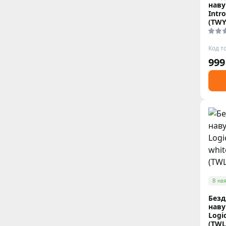
наву
Intr
(TWY
Код т
999
В ная
Безд
наву
Logi
(TWL