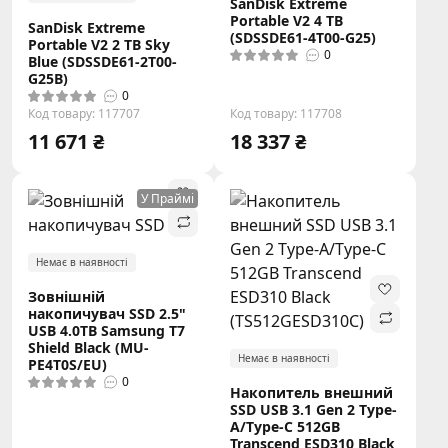
SanDisk Extreme
Portable V2 4 TB
SanDisk Extreme
(SDSSDE61-4T00-G25)
Portable V2 2 TB Sky
0
Blue (SDSSDE61-2T00-
G25B)
0
Код товару: 117707
Код товару: 117708
11 671 ₴
18 337 ₴
У Праймі
Немає в наявності
Зовнішній
накопичувач SSD 2.5"
USB 4.0TB Samsung T7
Shield Black (MU-
Немає в наявності
PE4T0S/EU)
0
Накопитель внешний
SSD USB 3.1 Gen 2 Type-
A/Type-C 512GB
Transcend ESD310 Black