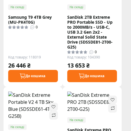
На складі
На складі
Samsung T9 4TB Grey
SanDisk 2TB Extreme
(MU-PK4T0G)
PRO Portable SSD - Up
to 2000MB/s - USB-C,
0
USB 3.2 Gen 2x2 -
External Solid State
Drive (SDSSDE81-2T00-
G25)
0
Код товару: 118019
Код товару: 104390
26 446 ₴
13 653 ₴
До кошика
До кошика
На складі
На складі
SanDisk Extreme PRO