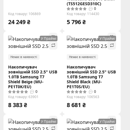
(TS512GESD310C)
0
Код товару: 106869
Код товару: 114430
24 249 ₴
5 796 ₴
У Праймі
У Праймі
Немає в наявності
Немає в наявності
Накопичувач
Накопичувач
зовнішній SSD 2.5" USB
зовнішній SSD 2.5" USB
1.0TB Samsung T7
1.0TB Samsung T7
Shield Beige (MU-
Shield Black (MU-
PE1T0K/EU)
PE1T0S/EU)
0
0
Код товару: 63901
Код товару: 106563
8 383 ₴
8 681 ₴
У Праймі
У Праймі