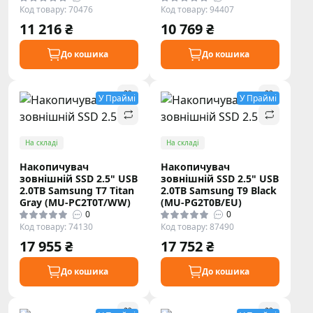
Код товару: 70476
Код товару: 94407
11 216 ₴
10 769 ₴
До кошика
До кошика
У Праймі
У Праймі
На складі
На складі
Накопичувач
Накопичувач
зовнішній SSD 2.5" USB
зовнішній SSD 2.5" USB
2.0TB Samsung T7 Titan
2.0TB Samsung T9 Black
Gray (MU-PC2T0T/WW)
(MU-PG2T0B/EU)
0
0
Код товару: 74130
Код товару: 87490
17 955 ₴
17 752 ₴
До кошика
До кошика