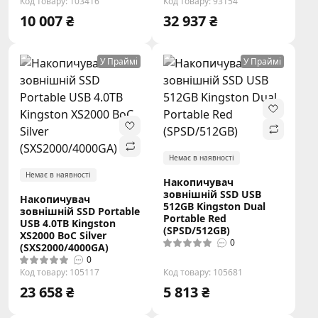
Код товару: 103416
Код товару: 93154
10 007 ₴
32 937 ₴
У Праймі
У Праймі
Немає в наявності
Немає в наявності
Накопичувач
зовнішній SSD USB
Накопичувач
512GB Kingston Dual
зовнішній SSD Portable
Portable Red
USB 4.0ТB Kingston
(SPSD/512GB)
XS2000 BoC Silver
0
(SXS2000/4000GA)
0
Код товару: 105117
Код товару: 105681
23 658 ₴
5 813 ₴