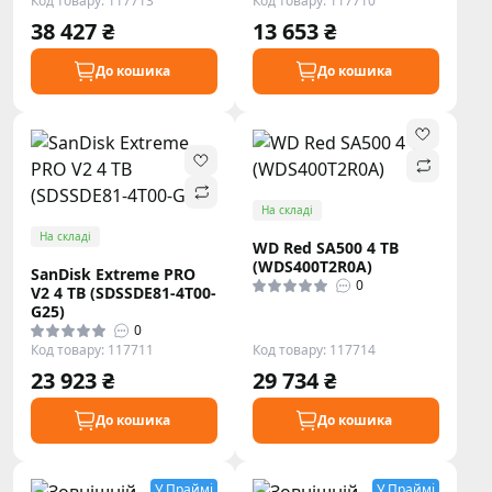
Код товару: 117713
Код товару: 117710
38 427 ₴
13 653 ₴
До кошика
До кошика
На складі
На складі
WD Red SA500 4 TB
(WDS400T2R0A)
SanDisk Extreme PRO
0
V2 4 TB (SDSSDE81-4T00-
G25)
0
Код товару: 117711
Код товару: 117714
23 923 ₴
29 734 ₴
До кошика
До кошика
У Праймі
У Праймі