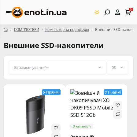
0
КОМП'ЮТЕРИ
Комп'ютерна периферія
Внешние SSD-накопит
Внешние SSD-накопители
У Праймі
У Праймі
В наявності
Зовнішній