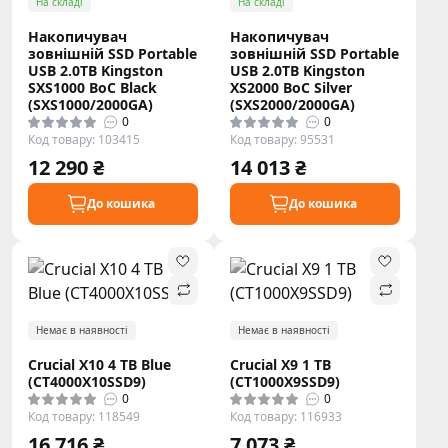
На складі
На складі
Накопичувач
Накопичувач
зовнішній SSD Portable
зовнішній SSD Portable
USB 2.0ТB Kingston
USB 2.0ТB Kingston
SXS1000 BoC Black
XS2000 BoC Silver
(SXS1000/2000GA)
(SXS2000/2000GA)
0
0
Код товару: 103415
Код товару: 95531
12 290 ₴
14 013 ₴
До кошика
До кошика
Немає в наявності
Немає в наявності
Crucial X10 4 TB Blue
Crucial X9 1 TB
(CT4000X10SSD9)
(CT1000X9SSD9)
0
0
Код товару: 118549
Код товару: 116933
16 716 ₴
7 073 ₴