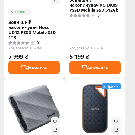
накопичувач XO DK09
PSSD Mobile SSD 512Gb
В наявності
0
Зовнішній
накопичувач Hoco
UD12 PSSD Mobile SSD
1TB
0
Код товару: 106266
Код товару: 106616
7 999 ₴
5 199 ₴
До кошика
До кошика
У Праймі