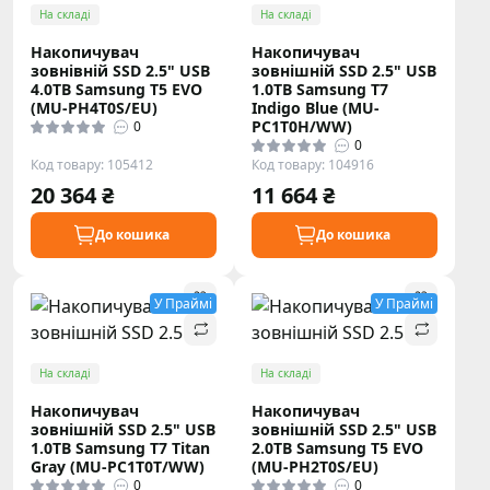
На складі
На складі
Накопичувач
Накопичувач
зовнівній SSD 2.5" USB
зовнішній SSD 2.5" USB
4.0TB Samsung T5 EVO
1.0TB Samsung T7
(MU-PH4T0S/EU)
Indigo Blue (MU-
PC1T0H/WW)
0
0
Код товару: 105412
Код товару: 104916
20 364 ₴
11 664 ₴
До кошика
До кошика
У Праймі
У Праймі
На складі
На складі
Накопичувач
Накопичувач
зовнішній SSD 2.5" USB
зовнішній SSD 2.5" USB
1.0TB Samsung T7 Titan
2.0TB Samsung T5 EVO
Gray (MU-PC1T0T/WW)
(MU-PH2T0S/EU)
0
0