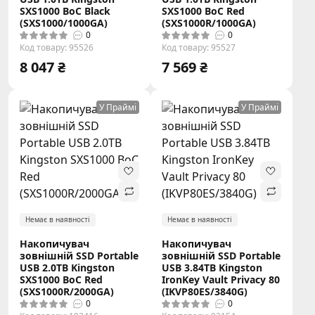
SXS1000 BoC Black
SXS1000 BoC Red
(SXS1000/1000GA)
(SXS1000R/1000GA)
0
0
Код товару: 95526
Код товару: 95527
8 047 ₴
7 569 ₴
У Праймі
У Праймі
Немає в наявності
Немає в наявності
Накопичувач
Накопичувач
зовнішній SSD Portable
зовнішній SSD Portable
USB 2.0ТB Kingston
USB 3.84TB Kingston
SXS1000 BoC Red
IronKey Vault Privacy 80
(SXS1000R/2000GA)
(IKVP80ES/3840G)
0
0