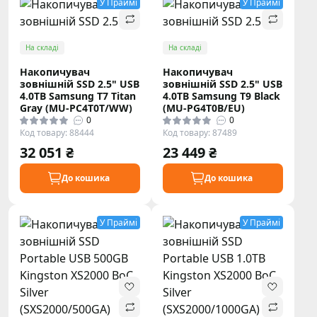
У Праймі
У Праймі
На складі
На складі
Накопичувач
Накопичувач
зовнішній SSD 2.5" USB
зовнішній SSD 2.5" USB
4.0TB Samsung T7 Titan
4.0TB Samsung T9 Black
Gray (MU-PC4T0T/WW)
(MU-PG4T0B/EU)
0
0
Код товару: 88444
Код товару: 87489
32 051 ₴
23 449 ₴
До кошика
До кошика
У Праймі
У Праймі