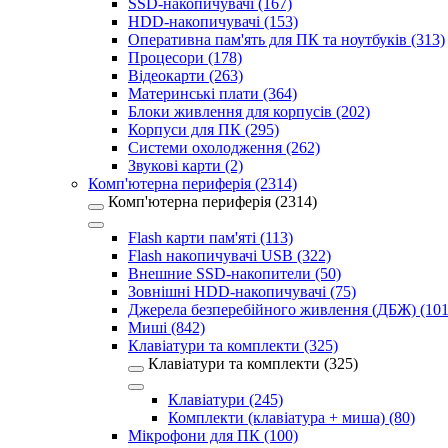
SSD-накопичувачі (167)
HDD-накопичувачі (153)
Оперативна пам'ять для ПК та ноутбуків (313)
Процесори (178)
Відеокарти (263)
Материнські плати (364)
Блоки живлення для корпусів (202)
Корпуси для ПК (295)
Системи охолодження (262)
Звукові карти (2)
Комп'ютерна периферія (2314)
Комп'ютерна периферія (2314)
Flash карти пам'яті (113)
Flash накопичувачі USB (322)
Внешние SSD-накопители (50)
Зовнішні HDD-накопичувачі (75)
Джерела безперебійного живлення (ДБЖ) (101
Миші (842)
Клавіатури та комплекти (325)
Клавіатури та комплекти (325)
Клавіатури (245)
Комплекти (клавіатура + миша) (80)
Мікрофони для ПК (100)