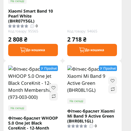
На складі
Xiaomi Smart Band 10
Pearl White
(BHR07Y5GL)
0
Код товару: 95565
Код товару: 94665
2 808 ₴
2 718 ₴
До кошика
До кошика
У Праймі
У Праймі
На складі
На складі
Фітнес-браслет Xiaomi
Mi Band 9 Active Green
Фітнес-браслет WHOOP
(BHR08L1GL)
5.0 One Jet Black
0
CoreKnit - 12-Month