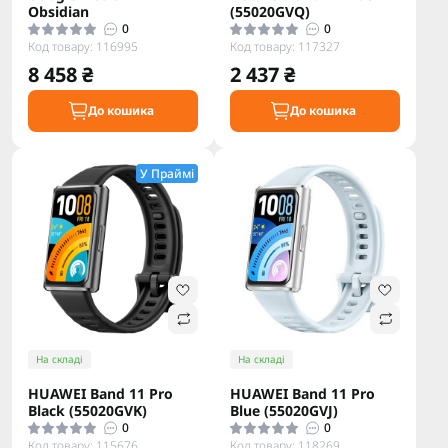
Obsidian
(55020GVQ)
0
0
Код товару: 116995
Код товару: 117327
8 458 ₴
2 437 ₴
До кошика
До кошика
У Праймі
На складі
На складі
HUAWEI Band 11 Pro
HUAWEI Band 11 Pro
Black (55020GVK)
Blue (55020GVJ)
0
0
Код товару: 115676
Код товару: 118269