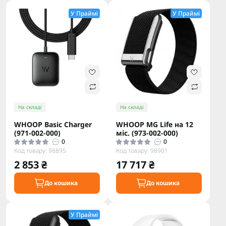
У Праймі
У Праймі
На складі
На складі
WHOOP Basic Charger
WHOOP MG Life на 12
(971-002-000)
міс. (973-002-000)
0
0
Код товару: 98895
Код товару: 98901
2 853 ₴
17 717 ₴
До кошика
До кошика
У Праймі