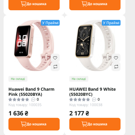
До кошика
До кошика
У Праймі
У Праймі
На складі
На складі
Huawei Band 9 Charm
HUAWEI Band 9 White
Pink (55020BYA)
(55020BYC)
0
0
Код товару: 100035
Код товару: 100038
1 636 ₴
2 177 ₴
До кошика
До кошика