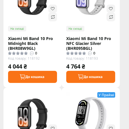
На складі
На складі
Xiaomi Mi Band 10 Pro
Xiaomi Mi Band 10 Pro
Midnight Black
NFC Glacier Silver
(BHR08W9GL)
(BHR095BGL)
0
0
Код товару: 118192
Код товару: 118193
4 044 ₴
4 764 ₴
До кошика
До кошика
У Праймі