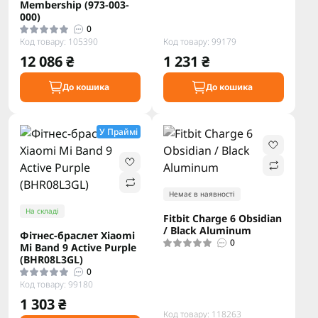
Membership (973-003-
000)
0
Код товару: 105390
Код товару: 99179
12 086 ₴
1 231 ₴
До кошика
До кошика
У Праймі
Немає в наявності
На складі
Fitbit Charge 6 Obsidian
/ Black Aluminum
Фітнес-браслет Xiaomi
0
Mi Band 9 Active Purple
(BHR08L3GL)
0
Код товару: 99180
1 303 ₴
Код товару: 118263