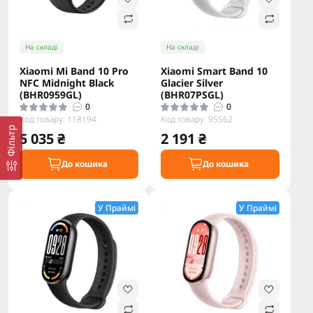
На складі
На складі
Xiaomi Mi Band 10 Pro
Xiaomi Smart Band 10
NFC Midnight Black
Glacier Silver
(BHR0959GL)
(BHR07PSGL)
0
0
Код товару: 118194
Код товару: 95562
Фільтр
5 035 ₴
2 191 ₴
До кошика
До кошика
У Праймі
У Праймі