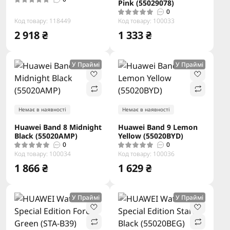
Pink (55029078)
0
Код товару: 118449
Код товару: 100033
2 918 ₴
1 333 ₴
У Праймі
У Праймі
Немає в наявності
Немає в наявності
Huawei Band 8 Midnight
Huawei Band 9 Lemon
Black (55020AMP)
Yellow (55020BYD)
0
0
Код товару: 100034
Код товару: 100036
1 866 ₴
1 629 ₴
У Праймі
У Праймі