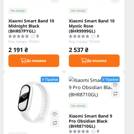
На складі
На складі
Xiaomi Smart Band 10
Xiaomi Smart Band 10
Midnight Black
Mystic Rose
(BHR07PYGL)
(BHR9999GL)
0
0
Код товару: 95563
Код товару: 95564
2 191 ₴
2 537 ₴
До кошика
До кошика
У Праймі
У Праймі
На складі
Xiaomi Smart Band 9
Pro Obsidian Black
(BHR8710GL)
0