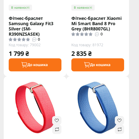
В наявності
В наявності
Фітнес-браслет
Фітнес-браслет Xiaomi
Samsung Galaxy Fit3
Mi Smart Band 8 Pro
Silver (SM-
Grey (BHR8007GL)
R390NZSASEK)
0
0
Код товару: 79002
Код товару: 81972
1 799 ₴
2 835 ₴
До кошика
До кошика