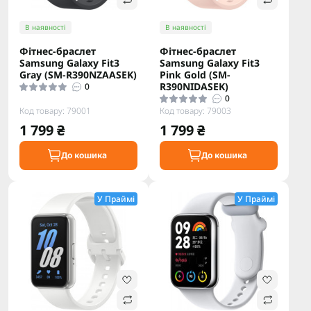
В наявності
В наявності
Фітнес-браслет
Фітнес-браслет
Samsung Galaxy Fit3
Samsung Galaxy Fit3
Gray (SM-R390NZAASEK)
Pink Gold (SM-
R390NIDASEK)
0
0
Код товару: 79001
Код товару: 79003
1 799 ₴
1 799 ₴
До кошика
До кошика
У Праймі
У Праймі