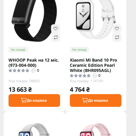
На складі
На складі
WHOOP Peak на 12 міс.
Xiaomi Mi Band 10 Pro
(973-004-000)
Ceramic Edition Pearl
White (BHR095AGL)
0
0
Код товару: 98893
Код товару: 118189
13 663 ₴
4 764 ₴
До кошика
До кошика