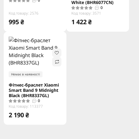
0
White (BHR6077CN)
0
Код товару: 2576
Код товару: 3571
995 ₴
1 422 ₴
Немає в наявності
Фітнес-браслет Xiaomi
Smart Band 9 Midnight
Black (BHR8337GL)
0
Код товару: 113377
2 190 ₴