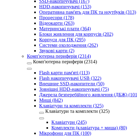
SSD-накопичувачі (167)
HDD-накопичувачі (153)
Оперативна пам'ять для ПК та ноутбуків (313)
Процесори (178)
Відеокарти (263)
Материнські плати (364)
Блоки живлення для корпусів (202)
Корпуси для ПК (295)
Системи охолодження (262)
Звукові карти (2)
Комп'ютерна периферія (2314)
Комп'ютерна периферія (2314)
Flash карти пам'яті (113)
Flash накопичувачі USB (322)
Внешние SSD-накопители (50)
Зовнішні HDD-накопичувачі (75)
Джерела безперебійного живлення (ДБЖ) (101
Миші (842)
Клавіатури та комплекти (325)
Клавіатури та комплекти (325)
Клавіатури (245)
Комплекти (клавіатура + миша) (80)
Мікрофони для ПК (100)