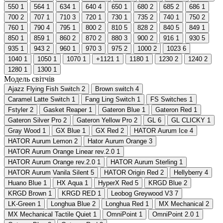
550
1
564
1
634
1
640
4
650
1
680
2
685
2
686
1
700
2
707
1
710
3
720
1
730
1
735
2
740
1
750
2
760
1
790
4
795
1
800
2
810
5
828
2
840
5
849
1
850
1
859
1
860
2
870
2
880
3
900
2
916
1
930
5
935
1
943
2
960
1
970
3
975
2
1000
2
1023
6
1040
1
1050
1
1070
1
+1121
1
1180
1
1230
2
1240
2
1280
1
1300
1
Модель світчів
Ajazz Flying Fish Switch
2
Brown switch
4
Caramel Latte Switch
1
Fang Ling Switch
1
FS Switches
1
Fstyler
2
Gasket Reaper
1
Gateron Blue
1
Gateron Red
1
Gateron Silver Pro
2
Gateron Yellow Pro
2
GL
6
GL CLICKY
1
Gray Wood
1
GX Blue
1
GX Red
2
HATOR Aurum Ice
4
HATOR Aurum Lemon
2
Hator Aurum Orange
3
HATOR Aurum Orange Linear rev.2.0
1
HATOR Aurum Orange rev.2.0
1
HATOR Aurum Sterling
1
HATOR Aurum Vanila Silent
5
HATOR Origin Red
2
Hellyberry
4
Huano Blue
1
HX Aqua
1
HyperX Red
5
KRGD Blue
2
KRGD Brown
1
KRGD RED
1
Leobog Greywood V3
7
LK-Green
1
Longhua Blue
2
Longhua Red
1
MX Mechanical
2
MX Mechanical Tactile Quiet
1
OmniPoint
1
OmniPoint 2.0
1