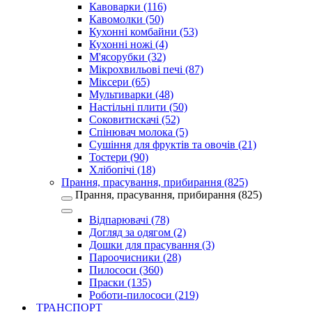
Кавоварки (116)
Кавомолки (50)
Кухонні комбайни (53)
Кухонні ножі (4)
М'ясорубки (32)
Мікрохвильові печі (87)
Міксери (65)
Мультиварки (48)
Настільні плити (50)
Соковитискачі (52)
Спінювач молока (5)
Сушіння для фруктів та овочів (21)
Тостери (90)
Хлібопічі (18)
Прання, прасування, прибирання (825)
Прання, прасування, прибирання (825)
Відпарювачі (78)
Догляд за одягом (2)
Дошки для прасування (3)
Пароочисники (28)
Пилососи (360)
Праски (135)
Роботи-пилососи (219)
ТРАНСПОРТ