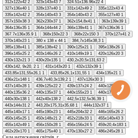
312x122x42
2
323x143x43
7
324.51x136.96x22
4
327x136x40
1
328x137x40
1
331x142x49
2
335x122x43
4
335x142x42
2
354x140x43
3
354х140х43
2
355x127x40
1
357x150x38
3
362x230x37
1
362x154,8x41
1
363x139x39
1
364x136x35
1
364x144x44
2
366x139x41
1
367x136x36
1
367.7x136x35.9
1
368x150x22
3
368x22x150
3
370х127х41
2
370х140х23
1
380 х 138 х 44
1
384,7x145x38,3
1
385x138x41
1
385x138x42
1
390x125x21
1
395x138x26
1
396x145x25
2
403x146x26
2
410x149x19
1
420x126x20
3
430x132x21
3
430x20x135
1
430,2x20,5x131,63
2
430х142, 9х20, 2
1
431х143х20
1
432x132x39
1
433,85x131,55x26,1
1
433,85x26,1x131,55
1
434x135x21
1
436х21х148
1
436,7x40,3x139,2
1
437x126x30
3
437x140x28
1
439x125x22
2
439x137x24
2
440x125x22
1
440x135x36
2
440x135x37
1
440x155x23
1
440x170x20
4
440x30x138
1
442x40x138
2
442,5x132,5x36,39
1
443x144x31
2
443,20x175,31x35,68
1
444x132x37
1
445x140x17
1
445x190x23
1
445x204x32
2
446x165x26
2
450x145x25
1
450x148x21
2
452x218x33
1
455x140x43
3
455x142x49
1
456x150x28
1
456x156x24
5
459x20,4x183
1
462x20x170
1
465x175x40
1
470x130x27
2
486x245x28
1
Сила натискання світчів, г