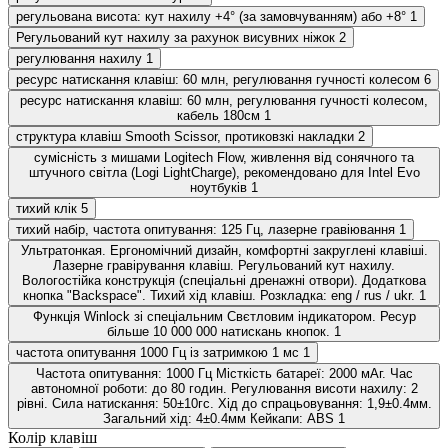
регульована висота: кут нахилу +4° (за замовчуванням) або +8°
1
Регульований кут нахилу за рахунок висувних ніжок
2
регулювання нахилу
1
ресурс натискання клавіш: 60 млн, регулювання гучності колесом
6
ресурс натискання клавіш: 60 млн, регулювання гучності колесом,
кабель 180см
1
структура клавіш Smooth Scissor, протиковзкі накладки
2
сумісність з мишами Logitech Flow, живлення від сонячного та
штучного світла (Logi LightCharge), рекомендовано для Intel Evo
ноутбуків
1
тихий клік
5
тихий набір, частота опитування: 125 Гц, лазерне гравіювання
1
Ультратонкая. Ергономічний дизайн, комфортні закруглені клавіші.
Лазерне гравірування клавіш. Регульований кут нахилу.
Вологостійка конструкція (спеціальні дренажні отвори). Додаткова
кнопка "Backspace". Тихий хід клавіш. Розкладка: eng / rus / ukr.
1
Функція Winlock зі спеціальним Свєтловим індикатором. Ресур
більше 10 000 000 натискань кнопок.
1
частота опитування 1000 Гц із затримкою 1 мс
1
Частота опитування: 1000 Гц Місткість батареї: 2000 мАг. Час
автономної роботи: до 80 годин. Регулювання висоти нахилу: 2
рівні. Сила натискання: 50±10гс. Хід до спрацьовування: 1,9±0.4мм.
Загальний хід: 4±0.4мм Кейкапи: ABS
1
Колір клавіш