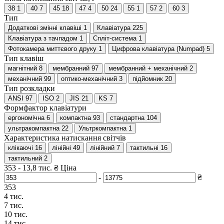
38
1
40
7
45
18
47
4
50
24
55
1
57
2
60
3
Тип
Додаткові змінні клавіші
1
Клавіатура
225
Клавіатура з тачпадом
1
Спліт-система
1
Фотокамера миттєвого друку
1
Цифрова клавіатура (Numpad)
5
Тип клавіш
магнітний
8
мембранний
97
мембранний + механічний
2
механічний
99
оптико-механічний
3
підйомник
20
Тип розкладки
ANSI
97
ISO
2
JIS
21
KS
7
Формфактор клавіатури
ергономічна
6
компактна
93
стандартна
104
ультракомпактна
22
Ультркомпактна
1
Характеристика натискання світчів
клікаючі
16
лінійні
49
лінійний
7
тактильні
16
тактильний
2
353
-
13,8 тис.
₴
Ціна
-
₴
353
4 тис.
7 тис.
10 тис.
14 тис.