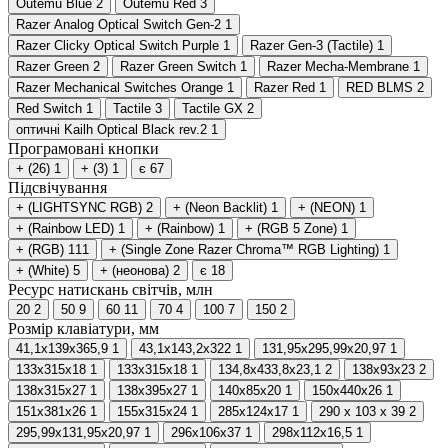
Outemu Blue
2
Outemu Red
3
Razer Analog Optical Switch Gen-2
1
Razer Clicky Optical Switch Purple
1
Razer Gen-3 (Tactile)
1
Razer Green
2
Razer Green Switch
1
Razer Mecha-Membrane
1
Razer Mechanical Switches Orange
1
Razer Red
1
RED BLMS
2
Red Switch
1
Tactile
3
Tactile GX
2
оптичні Kailh Optical Black rev.2
1
Програмовані кнопки
+ (26)
1
+ (3)
1
є
67
Підсвічування
+ (LIGHTSYNC RGB)
2
+ (Neon Backlit)
1
+ (NEON)
1
+ (Rainbow LED)
1
+ (Rainbow)
1
+ (RGB 5 Zone)
1
+ (RGB)
111
+ (Single Zone Razer Chroma™ RGB Lighting)
1
+ (White)
5
+ (неонова)
2
є
18
Ресурс натискань світчів, млн
20
2
50
9
60
11
70
4
100
7
150
2
Розмір клавіатури, мм
41,1х139х365,9
1
43,1х143,2х322
1
131,95x295,99x20,97
1
133x315x18
1
133х315х18
1
134,8x433,8x23,1
2
138x93x23
2
138x315x27
1
138x395x27
1
140x85x20
1
150x440x26
1
151x381x26
1
155x315x24
1
285x124x17
1
290 x 103 x 39
2
295,99x131,95x20,97
1
296x106x37
1
298x112x16,5
1