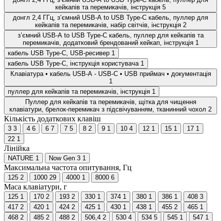
кейкапів та перемикачів, інструкція
5
донгл 2,4 ГГц, з’ємний USB-A to USB Type-C кабель, пуллер для
кейкапів та перемикачів, набір світчів, інструкція
2
з’ємний USB-A to USB Type-C кабель, пуллер для кейкапів та
перемикачів, додатковий брендований кейкап, інструкція
1
кабель USB Type-C, USB-ресивер
1
кабель USB Type-C, інструкція користувача
1
Клавіатура • кабель USB-A - USB-C • USB приймач • документація
1
пуллер для кейкапів та перемикачів, інструкція
1
Пуллер для кейкапів та перемикачів, щітка для чищення
клавіатури, брелок-перемикач з підсвічуванням, тканинний чохол
2
Кількість додаткових клавіш
3
3
4
6
6
7
7
5
8
2
9
1
10
4
12
1
15
1
17
1
22
1
Лінійка
NATURE
1
Now Gen 3
1
Максимальна частота опитування, Гц
125
2
1000
29
4000
1
8000
6
Маса клавіатури, г
125
1
170
2
193
2
330
1
374
1
380
1
386
1
408
3
417
2
420
1
424
2
425
1
430
1
438
1
455
2
465
1
468
2
485
2
488
2
506,4
2
530
4
534
5
545
1
547
1