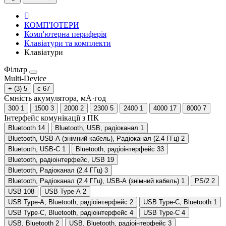
КОМП'ЮТЕРИ
Комп'ютерна периферія
Клавіатури та комплекти
Клавіатури
Фільтр
Multi-Device
+ (3)
5
є
67
Ємність акумулятора, мА·год
300
1
1500
3
2000
2
2300
5
2400
1
4000
17
8000
7
Інтерфейс комунікації з ПК
Bluetooth
14
Bluetooth, USB, радіоканал
1
Bluetooth, USB-A (знімний кабель), Радіоканал (2.4 ГГц)
2
Bluetooth, USB-C
1
Bluetooth, радіоінтерфейс
33
Bluetooth, радіоінтерфейс, USB
19
Bluetooth, Радіоканал (2.4 ГГц)
3
Bluetooth, Радіоканал (2.4 ГГц), USB-A (знімний кабель)
1
PS/2
2
USB
108
USB Type-A
2
USB Type-A, Bluetooth, радіоінтерфейс
2
USB Type-C, Bluetooth
1
USB Type-C, Bluetooth, радіоінтерфейс
4
USB Type-С
4
USB, Bluetooth
2
USB, Bluetooth, радіоінтерфейс
3