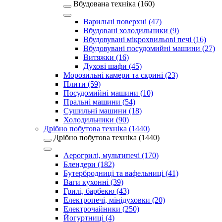
Вбудована техніка (160)
Варильні поверхні (47)
Вбудовані холодильники (9)
Вбудовувані мікрохвильові печі (16)
Вбудовувані посудомийні машини (27)
Витяжки (16)
Духові шафи (45)
Морозильні камери та скрині (23)
Плити (59)
Посудомийні машини (10)
Пральні машини (54)
Сушильні машини (18)
Холодильники (90)
Дрібно побутова техніка (1440)
Дрібно побутова техніка (1440)
Аерогрилі, мультипечі (170)
Блендери (182)
Бутербродниці та вафельниці (41)
Ваги кухонні (39)
Грилі, барбекю (43)
Електропечі, мінідуховки (20)
Електрочайники (250)
Йогуртниці (4)