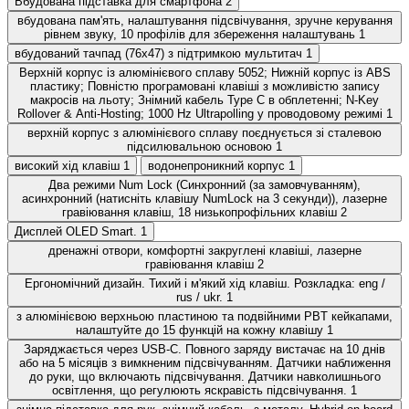
Вбудована підставка для смартфона
2
вбудована пам'ять, налаштування підсвічування, зручне керування
рівнем звуку, 10 профілів для збереження налаштувань
1
вбудований тачпад (76х47) з підтримкою мультитач
1
Верхній корпус із алюмінієвого сплаву 5052; Нижній корпус із ABS
пластику; Повністю програмовані клавіші з можливістю запису
макросів на льоту; Знімний кабель Type C в обплетенні; N-Key
Rollover & Anti-Hosting; 1000 Hz Ultrapolling у проводовому режимі
1
верхній корпус з алюмінієвого сплаву поєднується зі сталевою
підсилювальною основою
1
високий хід клавіш
1
водонепроникний корпус
1
Два режими Num Lock (Синхронний (за замовчуванням),
асинхронний (натисніть клавішу NumLock на 3 секунди)), лазерне
гравіювання клавіш, 18 низькопрофільних клавіш
2
Дисплей OLED Smart.
1
дренажні отвори, комфортні закруглені клавіші, лазерне
гравіювання клавіш
2
Ергономічний дизайн. Тихий і м'який хід клавіш. Розкладка: eng /
rus / ukr.
1
з алюмінієвою верхньою пластиною та подвійними PBT кейкапами,
налаштуйте до 15 функцій на кожну клавішу
1
Заряджається через USB-C. Повного заряду вистачає на 10 днів
або на 5 місяців з вимкненим підсвічуванням. Датчики наближення
до руки, що включають підсвічування. Датчики навколишнього
освітлення, що регулюють яскравість підсвічування.
1