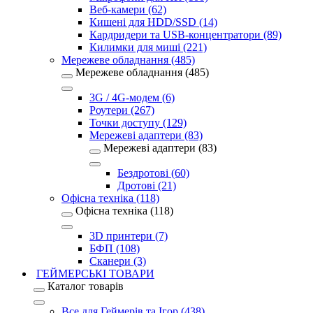
Веб-камери (62)
Кишені для HDD/SSD (14)
Кардридери та USB-концентратори (89)
Килимки для миші (221)
Мережеве обладнання (485)
Мережеве обладнання (485)
3G / 4G-модем (6)
Роутери (267)
Точки доступу (129)
Мережеві адаптери (83)
Мережеві адаптери (83)
Бездротові (60)
Дротові (21)
Офісна техніка (118)
Офісна техніка (118)
3D принтери (7)
БФП (108)
Сканери (3)
ГЕЙМЕРСЬКІ ТОВАРИ
Каталог товарів
Все для Геймерів та Ігор (438)