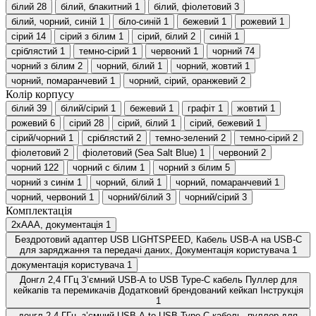
білий
28
білий, блакитний
1
білий, фіолетовий
3
білий, чорний, синій
1
біло-синій
1
бежевий
1
рожевий
1
сірий
14
сірий з білим
1
сірий, білий
2
синій
1
сріблястий
1
темно-сірий
1
червоний
1
чорний
74
чорний з білим
2
чорний, білий
1
чорний, жовтий
1
чорний, помаранчевий
1
чорний, сірий, оранжевий
2
Колір корпусу
білий
39
білий/сірий
1
бежевий
1
графіт
1
жовтий
1
рожевий
6
сірий
28
сірий, білий
1
сірий, бежевий
1
сірий/чорний
1
сріблястий
2
темно-зелений
2
темно-сірий
2
фіолетовий
2
фіолетовий (Sea Salt Blue)
1
червоний
2
чорний
122
чорний c білим
1
чорний з білим
5
чорний з синім
1
чорний, білий
1
чорний, помаранчевий
1
чорний, червоний
1
чорний/білий
3
чорний/сірий
3
Комплектація
2хААА, документація
1
Бездротовий адаптер USB LIGHTSPEED, Кабель USB-A на USB-C
для заряджання та передачі даних, Документація користувача
1
документація користувача
1
Донгл 2,4 ГГц З’ємний USB-A to USB Type-C кабель Пуллер для
кейкапів та перемикачів Додатковий брендований кейкап Інструкція
1
донгл 2,4 ГГц, з’ємний USB-A to USB Type-C кабель, пуллер для