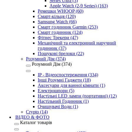
Series Ultra (3)
Apple Watch (2-9 Series) (163)
Ремешки WHOOP (60)
Смарт-кільця (120)
Samsung Watch (66)
Смарт годинник Garmin (253)
Смарт годинник (124)
Фітнес Трекери (47)
Механічний та електронний наручний
годинник (37)
Пошукові брелоки (22)
Розумний Дім (374)
Розумний Дім (374)
IP - Відеоспостереження (334)
Інші Розумні Гаджети (18)
Аксесуари для ванної кімнати (1)
Електрошпори (5)
Настільні LED лампи (портативні) (12)
Настільний Годинник (1)
Очищувачі Води (1)
Crypto (14)
ВІДЕО & ФОТО
Каталог товарів