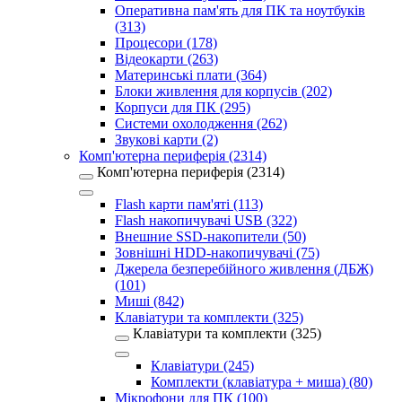
Оперативна пам'ять для ПК та ноутбуків
(313)
Процесори (178)
Відеокарти (263)
Материнські плати (364)
Блоки живлення для корпусів (202)
Корпуси для ПК (295)
Системи охолодження (262)
Звукові карти (2)
Комп'ютерна периферія (2314)
Комп'ютерна периферія (2314)
Flash карти пам'яті (113)
Flash накопичувачі USB (322)
Внешние SSD-накопители (50)
Зовнішні HDD-накопичувачі (75)
Джерела безперебійного живлення (ДБЖ)
(101)
Миші (842)
Клавіатури та комплекти (325)
Клавіатури та комплекти (325)
Клавіатури (245)
Комплекти (клавіатура + миша) (80)
Мікрофони для ПК (100)