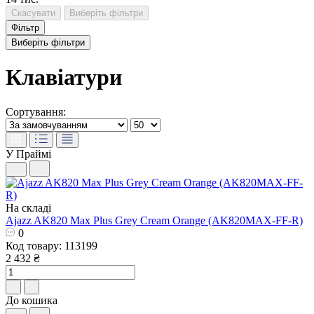
Скасувати
Виберіть фільтри
Фільтр
Виберіть фільтри
Клавіатури
Сортування:
У Праймі
На складі
Ajazz AK820 Max Plus Grey Cream Orange (AK820MAX-FF-R)
0
Код товару: 113199
2 432 ₴
До кошика