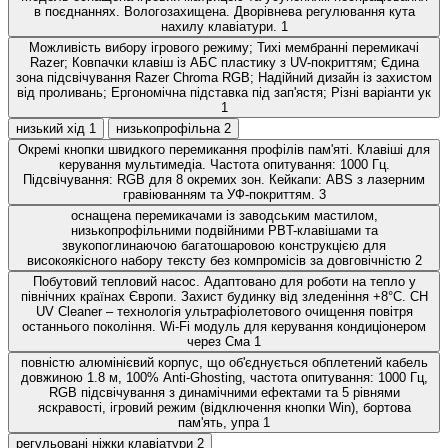
в поєднаннях. Вологозахищена. Дворівнева регулювання кута
нахилу клавіатури.
1
Можливість вибору ігрового режиму; Тихі мембранні перемикачі
Razer; Ковпачки клавіш із АБС пластику з UV-покриттям; Єдина
зона підсвічування Razer Chroma RGB; Надійний дизайн із захистом
від проливань; Ергономічна підставка під зап'ястя; Різні варіанти ук
1
низький хід
1
низькопрофільна
2
Окремі кнопки швидкого перемикання профілів пам'яті. Клавіші для
керування мультимедіа. Частота опитування: 1000 Гц.
Підсвічування: RGB для 8 окремих зон. Кейкапи: ABS з лазерним
гравіюванням та УФ-покриттям.
3
оснащена перемикачами із заводським мастилом,
низькопрофільними подвійними PBT-клавішами та
звукопоглинаючою багатошаровою конструкцією для
високоякісного набору тексту без компромісів за довговічністю
2
Побутовий тепловий насос. Адаптовано для роботи на тепло у
північних країнах Європи. Захист будинку від зледеніння +8°C. CH
UV Cleaner – технологія ультрафіолетового очищення повітря
останнього покоління. Wi-Fi модуль для керування кондиціонером
через Сма
1
повністю алюмінієвий корпус, що об'єднується обплетений кабель
довжиною 1.8 м, 100% Anti-Ghosting, частота опитування: 1000 Гц,
RGB підсвічування з динамічними ефектами та 5 рівнями
яскравості, ігровий режим (відключення кнопки Win), бортова
пам'ять, упра
1
регульовані ніжки клавіатури
2