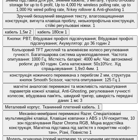
знімна підставка для рук, знімний кабель, з металу, Hybrid on-board
storage for up to 6 profil, Up to 4,000 Hz wireless polling rate, up to
1,000 Hz wired polling rate, N-key rollover & Anti-ghosting
1
Зручний безшумний введення тексту, влагозащищенная
конструкція, вигнута клавіша пробілу, низькопрофільна конструкція,
стійкі регульовані ніжки.
1
кабель 1,5м
2
кабель 180см
1
Кнопки: PBT; Вбудовані профілі підсвічування; Вбудовані профілі
підсвічування; Акумулятор: до 36 годин
2
Кольоровий TFT дисплей та алюмінієве колесо регулювання
гучності. Багатошарова система шумоподавлення. Частота
опитування: 1000 Гц. Місткість батареї: 4000 мАг. Час автономної
роботи: до 60 годин. Сила натискання: 50±10%гс. Хід
спрацьовування: 1,9±0.4мм.
1
конструкція ножичного перемикача з перебігом 2 мм, структура
кнопок Smooth Scissor, частота опитування: 125 Гц
1
магнітні аналогові перемикачі та можливість налаштування
параметрів кожної клавіші, Anti-Ghosting, регулювання гучності
колесом, вбудована пам'ять, швидкий тригер, швидкість передачі
даних 1 мс
3
Металевий корпус. Тканинний плетений кабель.
1
Механіко-мембранні перемикачі Razer, Спеціалізовані
мультимедійні клавіші, Клавішні ковпачки з ABS з UV-покриттям, 10
зон підсвічування Razer Chroma RGB, Міцна водостійка
конструкція, Магнітна підставка під зап'ястя з покриттям «софт-
тач», Різні, Повністю
1
Модель оснащена ігровий матрицею та усуненням неспрацювання