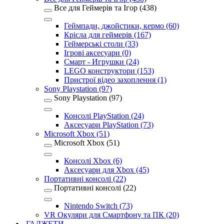
Все для Геймерів та Ігор (438)
Геймпади, джойстики, кермо (60)
Крісла для геймерів (167)
Геймерські столи (33)
Ігрові аксесуари (0)
Смарт - Игрушки (24)
LEGO конструктори (153)
Пристрої відео захоплення (1)
Sony Playstation (97)
Sony Playstation (97)
Консолі PlayStation (24)
Аксесуари PlayStation (73)
Microsoft Xbox (51)
Microsoft Xbox (51)
Консолі Xbox (6)
Аксесуари для Xbox (45)
Портативні консолі (22)
Портативні консолі (22)
Nintendo Switch (73)
VR Окуляри для Смартфону та ПК (20)
ГАДЖЕТИ