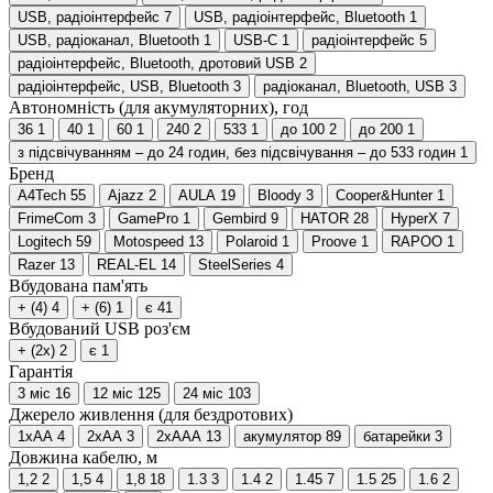
USB, радіоінтерфейс
7
USB, радіоінтерфейс, Bluetooth
1
USB, радіоканал, Bluetooth
1
USB-C
1
радіоінтерфейс
5
радіоінтерфейс, Bluetooth, дротовий USB
2
радіоінтерфейс, USB, Bluetooth
3
радіоканал, Bluetooth, USB
3
Автономність (для акумуляторних), год
36
1
40
1
60
1
240
2
533
1
до 100
2
до 200
1
з підсвічуванням – до 24 годин, без підсвічування – до 533 годин
1
Бренд
A4Tech
55
Ajazz
2
AULA
19
Bloody
3
Cooper&Hunter
1
FrimeCom
3
GamePro
1
Gembird
9
HATOR
28
HyperX
7
Logitech
59
Motospeed
13
Polaroid
1
Proove
1
RAPOO
1
Razer
13
REAL-EL
14
SteelSeries
4
Вбудована пам'ять
+ (4)
4
+ (6)
1
є
41
Вбудований USB роз'єм
+ (2x)
2
є
1
Гарантія
3 міс
16
12 міс
125
24 міс
103
Джерело живлення (для бездротових)
1xAA
4
2xAA
3
2xAAA
13
акумулятор
89
батарейки
3
Довжина кабелю, м
1,2
2
1,5
4
1,8
18
1.3
3
1.4
2
1.45
7
1.5
25
1.6
2