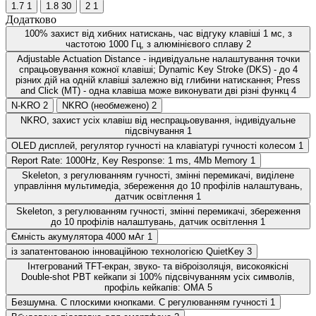
1.7
1
1.8
30
2
1
Додатково
100% захист від хибних натискань, час відгуку клавіші 1 мс, з
частотою 1000 Гц, з алюмінієвого сплаву
2
Adjustable Actuation Distance - індивідуальне налаштування точки
спрацьовування кожної клавіші; Dynamic Key Stroke (DKS) - до 4
різних дій на одній клавіші залежно від глибини натискання; Press
and Click (MT) - одна клавіша може виконувати дві різні функц
4
N-KRO
2
NKRO (необмежено)
2
NKRO, захист усіх клавіш від неспрацьовування, індивідуальне
підсвічування
1
OLED дисплей, регулятор гучності на клавіатурі гучності колесом
1
Report Rate: 1000Hz, Key Response: 1 ms, 4Mb Memory
1
Skeleton, з регулюванням гучності, змінні перемикачі, виділене
управління мультимедіа, збереження до 10 профілів налаштувань,
датчик освітлення
1
Skeleton, з регулюванням гучності, змінні перемикачі, збереження
до 10 профілів налаштувань, датчик освітлення
1
Ємність акумулятора 4000 мАг
1
із запатентованою інноваційною технологією QuietKey
3
Інтегрований TFT-екран, звуко- та віброізоляція, високоякісні
Double-shot PBT кейкапи зі 100% підсвічуванням усіх символів,
профіль кейкапів: OMA
5
Безшумна. C плоскими кнопками. C регулюванням гучності
1