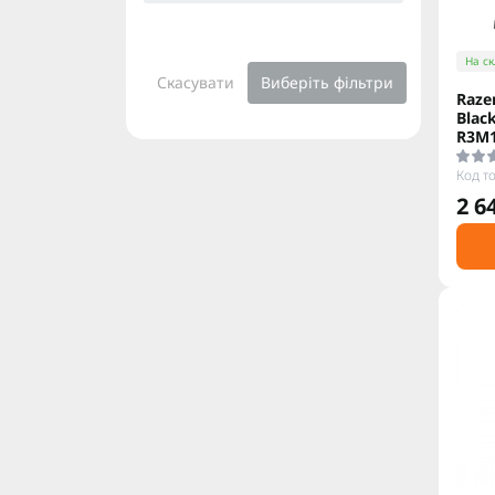
На ск
Скасувати
Виберіть фільтри
Razer
Blac
R3M1
Код т
2 6