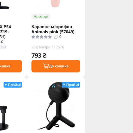
На складі
 X PS4
Караоке мікрофон
RZ19-
Animals pink (57049)
G1)
0
0
6860
Код товару: 112570
793 ₴
ошика
До кошика
У Праймі
У Праймі