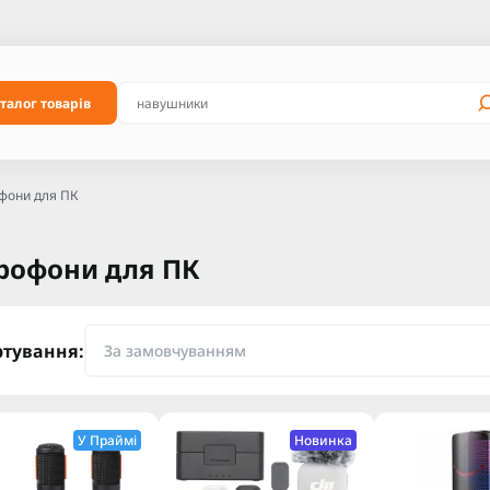
талог товарів
фони для ПК
рофони для ПК
ртування:
У Праймі
Новинка