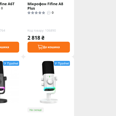
fine A6T
Мікрофон Fifine A8
Plus
0
0
4764
Код товару: 106890
2 818 ₴
ошика
До кошика
У Праймі
У Праймі
На складі