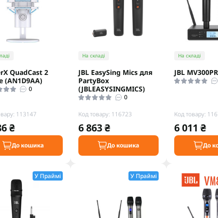
ладі
На складі
На складі
rX QuadCast 2
JBL EasySing Mics для
JBL MV300P
e (AN1D9AA)
PartyBox
(JBLEASYSINGMICS)
0
0
овару: 113147
Код товару: 116723
Код товару: 11
86 ₴
6 863 ₴
6 011 ₴
До кошика
До кошика
До к
У Праймі
У Праймі