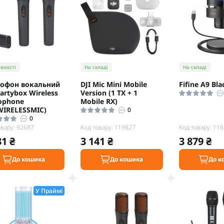
вності
На складі
На складі
офон вокальний
DJI Mic Mini Mobile
Fifine A9 Bla
Partybox Wireless
Version (1 TX + 1
ophone
Mobile RX)
WIRELESSMIC)
0
0
овару: 92687
Код товару: 119827
Код товару: 11
31 ₴
3 141 ₴
3 879 ₴
До кошика
До кошика
До к
У Праймі