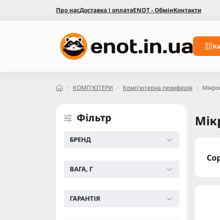
Про нас
Доставка і оплата
ENOT - Обмін
Контакти
Ка
КОМП'ЮТЕРИ
Комп'ютерна периферія
Мікро
Фільтр
Мік
БРЕНД
Со
ВАГА, Г
ГАРАНТІЯ