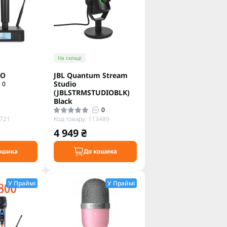
На складі
RO
JBL Quantum Stream
Studio
0
(JBLSTRMSTUDIOBLK)
Black
0
6721
Код товару: 113489
4 949 ₴
ошика
До кошика
У Праймі
У Праймі