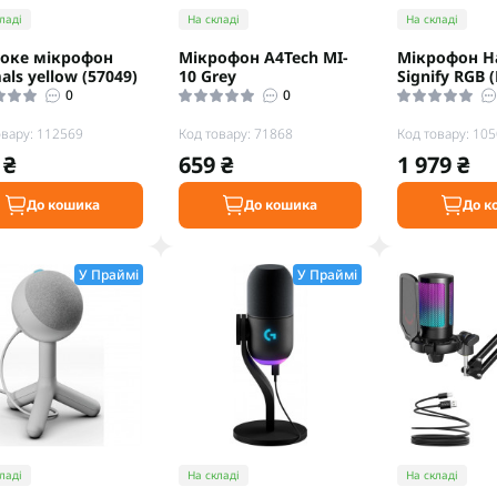
ладі
На складі
На складі
оке мікрофон
Мiкрофон A4Tech MI-
Мiкрофон H
als yellow (57049)
10 Grey
Signify RGB 
0
0
овару: 112569
Код товару: 71868
Код товару: 10
 ₴
659 ₴
1 979 ₴
До кошика
До кошика
До к
У Праймі
У Праймі
ладі
На складі
На складі