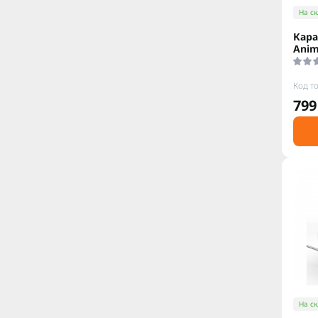
На ск
Кара
Anim
Код т
799
На ск