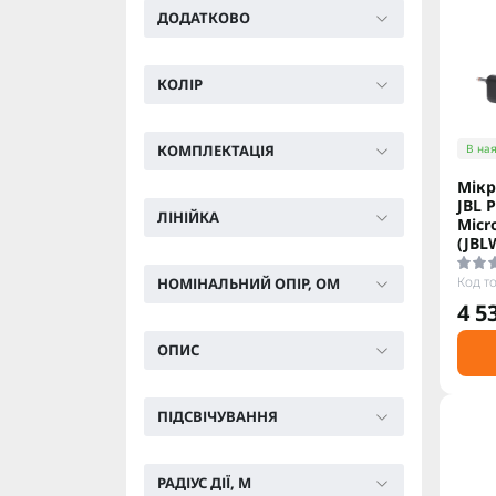
ДОДАТКОВО
КОЛІР
КОМПЛЕКТАЦІЯ
В ная
Мікр
JBL 
ЛІНІЙКА
Micr
(JBL
Код т
НОМІНАЛЬНИЙ ОПІР, ОМ
4 5
ОПИС
ПІДСВІЧУВАННЯ
РАДІУС ДІЇ, М