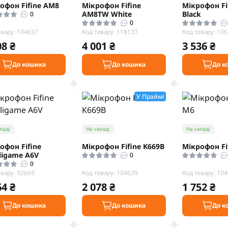
офон Fifine AM8
Мікрофон Fifine
Мікрофон Fi
AM8TW White
Black
0
0
овару: 104637
Код товару: 118137
Код товару: 10
08 ₴
4 001 ₴
3 536 ₴
До кошика
До кошика
До к
У Праймі
ладі
На складі
На складі
офон Fifine
Мікрофон Fifine K669B
Мікрофон Fi
igame A6V
0
0
овару: 92669
Код товару: 104639
Код товару: 10
64 ₴
2 078 ₴
1 752 ₴
До кошика
До кошика
До к