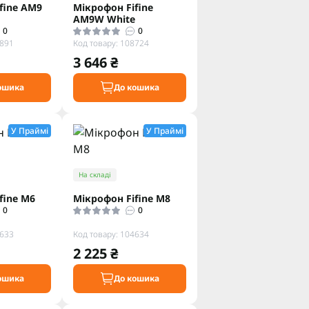
fine AM9
Мікрофон Fifine
AM9W White
0
0
6891
Код товару: 108724
3 646 ₴
ошика
До кошика
У Праймі
У Праймі
На складі
fine M6
Мікрофон Fifine M8
0
0
4633
Код товару: 104634
2 225 ₴
ошика
До кошика