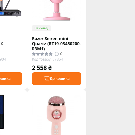
На складі
Razer Seiren mini
Quartz (RZ19-03450200-
0
R3M1)
0
1904
Код товару: 87854
2 558 ₴
ошика
До кошика