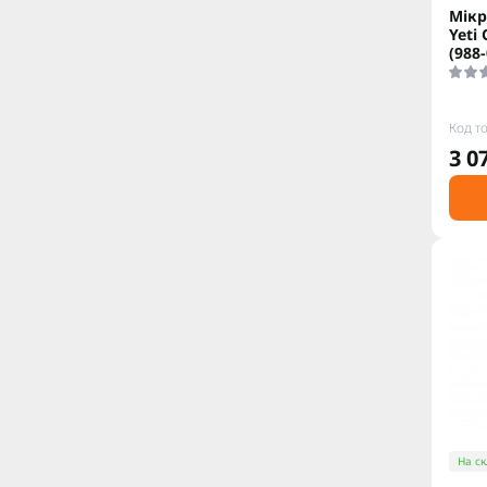
Мiкр
Yeti
(988
Код т
3 0
На ск