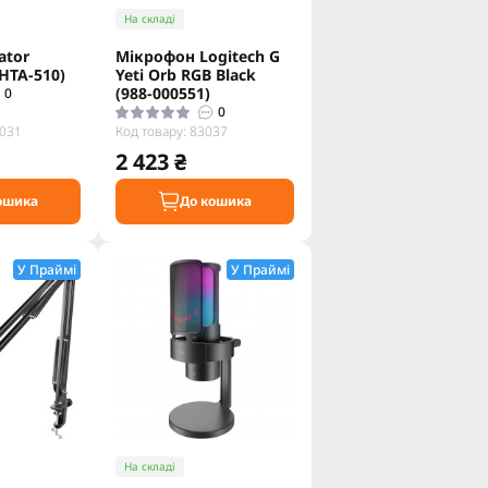
На складі
ator
Мiкрофон Logitech G
(НТА-510)
Yeti Orb RGB Black
(988-000551)
0
0
5031
Код товару: 83037
2 423 ₴
ошика
До кошика
У Праймі
У Праймі
На складі