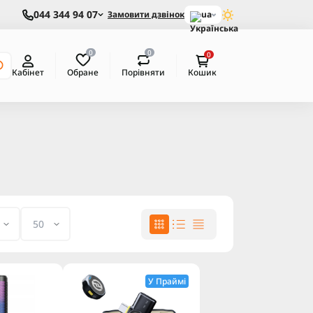
044 344 94 07
Замовити дзвінок
ua
0
0
0
Обране
Порівняти
Кабінет
Кошик
У Праймі