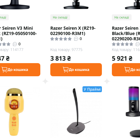
ладі
На складі
На складі
 Seiren V3 Mini
Razer Seiren X (RZ19-
Razer Seiren
k (RZ19-05050100-
02290100-R3M1)
Black/Blue (
)
02290200-R3
0
0
овару: 114177
Код товару: 97775
Код товару: 11
47 ₴
3 813 ₴
5 921 ₴
До кошика
До кошика
До к
У Праймі