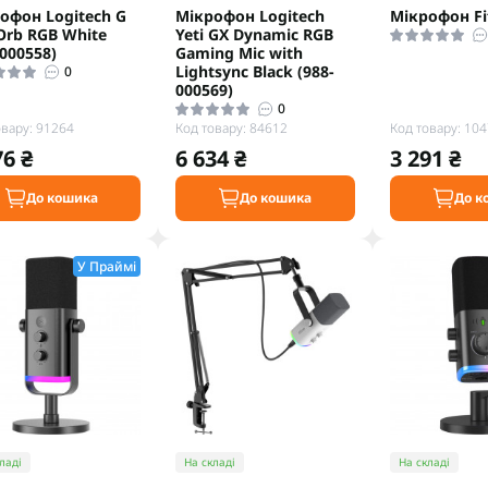
офон Logitech G
Мiкрофон Logitech
Мікрофон Fi
 Orb RGB White
Yeti GX Dynamic RGB
-000558)
Gaming Mic with
Lightsync Black (988-
0
000569)
0
овару: 91264
Код товару: 84612
Код товару: 10
76 ₴
6 634 ₴
3 291 ₴
До кошика
До кошика
До к
У Праймі
ладі
На складі
На складі