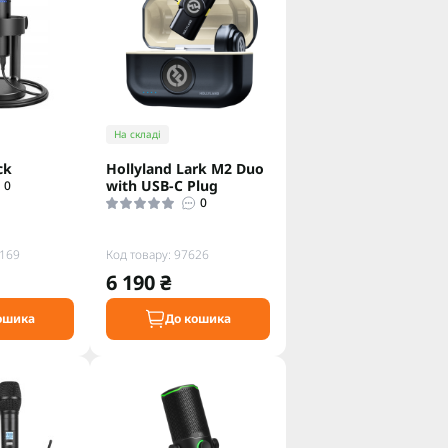
На складі
ck
Hollyland Lark M2 Duo
with USB-C Plug
0
0
6169
Код товару: 97626
6 190 ₴
ошика
До кошика