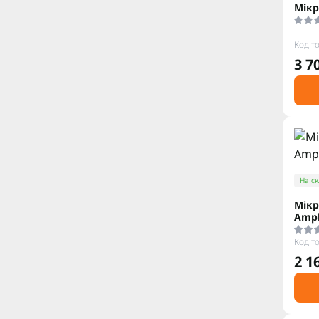
Мікр
Код т
3 7
На ск
Мікр
Ampl
Код т
2 1