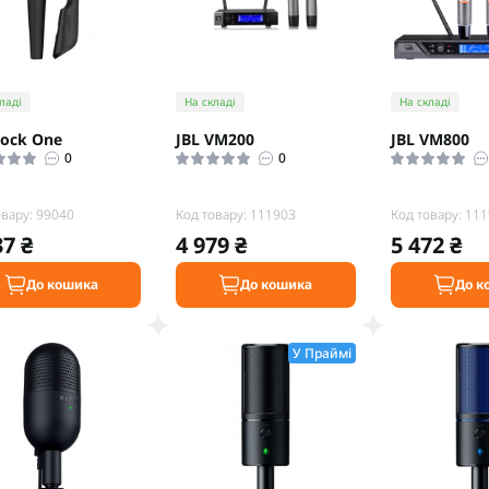
ладі
На складі
На складі
Rock One
JBL VM200
JBL VM800
0
0
овару: 99040
Код товару: 111903
Код товару: 11
37 ₴
4 979 ₴
5 472 ₴
До кошика
До кошика
До к
У Праймі