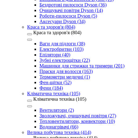
Бездротові пилососи Dyson (36)
Очищувачі повітря Dyson (14)
Роботи-пилососи Dyson (5)
Аксесуари Dyson (34)
Краса та здоров'я (804)
Краса та здоров'я (804)
Ваги для підлоги (38)
Електробритви (103)
Епілятори (40)
Зубні електрощітки (22)
Машинки для стрижки та тримери (201)
Праски для волосся (163)
Термометри медичні (1)
Фен-щітки (52)
Фени (184)
Кліматична техніка (105)
Кліматична техніка (105)
Вентилятори (2)
Зволожувачі, очищувачі повітря (27)
Тепловентилятори, конвектори (10)
Водонагрівачі (66)
Велика побутова техніка (414)
Велика побутова техніка (414)