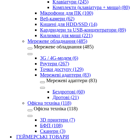
Клавіатури (245)
Комплекти (клавіатура + миша) (80)
Мікрофони для ПК (100)
Веб-камери (62)
Кишені для HDD/SSD (14)
Кардридери та USB-концентратори (89)
Килимки для миші (221)
Мережеве обладнання (485)
Мережеве обладнання (485)
3G / 4G-модем (6)
Роутери (267)
Точки доступу (129)
Мережеві адаптери (83)
Мережеві адаптери (83)
Бездротові (60)
Дротові (21)
Офісна техніка (118)
Офісна техніка (118)
3D принтери (7)
БФП (108)
Сканери (3)
ГЕЙМЕРСЬКІ ТОВАРИ