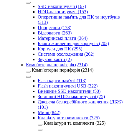
SSD-накопичувачі (167)
HDD-накопичувачі (153)
Оперативна пам'ять для ПК та ноутбуків
(313)
Процесори (178)
Відеокарти (263)
Материнські плати (364)
Блоки живлення для корпусів (202)
Корпуси для ПК (295)
Системи охолодження (262)
Звукові карти (2)
Комп'ютерна периферія (2314)
Комп'ютерна периферія (2314)
Flash карти пам'яті (113)
Flash накопичувачі USB (322)
Внешние SSD-накопители (50)
Зовнішні HDD-накопичувачі (75)
Джерела безперебійного живлення (ДБЖ)
(101)
Миші (842)
Клавіатури та комплекти (325)
Клавіатури та комплекти (325)