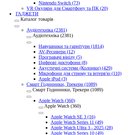
Nintendo Switch (73)
VR Окуляри для Смартфону та ПК (20)
ГАДЖЕТИ
Каталог товарів
Аудіотехніка (2381)
Аудіотехніка (2381)
Навушники та гарнітури (1814)
AV-Ресивери (12)
Програвачі вінілу (5)
Цифрові диктофони (8)
Акустичні системи (Колонки) (429)
Мікрофони для стриму та інтерв'ю (110)
Apple iPod (3)
Смарт Годинники, Трекери (1089)
Смарт Годинники, Трекери (1089)
Apple Watch (360)
Apple Watch (360)
Apple Watch SE 3 (16)
Apple Watch Series 11 (49)
Apple Watch Ultra 3 - 2025 (28)
Apple Watch Series 10 (49)