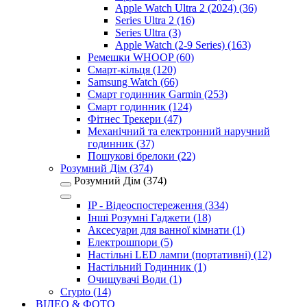
Apple Watch Ultra 2 (2024) (36)
Series Ultra 2 (16)
Series Ultra (3)
Apple Watch (2-9 Series) (163)
Ремешки WHOOP (60)
Смарт-кільця (120)
Samsung Watch (66)
Смарт годинник Garmin (253)
Смарт годинник (124)
Фітнес Трекери (47)
Механічний та електронний наручний
годинник (37)
Пошукові брелоки (22)
Розумний Дім (374)
Розумний Дім (374)
IP - Відеоспостереження (334)
Інші Розумні Гаджети (18)
Аксесуари для ванної кімнати (1)
Електрошпори (5)
Настільні LED лампи (портативні) (12)
Настільний Годинник (1)
Очищувачі Води (1)
Crypto (14)
ВІДЕО & ФОТО