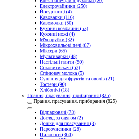
Електропечі, мінідуховки (20)
Електрочайники (250)
Йогуртниці (4)
Кавоварки (116)
Кавомолки (50)
Кухонні комбайни (53)
Кухонні ножі (4)
М'ясорубки (32)
Мікрохвильові печі (87)
Міксери (65)
Мультиварки (48)
Настільні плити (50)
Соковитискачі (52)
Спінювач молока (5)
Сушіння для фруктів та овочів (21)
Тостери (90)
Хлібопічі (18)
Прання, прасування, прибирання (825)
Прання, прасування, прибирання (825)
Відпарювачі (78)
Догляд за одягом (2)
Дошки для прасування (3)
Пароочисники (28)
Пилососи (360)