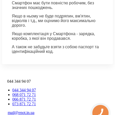
Смартфон має бути повністю робочим, без
значних пошкоджень.
Якщо в ньому не буде подряпин, вм'ятин,
відколів і т.д., ми оцінимо його максимально
дорого.
Якщо комплектація у Смартфона - зарядка,
коробка, з якої він продавався.
А також не забудьте взяти з собою паспорт та
ідентифікаційний код.
044 344 94 07
044 344 94 07
068 071 72 71
066 871 72 71
073 871 72 71
mail@enot.in.ua