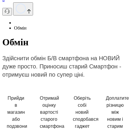
Обмін
Обмін
Здійснити обмін Б/В смартфона на НОВИЙ
дуже просто. Приносиш старий Смартфон -
отримуєш новий по супер ціні.
Прийди
Отримай
Оберіть
Доплатите
в
оцінку
собі
різницю
магазин
вартості
новий
між
або
старого
сподобався
новим і
подзвони
смартфона
гаджет
старим