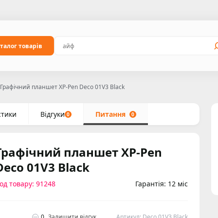
талог товарів
Графічний планшет XP-Pen Deco 01V3 Black
стики
Відгуки
Питання
0
0
Графічний планшет XP-Pen
Deco 01V3 Black
од товару: 91248
Гарантія: 12 міс
0
Залишити відгук
Артикул: Deco 01V3 Black