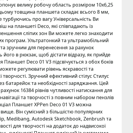
опонує велику робочу область розміром 10х6,25
цьому товщина планшета складає всього 8 мм,
е турбуючись про вагу Універсальність Ви
іш на планшеті Deco, які співпадають із
меншення сліпих зон Ви можете легко знаходити
зних програм. Ультратонкий та ультрамобільний
 та зручним для перенесення за рахунок
його в рюкзак, щоб дістати відразу, як прийде
я Планшет Deco 01 V3 підсвічується з обох боків
можете регулювати рівень яскравості та
 творчості. Зручний ефективний стілус Стилус
ез батарейок та необхідності заряджання. Цей
 рахунок 16384 рівнів чутливості натискання для
 навігації та творчості з повним набором пензлів
енціал Планшет XPPen Deco 01 V3 можна
а вище. Він сумісний з більшістю популярних
Clip, Medibang, Autodesk Sketchbook, Zenbrush та
вості для творчості на додаток до надвисокої