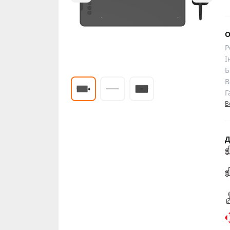
О
Р
І
Б
В
Г
В
Д