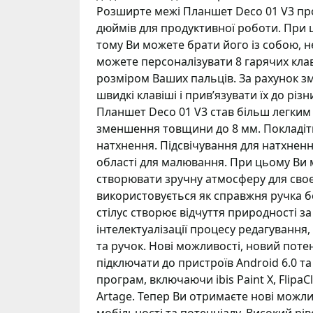
Розширте межі Планшет Deco 01 V3 пр
дюймів для продуктивної роботи. При 
тому Ви можете брати його із собою, н
можете персоналізувати 8 гарячих клав
розміром Ваших пальців. За рахунок з
швидкі клавіші і прив’язувати їх до рі
Планшет Deco 01 V3 став більш легким
зменшення товщини до 8 мм. Покладіть 
натхнення. Підсвічування для натхненн
області для малювання. При цьому Ви 
створювати зручну атмосферу для своєї
використовується як справжня ручка б
стілус створює відчуття природності за
інтелектуалізації процесу редагування,
та ручок. Нові можливості, новий пот
підключати до пристроїв Android 6.0 т
програм, включаючи ibis Paint X, Flipa
Artage. Тепер Ви отримаєте нові можли