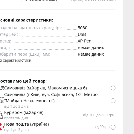
сновні характеристики:
оздільна здатність екрану, lpi:
5080
нтерфейс:
USB
ренд:
XP-Pen
ага, г:
немає даних
абарити пера (ШхВ), мм:
немає даних
сі характеристики
оставимо цей товар:
Самовивіз (м.Харків, Малом'ясницька 6)
Самовивіз (г.Київ, вул. Софіївська, 1/2 Метро
“Майдан Незалежності”)
від 1 до 3 днів
Кур'єром (м.Харків)
від 300 до 600 грн.
протягом дня
Нова пошта (Україна)
від 99грн.
від 1 до 3 днів