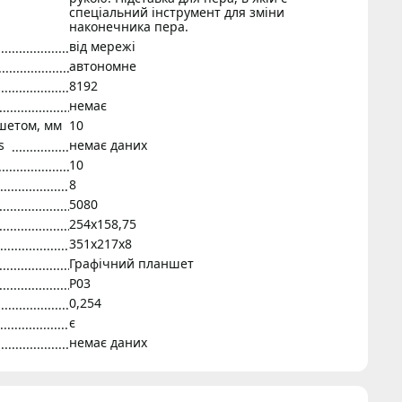
спеціальний інструмент для зміни
наконечника пера.
від мережі
автономне
8192
немає
шетом, мм
10
s
немає даних
10
8
5080
254x158,75
351х217х8
Графічний планшет
P03
0,254
є
немає даних