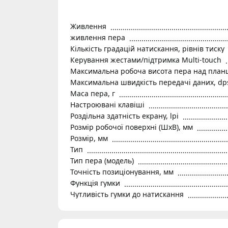
Живлення
живлення пера
Кількість градацій натискання, рівнів тиску
Керування жестами/підтримка Multi-touch
Максимальна робоча висота пера над план
Максимальна швидкість передачі даних, dp
Маса пера, г
Настроювані клавіші
Роздільна здатність екрану, lpi
Розмір робочої поверхні (ШхВ), мм
Розмір, мм
Тип
Тип пера (модель)
Точність позиціонування, мм
Функція гумки
Чутливість гумки до натискання