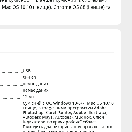
вень сумісності Планшет сумісний із системами
, Mac OS 10.10 (і вище), Chrome OS 88 (і вище) та
USB
XP-Pen
немає даних
немає даних
12 міс
Сумісний з ОС Windows 10/8/7, Mac OS 10.10
і вище; з графічними програмами Adobe
Photoshop, Corel Painter, Adobe Illustrator,
Autodesk Maya, Autodesk Mudbox. Сяючі
індикатори по краях робочої області.
Підходить для використання правою і лівою
рукою. Підставка для пера, в якій є