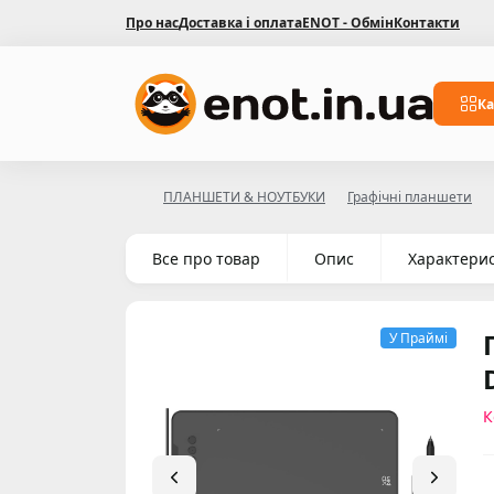
Про нас
Доставка і оплата
ENOT - Обмін
Контакти
Ка
ПЛАНШЕТИ & НОУТБУКИ
Графічні планшети
Все про товар
Опис
Характери
У Праймі
К