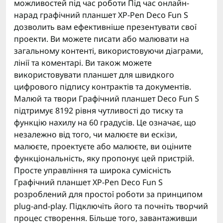
можливостей під час роботи Під час онлайн-
нарад графічний планшет XP-Pen Deco Fun S
дозволить вам ефективніше презентувати свої
проекти. Ви можете писати або малювати на
загальному контенті, використовуючи діаграми,
лінії та коментарі. Ви також можете
використовувати планшет для швидкого
цифрового підпису контрактів та документів.
Малюй та твори Графічний планшет Deco Fun S
підтримує 8192 рівня чутливості до тиску та
функцію нахилу на 60 градусів. Це означає, що
незалежно від того, чи малюєте ви ескізи,
малюєте, проектуєте або малюєте, ви оціните
функціональність, яку пропонує цей пристрій.
Просте управління та широка сумісність
Графічний планшет XP-Pen Deco Fun S
розроблений для простої роботи за принципом
plug-and-play. Підключіть його та почніть творчий
процес створення. Більше того, завантаживши