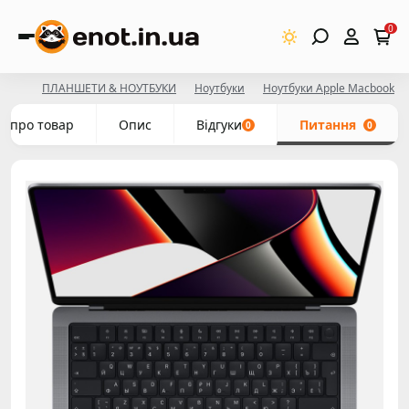
0
ПЛАНШЕТИ & НОУТБУКИ
Ноутбуки
Ноутбуки Apple Macbook
е про товар
Опис
Відгуки
Питання
0
0