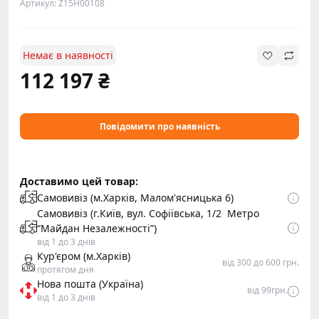
Артикул: Z15H00108
Немає в наявності
112 197 ₴
Повідомити про наявність
Доставимо цей товар:
Самовивіз (м.Харків, Малом'ясницька 6)
Самовивіз (г.Київ, вул. Софіївська, 1/2 Метро
“Майдан Незалежності”)
від 1 до 3 днів
Кур'єром (м.Харків)
від 300 до 600 грн.
протягом дня
Нова пошта (Україна)
від 99грн.
від 1 до 3 днів