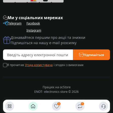
Ми у соціальних мережах
Telegram
Facebook
Instagram
Дізнавайтеся першим про акції та знижки
Підпишіться на нашу e-mail розсилку
Підпишіться
Я прочитав
Угода користувача
і згоден з вимогами
Працює на
ocStore
ENOT- electronics store © 2026
0
0