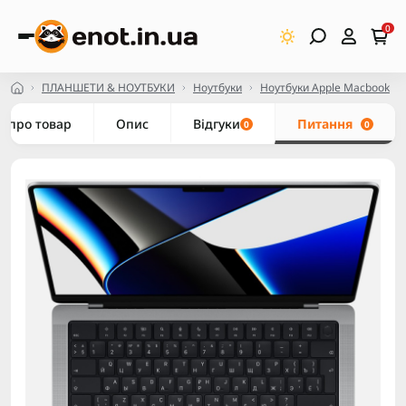
0
ПЛАНШЕТИ & НОУТБУКИ
Ноутбуки
Ноутбуки Apple Macbook
е про товар
Опис
Відгуки
Питання
0
0