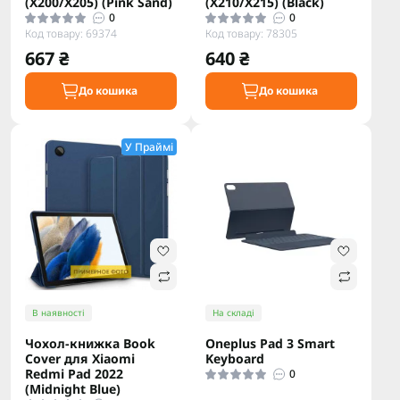
(X200/X205) (Pink Sand)
(X210/X215) (Black)
0
0
Код товару: 69374
Код товару: 78305
667 ₴
640 ₴
До кошика
До кошика
У Праймі
В наявності
На складі
Чохол-книжка Book
Oneplus Pad 3 Smart
Cover для Xiaomi
Keyboard
Redmi Pad 2022
0
(Midnight Blue)