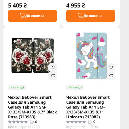
5 405 ₴
4 955 ₴
До кошика
До кошика
На складі
На складі
Чeхол BeCover Smart
Чeхол BeCover Smart
Case для Samsung
Case для Samsung
Galaxy Tab A11 SM-
Galaxy Tab A11 SM-
X133/SM-X135 8.7" Black
X133/SM-X135 8.7"
Rose (713983)
Unicorn (713982)
0
0
Код товару: 117790
Код товару: 117795