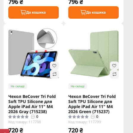
796 ₴
796 ₴
До кошика
До кошика
На складі
На складі
Чeхол BeCover Tri Fold
Чeхол BeCover Tri Fold
Soft TPU Silicone для
Soft TPU Silicone для
Apple iPad Air 11" M4
Apple iPad Air 11" M4
2026 Gray (715238)
2026 Green (715237)
0
0
Код товару: 117798
Код товару: 117799
720 ₴
720 ₴