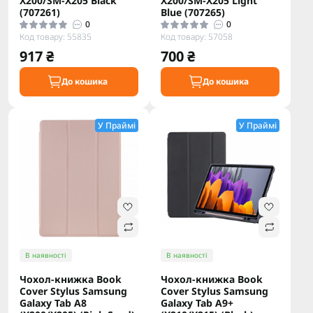
X200/SM-X205 Black
X200/SM-X205 Light
(707261)
Blue (707265)
0
0
Код товару: 55835
Код товару: 57058
917 ₴
700 ₴
До кошика
До кошика
У Праймі
У Праймі
В наявності
В наявності
Чохол-книжка Book
Чохол-книжка Book
Cover Stylus Samsung
Cover Stylus Samsung
Galaxy Tab A8
Galaxy Tab A9+