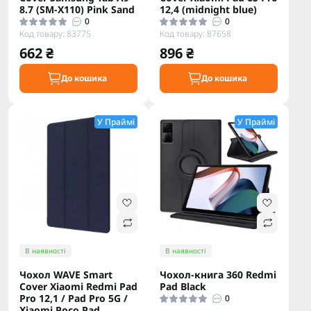
8.7 (SM-X110) Pink Sand
12,4 (midnight blue)
0
0
Код товару: 83775
Код товару: 87658
662 ₴
896 ₴
До кошика
До кошика
У Праймі
У Праймі
В наявності
В наявності
Чохол WAVE Smart
Чохол-книга 360 Redmi
Cover Xiaomi Redmi Pad
Pad Black
Pro 12,1 / Pad Pro 5G /
0
Xiaomi Poco Pad