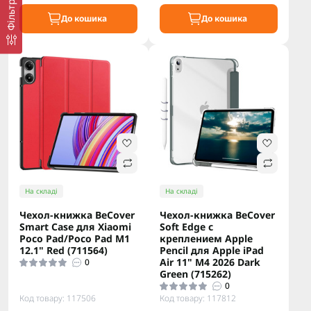
Фільтр
До кошика
До кошика
На складі
На складі
Чeхол-книжка BeCover
Чeхол-книжка BeCover
Smart Case для Xiaomi
Soft Edge с
Poco Pad/Poco Pad M1
креплением Apple
12.1" Red (711564)
Pencil для Apple iPad
Air 11" M4 2026 Dark
0
Green (715262)
0
Код товару: 117506
Код товару: 117812