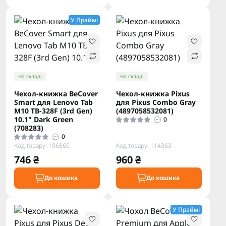
У Праймі
На складі
На складі
Чехол-книжка BeCover
Чехол-книжка Pixus
Smart для Lenovo Tab
для Pixus Combo Gray
M10 TB-328F (3rd Gen)
(4897058532081)
10.1" Dark Green
0
(708283)
0
Код товару: 106860
Код товару: 114363
746 ₴
960 ₴
До кошика
До кошика
У Праймі