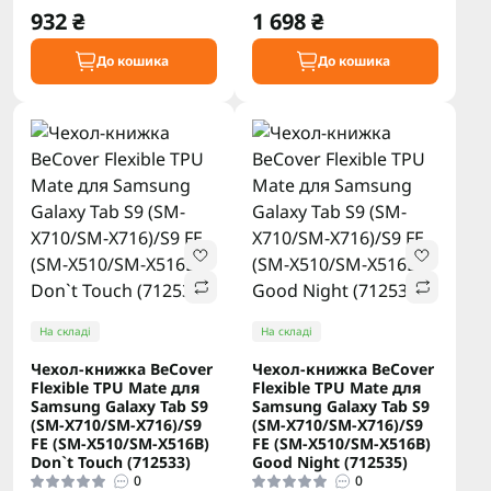
932 ₴
1 698 ₴
До кошика
До кошика
На складі
На складі
Чехол-книжка BeCover
Чехол-книжка BeCover
Flexible TPU Mate для
Flexible TPU Mate для
Samsung Galaxy Tab S9
Samsung Galaxy Tab S9
(SM-X710/SM-X716)/S9
(SM-X710/SM-X716)/S9
FE (SM-X510/SM-X516B)
FE (SM-X510/SM-X516B)
Don`t Touch (712533)
Good Night (712535)
0
0