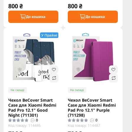
800 ₴
800 ₴
До кошика
До кошика
У Праймі
На складі
На складі
Чeхол BeCover Smart
Чeхол BeCover Smart
Case для Xiaomi Redmi
Case для Xiaomi Redmi
Pad Pro 12.1" Good
Pad Pro 12.1" Purple
Night (711301)
(711298)
0
0
Код товару: 114486
Код товару: 114487