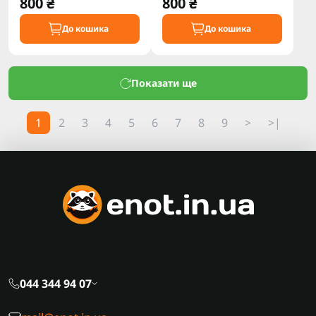
800 ₴
800 ₴
До кошика
До кошика
Показати ще
1
2
3
4
5
6
7
8
9
>
>|
044 344 94 07