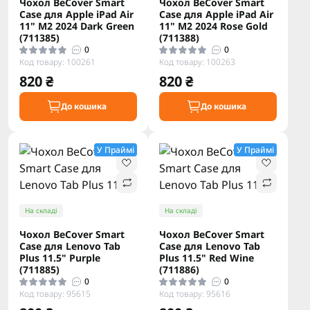
Чохол BeCover Smart
Чохол BeCover Smart
Case для Apple iPad Air
Case для Apple iPad Air
11" M2 2024 Dark Green
11" M2 2024 Rose Gold
(711385)
(711388)
0
0
Код товару: 100261
Код товару: 100263
820 ₴
820 ₴
До кошика
До кошика
У Праймі
У Праймі
На складі
На складі
Чохол BeCover Smart
Чохол BeCover Smart
Case для Lenovo Tab
Case для Lenovo Tab
Plus 11.5" Purple
Plus 11.5" Red Wine
(711885)
(711886)
0
0
Код товару: 95615
Код товару: 95616