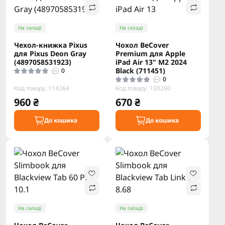
На складі
На складі
Чехол-книжка Pixus
Чохол BeCover
для Pixus Deon Gray
Premium для Apple
(4897058531923)
iPad Air 13" M2 2024
Black (711451)
0
0
Код товару: 114364
Код товару: 100260
960 ₴
670 ₴
До кошика
До кошика
На складі
На складі