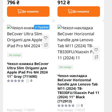
796 ₴
912 ₴
До кошика
До кошика
У Праймі
На складі
Чeхол-книжка BeCover
На складі
Ultra Slim Origami для
Apple iPad Pro M4 2024
Чeхол-накладка
11" Gray (711690)
BeCover Horizontal
0
handle для Lenovo Tab
M11 (2024) TB-
TB330FU/Xiaoxin Pad 11
(2024) 11" Black
(712913)
0
Код товару: 114609
Код товару: 118223