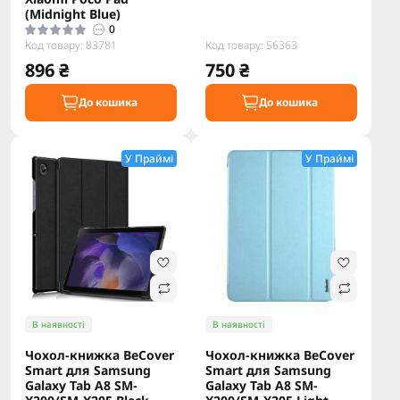
(Midnight Blue)
0
Код товару: 83781
Код товару: 56363
896 ₴
750 ₴
До кошика
До кошика
У Праймі
У Праймі
В наявності
В наявності
Чохол-книжка BeCover
Чохол-книжка BeCover
Smart для Samsung
Smart для Samsung
Galaxy Tab A8 SM-
Galaxy Tab A8 SM-