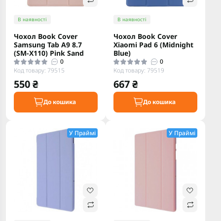
В наявності
В наявності
Чохол Book Cover
Чохол Book Cover
Samsung Tab A9 8.7
Xiaomi Pad 6 (Midnight
(SM-X110) Pink Sand
Blue)
0
0
Код товару: 79515
Код товару: 79519
550 ₴
667 ₴
До кошика
До кошика
У Праймі
У Праймі