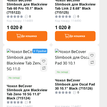
Чохол BeCover
Чохол BeCover
Slimbook для Blackview
Slimbook для Blackview
Tab 60 Pro 10.1" Black
Tab Link 2 8.68" Black
(715122)
(715125)
0
0
Код товару: 114489
Код товару: 114490
1 020 ₴
1 020 ₴
До кошика
До кошика
У Праймі
На складі
На складі
Чохол BeCover
Slimbook для Oscal Pad
Чохол BeCover
30 10.1" Black (715126)
Slimbook для Blackview
0
Tab Zeno 10 5G 11.0"
Black (715124)
0
Код товару: 114491
Код товару: 114492