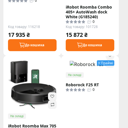
0
iRobot Roomba Combo
405+ AutoWash dock
White (G185240)
0
Код товару: 116218
Код товару: 101728
17 935 ₴
15 872 ₴
До кошика
До кошика
У Праймі
На складі
Roborock F25 RT
0
На складі
iRobot Roomba Max 705