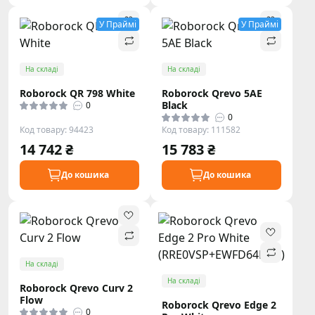
У Праймі
У Праймі
На складі
На складі
Roborock QR 798 White
Roborock Qrevo 5AE
Black
0
0
Код товару: 94423
Код товару: 111582
14 742 ₴
15 783 ₴
До кошика
До кошика
На складі
На складі
Roborock Qrevo Curv 2
Flow
Roborock Qrevo Edge 2
0