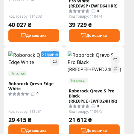
Pro White
(RRE0VSP+EWFD64HRR)
0
Код товару: 114803
Код товару: 118474
40 027 ₴
39 729 ₴
До кошика
До кошика
У Праймі
На складі
На складі
Roborock Qrevo Edge
White
Roborock Qrevo S Pro
0
Black
(RRE0PEE+EWFD24HRR)
0
Код товару: 111581
Код товару: 118475
29 415 ₴
21 612 ₴
До кошика
До кошика