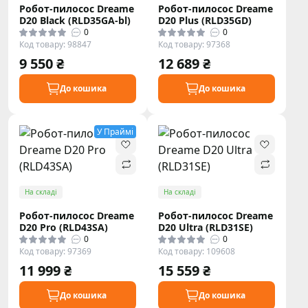
Робот-пилосос Dreame
Робот-пилосос Dreame
D20 Black (RLD35GA-bl)
D20 Plus (RLD35GD)
0
0
Код товару: 98847
Код товару: 97368
9 550 ₴
12 689 ₴
До кошика
До кошика
У Праймі
На складі
На складі
Робот-пилосос Dreame
Робот-пилосос Dreame
D20 Pro (RLD43SA)
D20 Ultra (RLD31SE)
0
0
Код товару: 97369
Код товару: 109608
11 999 ₴
15 559 ₴
До кошика
До кошика