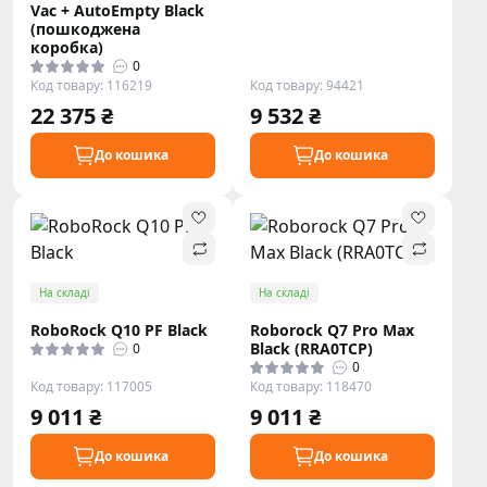
Vac + AutoEmpty Black
(пошкоджена
коробка)
0
Код товару: 116219
Код товару: 94421
22 375 ₴
9 532 ₴
До кошика
До кошика
На складі
На складі
RoboRock Q10 PF Black
Roborock Q7 Pro Max
Black (RRA0TCP)
0
0
Код товару: 117005
Код товару: 118470
9 011 ₴
9 011 ₴
До кошика
До кошика