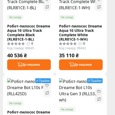
На складі
На складі
Робот-пилосос Dreame
Робот-пилосос Dreame
Aqua 10 Ultra Track
Aqua 10 Ultra Track
Complete Black
Complete White
(RLR81CE-1-BL)
(RLR81CE-1-WH)
0
0
Код товару: 98845
Код товару: 98492
40 536 ₴
35 110 ₴
До кошика
До кошика
У Праймі
У Праймі
На складі
На складі
Робот-пилосос Dreame