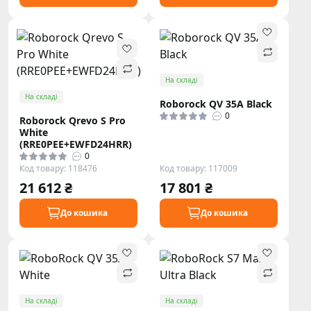
На складі
На складі
Roborock QV 35A Black
0
Roborock Qrevo S Pro
White
(RRE0PEE+EWFD24HRR)
0
Код товару: 118476
Код товару: 117009
21 612 ₴
17 801 ₴
До кошика
До кошика
На складі
На складі