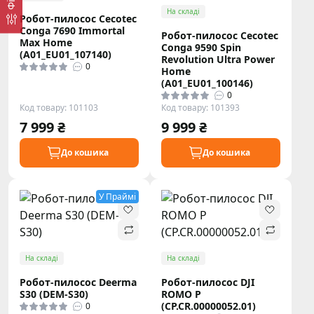
На складі
Робот-пилосос Cecotec
Conga 7690 Immortal
Робот-пилосос Cecotec
Max Home
Conga 9590 Spin
(A01_EU01_107140)
Revolution Ultra Power
0
Home
(A01_EU01_100146)
0
Код товару: 101103
Код товару: 101393
7 999 ₴
9 999 ₴
До кошика
До кошика
У Праймі
На складі
На складі
Робот-пилосос Deerma
Робот-пилосос DJI
S30 (DEM-S30)
ROMO P
(CP.CR.00000052.01)
0