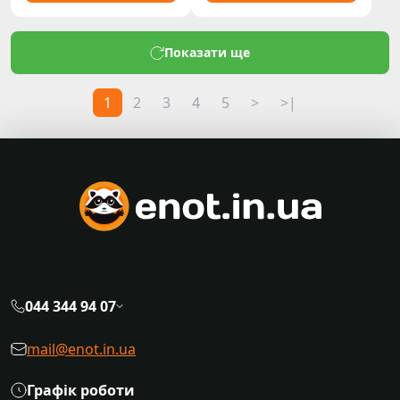
Показати ще
1
2
3
4
5
>
>|
044 344 94 07
mail@enot.in.ua
Графік роботи