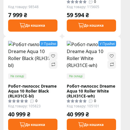
0
Код товару: 98548
Код товару: 115605
7 999 ₴
59 594 ₴
До кошика
До кошика
У Праймі
У Праймі
На складі
На складі
Робот-пилосос Dreame
Робот-пилосос Dreame
Aqua 10 Roller Black
Aqua 10 Roller White
(RLH31CE-bl)
(RLH31CE-wh)
0
0
Код товару: 105823
Код товару: 105101
40 999 ₴
40 999 ₴
До кошика
До кошика