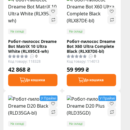
На складі
На складі
Робот-пилосос Dreame
Робот-пилосос Dreame
Bot MatriX 10 Ultra
Bot X60 Ultra Complete
White (RLX95CE-wh)
Black (RLX87DE-bl)
0
0
Код товару: 118328
Код товару: 114013
42 868 ₴
59 999 ₴
До кошика
До кошика
У Праймі
У Праймі
На складі
На складі