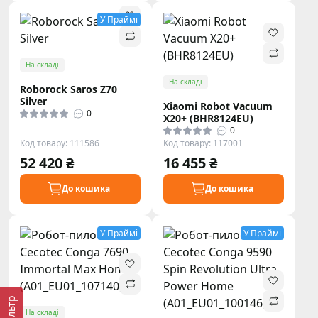
У Праймі
На складі
На складі
Roborock Saros Z70
Silver
Xiaomi Robot Vacuum
0
X20+ (BHR8124EU)
0
Код товару: 111586
Код товару: 117001
52 420 ₴
16 455 ₴
До кошика
До кошика
У Праймі
У Праймі
Фільтр
На складі