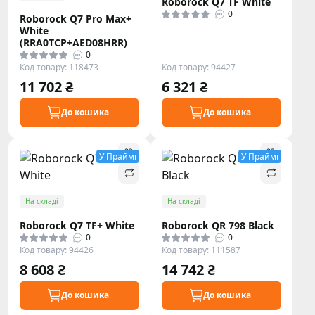
Roborock Q7 TF White
0
Roborock Q7 Pro Max+
White
(RRA0TCP+AED08HRR)
0
Код товару: 118473
Код товару: 94427
11 702 ₴
6 321 ₴
До кошика
До кошика
У Праймі
У Праймі
На складі
На складі
Roborock Q7 TF+ White
Roborock QR 798 Black
0
0
Код товару: 94426
Код товару: 111587
8 608 ₴
14 742 ₴
До кошика
До кошика