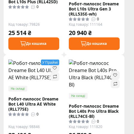
Bot L10s Plus (RLL42SD)
Робот-пилосос Dreame
0
Bot L10s Ultra Gen 3
(RLL53SE-wh)
0
Код товару: 79826
Код товару: 111164
25 514 ₴
20 940 ₴
До кошика
До кошика
У Праймі
На складі
На складі
Робот-пилосос Dreame
Bot L40 Ultra AE White
Робот-пилосос Dreame
(RLL77SE)
Bot L40s Pro Ultra Black
0
(RLL74CE-Bl)
0
Код товару: 98846
Код товару: 111820