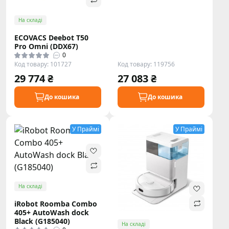
На складі
ECOVACS Deebot T50
Pro Omni (DDX67)
0
Код товару: 101727
Код товару: 119756
29 774 ₴
27 083 ₴
До кошика
До кошика
У Праймі
У Праймі
На складі
iRobot Roomba Combo
405+ AutoWash dock
Black (G185040)
На складі