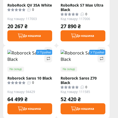
RoboRock QV 35A White
RoboRock S7 Max Ultra
Black
0
0
Код товару: 117003
Код товару: 117006
20 267 ₴
27 890 ₴
До кошика
До кошика
У Праймі
У Праймі
На складі
На складі
Roborock Saros 10 Black
Roborock Saros Z70
Black
0
0
Код товару: 94429
Код товару: 111585
64 499 ₴
52 420 ₴
До кошика
До кошика