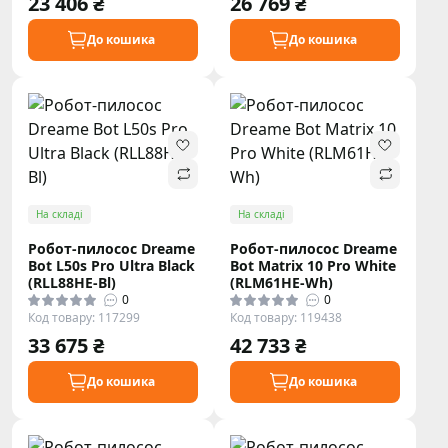
23 406 ₴
26 769 ₴
До кошика
До кошика
На складі
На складі
Робот-пилосос Dreame
Робот-пилосос Dreame
Bot L50s Pro Ultra Black
Bot Matrix 10 Pro White
(RLL88HE-Bl)
(RLM61HE-Wh)
0
0
Код товару: 117299
Код товару: 119438
33 675 ₴
42 733 ₴
До кошика
До кошика