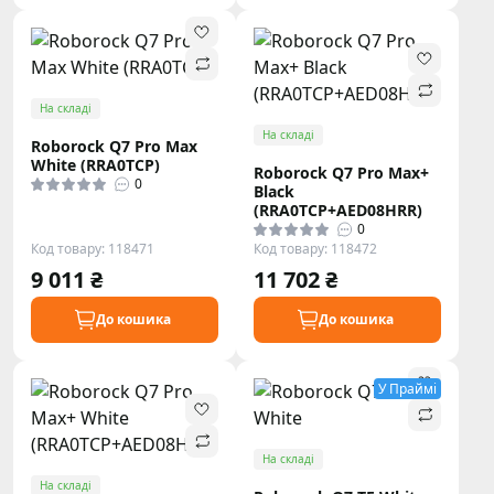
На складі
На складі
Roborock Q7 Pro Max
White (RRA0TCP)
Roborock Q7 Pro Max+
0
Black
(RRA0TCP+AED08HRR)
0
Код товару: 118471
Код товару: 118472
9 011 ₴
11 702 ₴
До кошика
До кошика
У Праймі
На складі
На складі