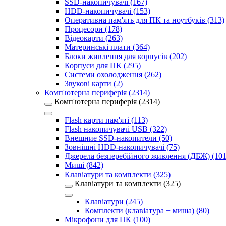
SSD-накопичувачі (167)
HDD-накопичувачі (153)
Оперативна пам'ять для ПК та ноутбуків (313)
Процесори (178)
Відеокарти (263)
Материнські плати (364)
Блоки живлення для корпусів (202)
Корпуси для ПК (295)
Системи охолодження (262)
Звукові карти (2)
Комп'ютерна периферія (2314)
Комп'ютерна периферія (2314)
Flash карти пам'яті (113)
Flash накопичувачі USB (322)
Внешние SSD-накопители (50)
Зовнішні HDD-накопичувачі (75)
Джерела безперебійного живлення (ДБЖ) (101
Миші (842)
Клавіатури та комплекти (325)
Клавіатури та комплекти (325)
Клавіатури (245)
Комплекти (клавіатура + миша) (80)
Мікрофони для ПК (100)