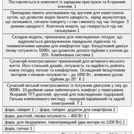
Поставляється в комплекті із зарядним пристроєм та 6-гранним
ключем.
1
Приладова панель розташована під зручним для користувача
кутом, що дозволяє водію бачити швидкість, заряд акумулятора,
що залишився, сигнали повороту і стан самокату під час поїздки. 3
режими швидкості. Кінетична енергія, що генерується під час
гальмуванн
1
Складна модель, призначена для повсякденних поїздок, що
відрізняється двопружинною передньою підвіскою та
пневматичними шинами для комфортної їзди. Безщітковий двигун
пікову потужність 500Вт, що дозволяє долати підйоми з ухилом до
15%. Комбінована система
1
Сучасний електросамокат призначений для активного міського
життя. Його стильний дизайн, потужність та надійність роблять
кожну поїздку легкою та комфортною. Оснащений безщітковим
мотором з піковою потужністю – до 1000 Вт., впевнено долає
підйоми до 20°. К
1
Сучасний міський електросамокат із потужним двигуном у піку до
800Вт. 10-дюймові шини забезпечують комфорт у пересуванні.
Яскравий TFT-дисплей, зручний для повсякденних подорожей.
Гальма комбінованого вигляду - передній барабанний та задній
електронний. T
1
фара, габарит
1
фара, габарит, додаток для смартфона
1
фара, дисплей, пікова потужність – 450 Вт
1
фара, для бездоріжжя, повнопривідний (два мотори по 1200 Вт)
1
фара, сигнал
1