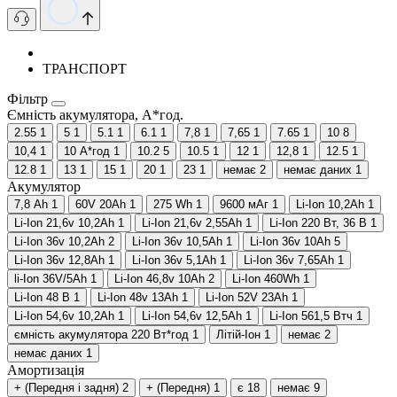
ТРАНСПОРТ
Фільтр
Ємність акумулятора, А*год.
2.55
1
5
1
5.1
1
6.1
1
7,8
1
7,65
1
7.65
1
10
8
10,4
1
10 А*год
1
10.2
5
10.5
1
12
1
12,8
1
12.5
1
12.8
1
13
1
15
1
20
1
23
1
немає
2
немає даних
1
Акумулятор
7,8 Ah
1
60V 20Ah
1
275 Wh
1
9600 мАг
1
Li-Ion 10,2Ah
1
Li-Ion 21,6v 10,2Ah
1
Li-Ion 21,6v 2,55Ah
1
Li-Ion 220 Вт, 36 В
1
Li-Ion 36v 10,2Ah
2
Li-Ion 36v 10,5Ah
1
Li-Ion 36v 10Ah
5
Li-Ion 36v 12,8Ah
1
Li-Ion 36v 5,1Ah
1
Li-Ion 36v 7,65Ah
1
li-Ion 36V/5Ah
1
Li-Ion 46,8v 10Ah
2
Li-Ion 460Wh
1
Li-Ion 48 В
1
Li-Ion 48v 13Ah
1
Li-Ion 52V 23Ah
1
Li-Ion 54,6v 10,2Ah
1
Li-Ion 54,6v 12,5Ah
1
Li-Ion 561,5 Втч
1
ємність акумулятора 220 Вт*год
1
Літій-Іон
1
немає
2
немає даних
1
Амортизація
+ (Передня і задня)
2
+ (Передня)
1
є
18
немає
9