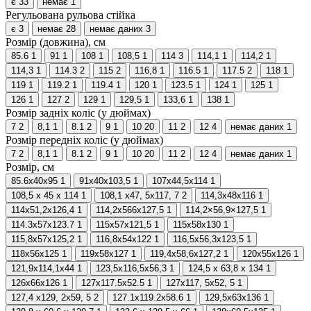
є
33
немає
1
Регульована рульова стійка
є
3
немає
28
немає даних
3
Розмір (довжина), см
85.6
1
91
1
108
1
108,5
1
114
3
114,1
1
114,2
1
114,3
1
114.3
2
115
2
116,8
1
116.5
1
117.5
2
118
1
119
1
119.2
1
119.4
1
120
1
123.5
1
124
1
125
1
126
1
127
2
129
1
129,5
1
133,6
1
138
1
Розмір задніх коліс (у дюймах)
7
2
8,1
1
8.1
2
9
1
10
20
11
2
12
4
немає даних
1
Розмір передніх коліс (у дюймах)
7
2
8,1
1
8.1
2
9
1
10
20
11
2
12
4
немає даних
1
Розмір, см
85.6х40х95
1
91x40x103,5
1
107x44,5x114
1
108,5 х 45 х 114
1
108,1 х47, 5х117, 7
2
114,3x48x116
1
114x51,2x126,4
1
114,2х566х127,5
1
114,2×56,9×127,5
1
114.3х57х123.7
1
115x57x121,5
1
115х58х130
1
115,8x57x125,2
1
116,8x54x122
1
116,5х56,3х123,5
1
118х56х125
1
119х58х127
1
119,4x58,6x127,2
1
120х55х126
1
121,9x114,1x44
1
123,5х116,5х56,3
1
124,5 x 63,8 x 134
1
126х66х126
1
127x117.5x52.5
1
127х117, 5х52, 5
1
127,4 х129, 2х59, 5
2
127.1x119.2x58.6
1
129,5x63x136
1