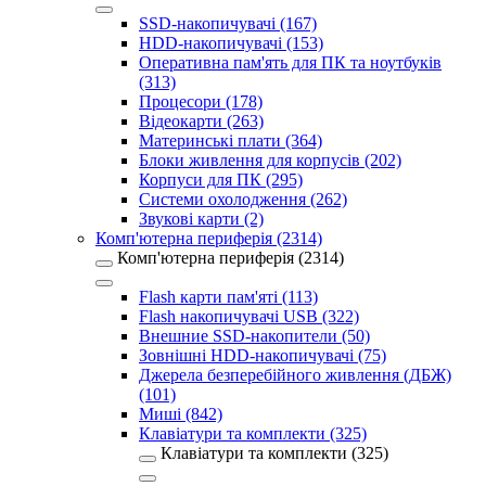
SSD-накопичувачі (167)
HDD-накопичувачі (153)
Оперативна пам'ять для ПК та ноутбуків
(313)
Процесори (178)
Відеокарти (263)
Материнські плати (364)
Блоки живлення для корпусів (202)
Корпуси для ПК (295)
Системи охолодження (262)
Звукові карти (2)
Комп'ютерна периферія (2314)
Комп'ютерна периферія (2314)
Flash карти пам'яті (113)
Flash накопичувачі USB (322)
Внешние SSD-накопители (50)
Зовнішні HDD-накопичувачі (75)
Джерела безперебійного живлення (ДБЖ)
(101)
Миші (842)
Клавіатури та комплекти (325)
Клавіатури та комплекти (325)