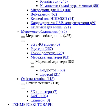
Клавіатури (245)
Комплекти (клавіатура + миша) (80)
Мікрофони для ПК (100)
Веб-камери (62)
Кишені для HDD/SSD (14)
Кардридери та USB-концентратори (89)
Килимки для миші (221)
Мережеве обладнання (485)
Мережеве обладнання (485)
3G / 4G-модем (6)
Роутери (267)
Точки доступу (129)
Мережеві адаптери (83)
Мережеві адаптери (83)
Бездротові (60)
Дротові (21)
Офісна техніка (118)
Офісна техніка (118)
3D принтери (7)
БФП (108)
Сканери (3)
ГЕЙМЕРСЬКІ ТОВАРИ