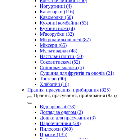
Електрочайники (250)
Йогуртниці (4)
Кавоварки (116)
Кавомолки (50)
Кухонні комбайни (53)
Кухонні ножі (4)
М'ясорубки (32)
Мікрохвильові печі (87)
Міксери (65)
Мультиварки (48)
Настільні плити (50)
Соковитискачі (52)
Спінювач молока (5)
Сушіння для фруктів та овочів (21)
Тостери (90)
Хлібопічі (18)
Прання, прасування, прибирання (825)
Прання, прасування, прибирання (825)
Відпарювачі (78)
Догляд за одягом (2)
Дошки для прасування (3)
Пароочисники (28)
Пилососи (360)
Праски (135)