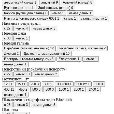
алюмінієвий сплав
1
алюміній
9
Алюміній (сплав)
8
Вуглецева сталь
1
Залізо/сталь (сплав)
9
Карбон (вуглецева сталь)
1
немає
1
немає даних
1
Рама з алюмінієвого сплаву 6061
1
сталь
1
сталь, пластик
1
Наявність рекуперації
є
27
немає
4
немає даних
3
Передня фара
є
33
немає
1
Передні гальма
Барабанні гальма (механічні)
12
Барабанні гальма, механічні
2
Дискові
2
Дискові гальма (механічні)
10
Електричні гальма (двигуном)
5
Електронне
1
немає
1
немає даних
1
Поворотники (покажчики повороту)
є
22
немає
10
немає даних
2
Потужність, Вт
120
1
150
1
250
3
300
1
300/600
1
300 Вт
1
350
3
400
11
450
2
500
3
800
3
1600
1
2000
1
2400
1
немає даних
1
Підключення смартфона через Bluetooth
є
28
немає
3
немає даних
3
Підніжка