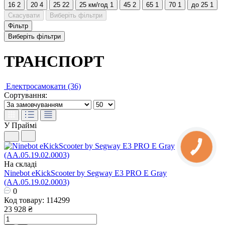
16
2
20
4
25
22
25 км/год
1
45
2
65
1
70
1
до 25
1
Скасувати
Виберіть фільтри
Фільтр
Виберіть фільтри
ТРАНСПОРТ
Електросамокати (36)
Сортування:
У Праймі
На складі
Ninebot eKickScooter by Segway E3 PRO E Gray
(AA.05.19.02.0003)
0
Код товару: 114299
23 928 ₴