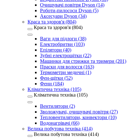
Очищувачі повітря Dyson (14)
Роботи-пилососи Dyson (5)
Аксесуари Dyson (34)
Краса та здоров'я (804)
Краса та здоров'я (804)
Ваги для підлоги (38)
Електробритви (103)
Епілятори (40)
Зубні електрощітки (22)
Машинки для стрижки та тримери (201)
Праски для волосся (163)
Термометри медичні (1)
Фен-щітки (52)
Фени (184)
Кліматична техніка (105)
Кліматична техніка (105)
Вентилятори (2)
Зволожувачі, очищувачі повітря (27)
Тепловентилятори, конвектори (10)
Водонагрівачі (66)
Велика побутова техніка (414)
Велика побутова техніка (414)