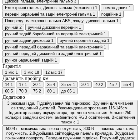
Дискові гальма, електричне гальмо
3
Електричні гальма, Дискові гальма (механічні)
1
немає даних
1
передні барабанні та задні електронні гальма
1
подвійне
1
Попереду: електронні гальма ABS; ззаду: дискові гальма
1
ручний
2
ручний дисковий передній
1
ручний задній барабанний та передній електричний
1
ручний задній дисковий
1
ручний передній і задній
1
ручний передній барабанний та задній електричний
1
ручний передній дисковий та задній електричний
1
ручної барабанний задній
1
Гарантія
1 міс
1
3 міс
18
12 міс
17
Дальність пробігу, км
14
1
17
1
20
1
25
4
25 км
1
30
1
40
2
45
7
55
4
60
5
70
3
75
2
80
1
до 65
1
Додатково
3 режими їзди. Підсвічування під підніжкою. Зручний для читання
світлодіодний дисплей. Рекомендоване зростання 115-145см.
Індикатор заряду акумулятора, що легко читається. Більше 250
кольорів завдяки системі амбіентного RGB освітлення. Висвітлення
також с
1
500Вт - максимальна пікова потужність; 300 Вт – номінальна стала
потужність. 2,8-дюймова світлодіодна панель приладів. Вбудовані
покажчики повороту. Передня пружинна підвіска. Розумний додаток