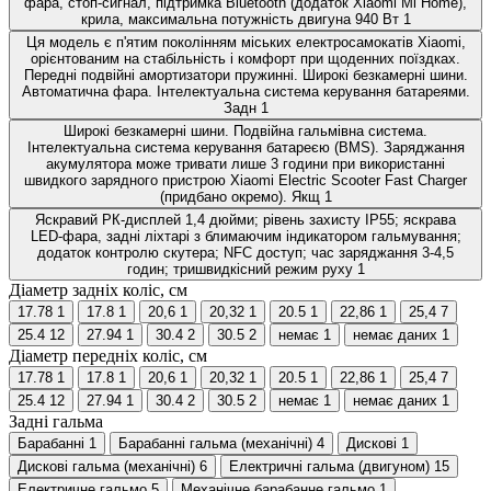
фара, стоп-сигнал, підтримка Bluetooth (додаток Xiaomi Mi Home),
крила, максимальна потужність двигуна 940 Вт
1
Ця модель є п'ятим поколінням міських електросамокатів Xiaomi,
орієнтованим на стабільність і комфорт при щоденних поїздках.
Передні подвійні амортизатори пружинні. Широкі безкамерні шини.
Автоматична фара. Інтелектуальна система керування батареями.
Задн
1
Широкі безкамерні шини. Подвійна гальмівна система.
Інтелектуальна система керування батареєю (BMS). Заряджання
акумулятора може тривати лише 3 години при використанні
швидкого зарядного пристрою Xiaomi Electric Scooter Fast Charger
(придбано окремо). Якщ
1
Яскравий РК-дисплей 1,4 дюйми; рівень захисту IP55; яскрава
LED-фара, задні ліхтарі з блимаючим індикатором гальмування;
додаток контролю скутера; NFC доступ; час заряджання 3-4,5
годин; тришвидкісний режим руху
1
Діаметр задніх коліс, см
17.78
1
17.8
1
20,6
1
20,32
1
20.5
1
22,86
1
25,4
7
25.4
12
27.94
1
30.4
2
30.5
2
немає
1
немає даних
1
Діаметр передніх коліс, см
17.78
1
17.8
1
20,6
1
20,32
1
20.5
1
22,86
1
25,4
7
25.4
12
27.94
1
30.4
2
30.5
2
немає
1
немає даних
1
Задні гальма
Барабанні
1
Барабанні гальма (механічні)
4
Дискові
1
Дискові гальма (механічні)
6
Електричні гальма (двигуном)
15
Електричне гальмо
5
Механічне барабанне гальмо
1