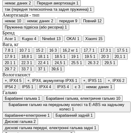
немає даних
2
Передня амортизація
1
так (передня телескопічна та задня пружинна)
1
Амортизація - тип
немає
10
немає даних
2
передня
9
Повний
12
Пружинна підвіска (або ресорна)
1
Бренд
Acer
1
Kugoo
4
Ninebot
13
OKAI
1
Xiaomi
15
Вага, кг
7.8
1
10.7
1
15
2
16
3
16,2 кг
1
17,7
1
17.3
1
17.5
1
17.9
1
18,8
1
18.1
1
18.5
1
19
1
19.5
1
20
3
20,1
1
20.1
1
22.3
1
22.4
1
24,5
1
25.5
1
26.3
2
29,5
1
29.7
2
33.7
1
37
1
39,6
1
Вологозахист
+, IPX4
5
+, IPX4, акумулятор IPX6
1
+, IPX5
11
+, IPX6
2
IP54
2
IP55
1
IPX4
4
IPX5
4
є
3
немає даних
1
Гальмо
Барабанні гальма
1
Барабанні гальма, електричне гальмо
10
Барабанне гальмо на передньому колесі та E-ABS на задньому
колесі
1
барабанне+електронне
1
Барабанний задній
1
Дискові гальма
2
дискові гальма передні, електронні гальма задні
1