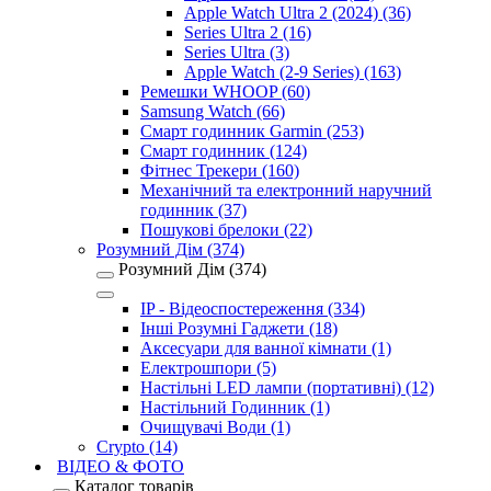
Apple Watch Ultra 2 (2024) (36)
Series Ultra 2 (16)
Series Ultra (3)
Apple Watch (2-9 Series) (163)
Ремешки WHOOP (60)
Samsung Watch (66)
Смарт годинник Garmin (253)
Смарт годинник (124)
Фітнес Трекери (160)
Механічний та електронний наручний
годинник (37)
Пошукові брелоки (22)
Розумний Дім (374)
Розумний Дім (374)
IP - Відеоспостереження (334)
Інші Розумні Гаджети (18)
Аксесуари для ванної кімнати (1)
Електрошпори (5)
Настільні LED лампи (портативні) (12)
Настільний Годинник (1)
Очищувачі Води (1)
Crypto (14)
ВІДЕО & ФОТО
Каталог товарів