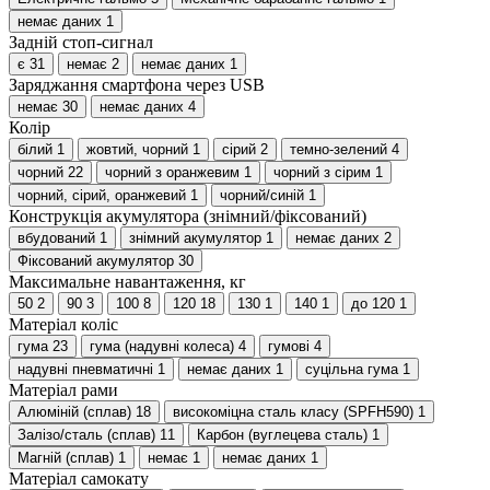
немає даних
1
Задній стоп-сигнал
є
31
немає
2
немає даних
1
Заряджання смартфона через USB
немає
30
немає даних
4
Колір
білий
1
жовтий, чорний
1
сірий
2
темно-зелений
4
чорний
22
чорний з оранжевим
1
чорний з сірим
1
чорний, сірий, оранжевий
1
чорний/синій
1
Конструкція акумулятора (знімний/фіксований)
вбудований
1
знімний акумулятор
1
немає даних
2
Фіксований акумулятор
30
Максимальне навантаження, кг
50
2
90
3
100
8
120
18
130
1
140
1
до 120
1
Матеріал коліс
гума
23
гума (надувні колеса)
4
гумові
4
надувні пневматичні
1
немає даних
1
суцільна гума
1
Матеріал рами
Алюміній (сплав)
18
високоміцна сталь класу (SPFH590)
1
Залізо/сталь (сплав)
11
Карбон (вуглецева сталь)
1
Магній (сплав)
1
немає
1
немає даних
1
Матеріал самокату