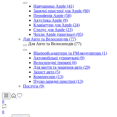
Навушники Apple (41)
Зарядні пристрої для Apple (90)
Периферія Apple (58)
Акустика Apple (9)
Клавіатури для Apple (24)
Стилус для Apple (23)
Чохли Apple (оригінал) (95)
Для Авто та Велосипедів (77)
Для Авто та Велосипедів (77)
Bluetooth-адаптери та FM-модулятори (1)
Автомобільні утримувачі (9)
Велосипедні тримачі (6)
Для миття та чищення авто (29)
Захист авто (5)
Компресори (13)
Пуско-зарядні пристрої (13)
Послуги (9)
0
0