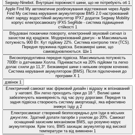
Segway-Ninebot. Внутрішні порожнисті шини, що не потребують об
1
Apple Find My автоматичне розблокування відстеження через Apple
Find My система керування акумулятором BMS 2.0 настроюваний
ліміт заряду водостійкий акумулятор IPX7 додаток Segway Mobility
корпус електросамокату IPX5 SegRide - система підвищення
стійкості
1
Вбудовані покажчики повороту, електронний звуковий сигнал із
захистом від крадіжок. Модернізований двигун - м Максимальна
потужність 900 Вт. Кут підйому 22%. Система контролю тяги (TCS).
Передня пружинна підвіска. Безкамерні шини, що
самовідновлюються. Ши
1
Високопродуктивна передня підвіска. Максимальна потужність
700Вт із датчиками Холла. Піднімається на 20% підйоми та легко
долає схили до 11,3°. Безкамерні шини з низьким опором коченню.
Система керування акумулятором (BMS). Після підключення до
програми X
1
дзвінок
1
Електричний самокат має фірмовий дизайн і відразу ж впізнаваний
у натовпі. Він легко проходить гірки до 18 °. Великі шини
забезпечують маневреність під час руху дорогами. Передня та
задня підвіска створюють систему амортизації, яка ефективно
знижує їзду д
2
Електросамокат створений безпосередньо для їзди в міських
джунглях. Здатний долати пагорби з ухилом до 20%. Самокат
оснащений захисним механізмом BMS, що розумно керує
акумулятором. Крім того, BMS захищає акумулятор від високої
температури та від вимкненн
1