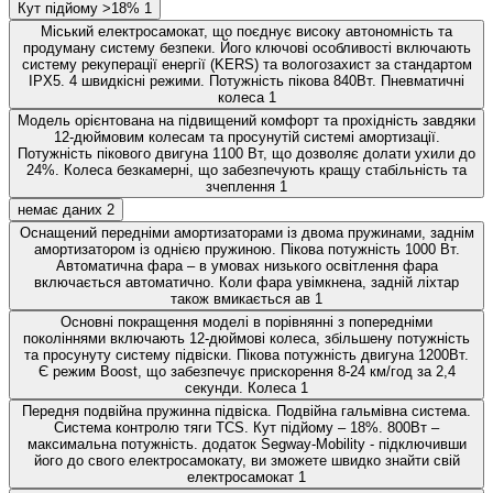
Кут підйому >18%
1
Міський електросамокат, що поєднує високу автономність та
продуману систему безпеки. Його ключові особливості включають
систему рекуперації енергії (KERS) та вологозахист за стандартом
IPX5. 4 швидкісні режими. Потужність пікова 840Вт. Пневматичні
колеса
1
Модель орієнтована на підвищений комфорт та прохідність завдяки
12-дюймовим колесам та просунутій системі амортизації.
Потужність пікового двигуна 1100 Вт, що дозволяє долати ухили до
24%. Колеса безкамерні, що забезпечують кращу стабільність та
зчеплення
1
немає даних
2
Оснащений передніми амортизаторами із двома пружинами, заднім
амортизатором із однією пружиною. Пікова потужність 1000 Вт.
Автоматична фара – в умовах низького освітлення фара
включається автоматично. Коли фара увімкнена, задній ліхтар
також вмикається ав
1
Основні покращення моделі в порівнянні з попередніми
поколіннями включають 12-дюймові колеса, збільшену потужність
та просунуту систему підвіски. Пікова потужність двигуна 1200Вт.
Є режим Boost, що забезпечує прискорення 8-24 км/год за 2,4
секунди. Колеса
1
Передня подвійна пружинна підвіска. Подвійна гальмівна система.
Система контролю тяги TCS. Кут підйому – 18%. 800Вт –
максимальна потужність. додаток Segway-Mobility - підключивши
його до свого електросамокату, ви зможете швидко знайти свій
електросамокат
1