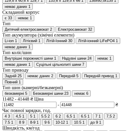
129,8 x 60,6 x 129,7
1
133,6 х 129,5 х 66
1
138х60,5х135
1
немає даних
1
Складаний корпус
є
33
немає
1
Тип
Дитячий електросамокат
2
Електросамокат
32
Тип акумулятора (хімічні елементи)
Li-ion
1
Літієвий
1
Літій-Іонний
30
Літій-іонний LiFePO4
1
немає даних
1
Тип коліс/шин
Внутрішні порожнисті шини
1
Надувні шини
24
немає
1
немає даних
1
Суцільні цільнолиті шини
7
Тип приводу
Задній
25
немає даних
2
Передній
5
Передній привод
1
Повний
1
Тип шин (камерні/безкамерні)
безкамерні
5
Безкамерні шини
23
немає
6
11482
-
41448
₴
Ціна
-
₴
Час повної зарядки, год.
4
3
4,5
1
5
1
5.5
2
6
2
6,5
1
6.5
1
7
1
7,5
2
7.5
1
8
9
8-9
1
9
6
10-12
1
10.5
1
до 9
1
Швидкість, км/год