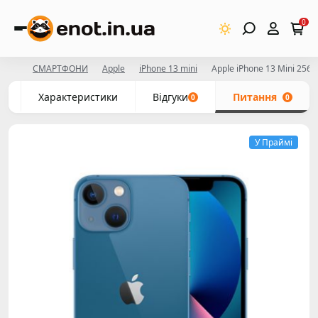
0
СМАРТФОНИ
Apple
iPhone 13 mini
Apple iPhone 13 Mini 256
с
Характеристики
Відгуки
Питання
0
0
У Праймі