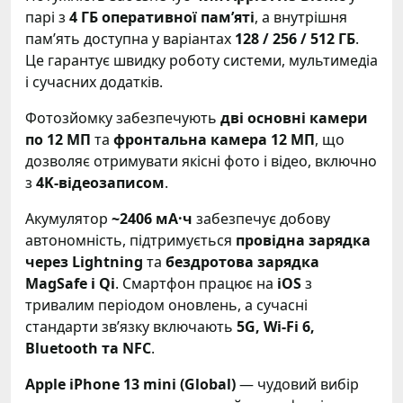
парі з
4 ГБ оперативної памʼяті
, а внутрішня
памʼять доступна у варіантах
128 / 256 / 512 ГБ
.
Це гарантує швидку роботу системи, мультимедіа
і сучасних додатків.
Фотозйомку забезпечують
дві основні камери
по 12 МП
та
фронтальна камера 12 МП
, що
дозволяє отримувати якісні фото і відео, включно
з
4K-відеозаписом
.
Акумулятор
~2406 мА·ч
забезпечує добову
автономність, підтримується
провідна зарядка
через Lightning
та
бездротова зарядка
MagSafe і Qi
. Смартфон працює на
iOS
з
тривалим періодом оновлень, а сучасні
стандарти звʼязку включають
5G, Wi-Fi 6,
Bluetooth та NFC
.
Apple iPhone 13 mini (Global)
— чудовий вибір