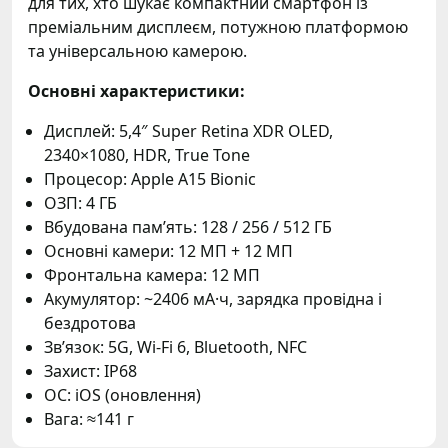
для тих, хто шукає компактний смартфон із
преміальним дисплеєм, потужною платформою
та універсальною камерою.
Основні характеристики:
Дисплей: 5,4″ Super Retina XDR OLED,
2340×1080, HDR, True Tone
Процесор: Apple A15 Bionic
ОЗП: 4 ГБ
Вбудована памʼять: 128 / 256 / 512 ГБ
Основні камери: 12 МП + 12 МП
Фронтальна камера: 12 МП
Акумулятор: ~2406 мА·ч, зарядка провідна і
бездротова
Звʼязок: 5G, Wi-Fi 6, Bluetooth, NFC
Захист: IP68
ОС: iOS (оновлення)
Вага: ≈141 г