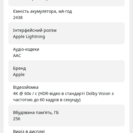
Ємність акумулятора, мА·год
2438
Інтерфейсний роз'єм
Apple Lightning
Аудіо-кодеки
AAC
Бренд
Apple
Відеозйомка
4K @ 60к / с (HDR-відео в стандарті Dolby Vision з
частотою до 60 кадрів в секунду)
Вбудована пам'ять, ГБ
256
Виріз в дисплеї