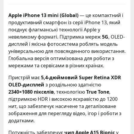
Apple iPhone 13 mini (Global)
— це компактний і
продуктивний смартфон із серії iPhone 13, який
поєднує флагманські технології Apple у
невеликому форматі. Підтримка мереж
5G
, OLED-
дисплей і якісна фотосистема роблять модель
універсальною для повсякденного використання.
Глобальна версія оптимізована для роботи з
мережами та сервісами в різних країнах.
Пристрій має
5,4-дюймовий Super Retina XDR
OLED-дисплей
з роздільною здатністю
2340×1080 пікселів
, технологією
True Tone
,
підтримкою HDR і високою яскравістю до 1200
нит, що забезпечує насичене та деталізоване
зображення для перегляду відео, ігор і роботи з
додатками.
Потужність забезпечує
чип Apple A15 Bionic
у