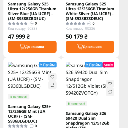
Samsung Galaxy S25
Samsung Galaxy S25
Ultra 12/256GB Titanium
Ultra 12/256GB Titanium
Silver Blue (UA UCRF) -
White Silver (UA UCRF) -
(SM-S938BZBDEUC)
(SM-S938BZSDEUC)
0
0
Код товару: 90338
Код товару: 90336
47 999 ₴
50 179 ₴
До кошика
До кошика
У Праймі
У Праймі
Акція
В наявності
В наявності
Samsung Galaxy S25+
12/256GB Mint (UA
Samsung Galaxy S26
UCRF) - (SM-
S9420 Dual Sim
S936BLGDEUC)
Snapdragon 12/512Gb
0
Violet (SM-