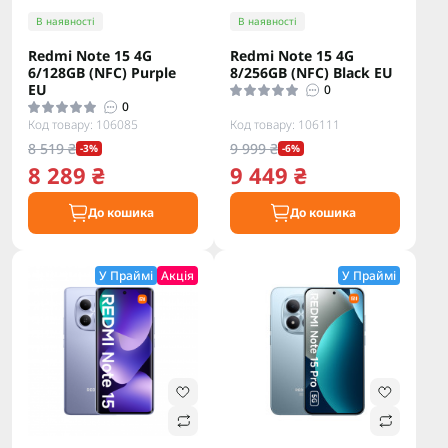
В наявності
В наявності
Redmi Note 15 4G
Redmi Note 15 4G
6/128GB (NFC) Purple
8/256GB (NFC) Black EU
EU
0
0
Код товару: 106085
Код товару: 106111
8 519 ₴
9 999 ₴
-3%
-6%
8 289 ₴
9 449 ₴
До кошика
До кошика
У Праймі
Акція
У Праймі