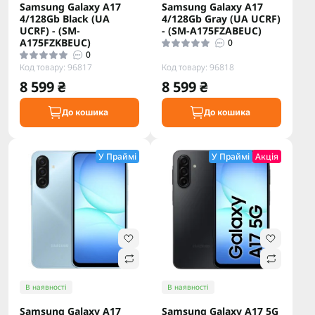
Samsung Galaxy A17
Samsung Galaxy A17
4/128Gb Black (UA
4/128Gb Gray (UA UCRF)
UCRF) - (SM-
- (SM-A175FZABEUC)
A175FZKBEUC)
0
0
Код товару: 96817
Код товару: 96818
8 599 ₴
8 599 ₴
До кошика
До кошика
У Праймі
У Праймі
Акція
В наявності
В наявності
Samsung Galaxy A17
Samsung Galaxy A17 5G