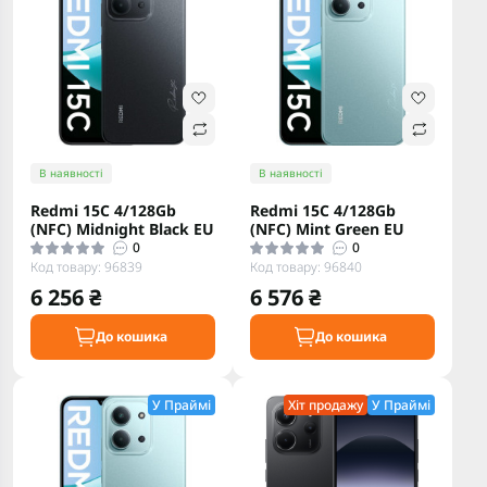
В наявності
В наявності
Redmi 15C 4/128Gb
Redmi 15C 4/128Gb
(NFC) Midnight Black EU
(NFC) Mint Green EU
0
0
Код товару: 96839
Код товару: 96840
6 256 ₴
6 576 ₴
До кошика
До кошика
У Праймі
Хіт продажу
У Праймі