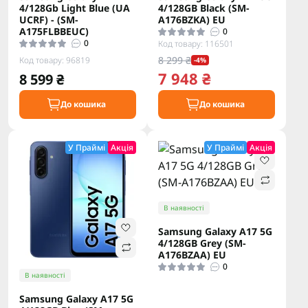
4/128Gb Light Blue (UA
4/128GB Black (SM-
UCRF) - (SM-
A176BZKA) EU
A175FLBBEUC)
0
0
Код товару: 116501
8 299 ₴
Код товару: 96819
-4%
7 948 ₴
8 599 ₴
До кошика
До кошика
У Праймі
Акція
У Праймі
Акція
В наявності
Samsung Galaxy A17 5G
4/128GB Grey (SM-
A176BZAA) EU
0
В наявності
Samsung Galaxy A17 5G