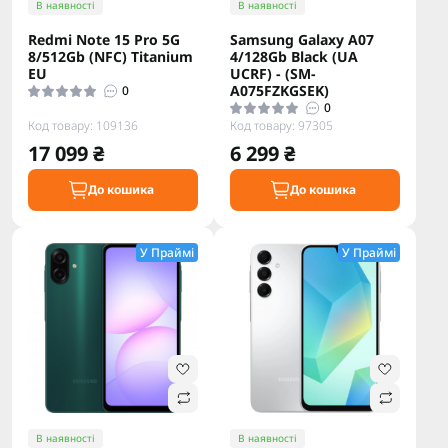
В наявності
В наявності
Redmi Note 15 Pro 5G
Samsung Galaxy A07
8/512Gb (NFC) Titanium
4/128Gb Black (UA
EU
UCRF) - (SM-
A075FZKGSEK)
0
0
Код товару: 109136
Код товару: 97305
17 099 ₴
6 299 ₴
До кошика
До кошика
У Праймі
У Праймі
В наявності
В наявності