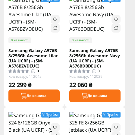
В наявності
В наявності
Samsung Galaxy A576B
Samsung Galaxy A576B
8/256Gb Awesome Lilac
8/256Gb Awesome Navy
(UA UCRF) - (SM-
(UA UCRF) - (SM-
A576BZVDEUC)
A576BDBDEUC)
0
0
Код товару: 112042
Код товару: 112039
22 299 ₴
22 060 ₴
До кошика
До кошика
У Праймі
У Праймі