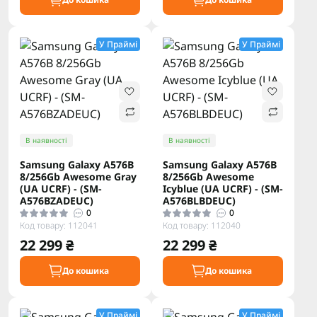
У Праймі
У Праймі
В наявності
В наявності
Samsung Galaxy A576B
Samsung Galaxy A576B
8/256Gb Awesome Gray
8/256Gb Awesome
(UA UCRF) - (SM-
Icyblue (UA UCRF) - (SM-
A576BZADEUC)
A576BLBDEUC)
0
0
Код товару: 112041
Код товару: 112040
22 299 ₴
22 299 ₴
До кошика
До кошика
У Праймі
У Праймі