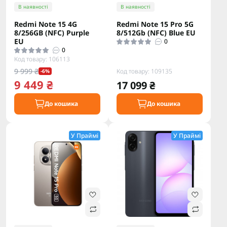
В наявності
В наявності
Redmi Note 15 4G
Redmi Note 15 Pro 5G
8/256GB (NFC) Purple
8/512Gb (NFC) Blue EU
EU
0
0
Код товару: 106113
9 999 ₴
Код товару: 109135
-6%
9 449 ₴
17 099 ₴
До кошика
До кошика
У Праймі
У Праймі