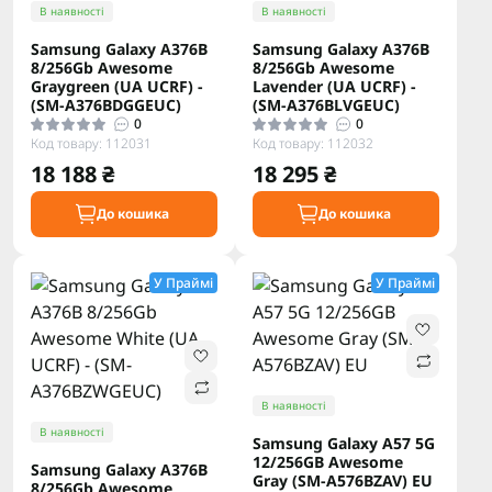
В наявності
В наявності
Samsung Galaxy A376B
Samsung Galaxy A376B
8/256Gb Awesome
8/256Gb Awesome
Graygreen (UA UCRF) -
Lavender (UA UCRF) -
(SM-A376BDGGEUC)
(SM-A376BLVGEUC)
0
0
Код товару: 112031
Код товару: 112032
18 188 ₴
18 295 ₴
До кошика
До кошика
У Праймі
У Праймі
В наявності
В наявності
Samsung Galaxy A57 5G
12/256GB Awesome
Samsung Galaxy A376B
Gray (SM-A576BZAV) EU
8/256Gb Awesome