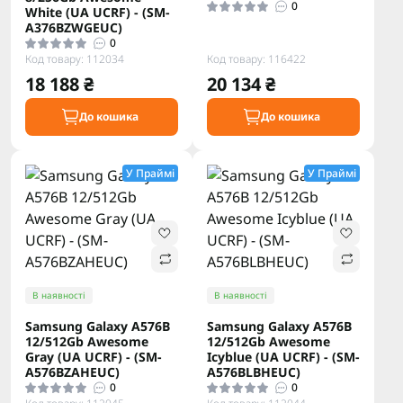
0
White (UA UCRF) - (SM-
A376BZWGEUC)
0
Код товару: 112034
Код товару: 116422
18 188 ₴
20 134 ₴
До кошика
До кошика
У Праймі
У Праймі
В наявності
В наявності
Samsung Galaxy A576B
Samsung Galaxy A576B
12/512Gb Awesome
12/512Gb Awesome
Gray (UA UCRF) - (SM-
Icyblue (UA UCRF) - (SM-
A576BZAHEUC)
A576BLBHEUC)
0
0