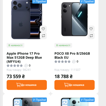
У Праймі
У Праймі
В наявності
В наявності
Apple iPhone 17 Pro
POCO X8 Pro 8/256GB
Max 512GB Deep Blue
Black EU
(MFYU4)
0
0
Код товару: 98241
Код товару: 111507
73 559 ₴
18 788 ₴
До кошика
До кошика
У Праймі
У Праймі