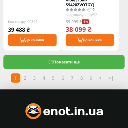
S9420ZVOTGY)
0
Код товару: 112852
39 999 ₴
Код товару: 90329
-5%
38 099 ₴
39 488 ₴
До кошика
До кошика
Показати ще
1
2
3
4
5
6
7
8
9
>
>|