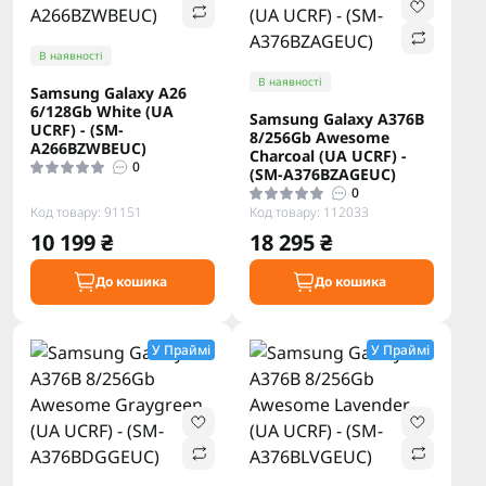
В наявності
В наявності
Samsung Galaxy A26
6/128Gb White (UA
Samsung Galaxy A376B
UCRF) - (SM-
8/256Gb Awesome
A266BZWBEUC)
Charcoal (UA UCRF) -
0
(SM-A376BZAGEUC)
0
Код товару: 91151
Код товару: 112033
10 199 ₴
18 295 ₴
До кошика
До кошика
У Праймі
У Праймі