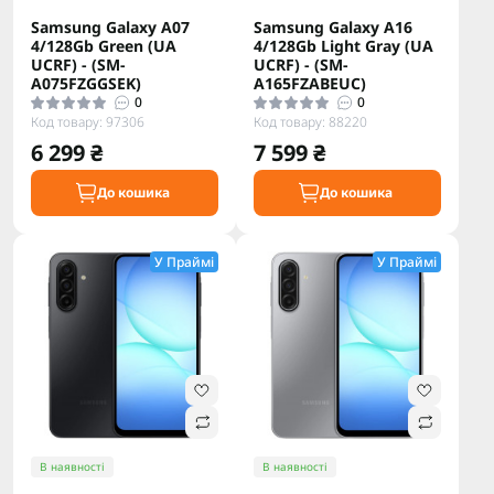
Samsung Galaxy A07
Samsung Galaxy A16
4/128Gb Green (UA
4/128Gb Light Gray (UA
UCRF) - (SM-
UCRF) - (SM-
A075FZGGSEK)
A165FZABEUC)
0
0
Код товару: 97306
Код товару: 88220
6 299 ₴
7 599 ₴
До кошика
До кошика
У Праймі
У Праймі
В наявності
В наявності