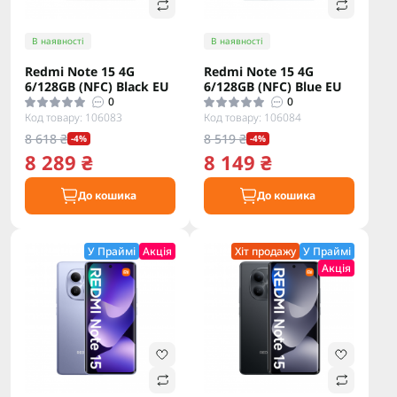
В наявності
В наявності
Redmi Note 15 4G
Redmi Note 15 4G
6/128GB (NFC) Black EU
6/128GB (NFC) Blue EU
0
0
Код товару: 106083
Код товару: 106084
8 618 ₴
8 519 ₴
-4%
-4%
8 289 ₴
8 149 ₴
До кошика
До кошика
У Праймі
Акція
Хіт продажу
У Праймі
Акція