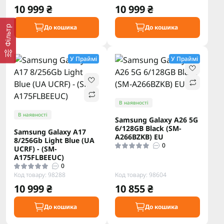
10 999 ₴
10 999 ₴
До кошика
До кошика
Фільтр
У Праймі
У Праймі
В наявності
В наявності
Samsung Galaxy A26 5G
6/128GB Black (SM-
Samsung Galaxy A17
A266BZKB) EU
8/256Gb Light Blue (UA
0
UCRF) - (SM-
A175FLBEEUC)
0
Код товару: 98288
Код товару: 98604
10 999 ₴
10 855 ₴
До кошика
До кошика