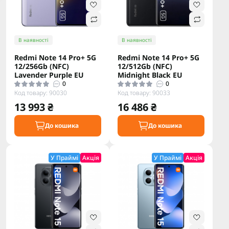
В наявності
В наявності
Redmi Note 14 Pro+ 5G
Redmi Note 14 Pro+ 5G
12/256Gb (NFC)
12/512Gb (NFC)
Lavender Purple EU
Midnight Black EU
0
0
Код товару: 90030
Код товару: 90033
13 993 ₴
16 486 ₴
До кошика
До кошика
У Праймі
Акція
У Праймі
Акція