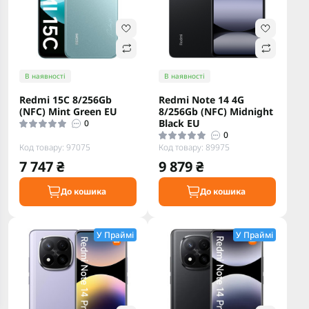
В наявності
В наявності
Redmi 15C 8/256Gb
Redmi Note 14 4G
(NFC) Mint Green EU
8/256Gb (NFC) Midnight
Black EU
0
0
Код товару: 97075
Код товару: 89975
7 747 ₴
9 879 ₴
До кошика
До кошика
У Праймі
У Праймі