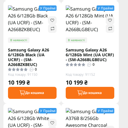
У Праймі
У Праймі
В наявності
В наявності
Samsung Galaxy A26
Samsung Galaxy A26
6/128Gb Black (UA
6/128Gb Mint (UA UCRF)
UCRF) - (SM-
- (SM-A266BLGBEUC)
A266BZKBEUC)
0
0
Код товару: 91150
Код товару: 91152
10 199 ₴
10 199 ₴
До кошика
До кошика
У Праймі
У Праймі