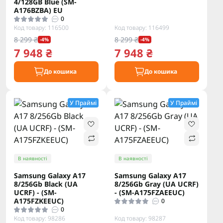
4/128GB Blue (SM-
A176BZBA) EU
0
Код товару: 116500
Код товару: 116499
8 299 ₴
8 299 ₴
-4%
-4%
7 948 ₴
7 948 ₴
До кошика
До кошика
У Праймі
У Праймі
В наявності
В наявності
Samsung Galaxy A17
Samsung Galaxy A17
8/256Gb Black (UA
8/256Gb Gray (UA UCRF)
UCRF) - (SM-
- (SM-A175FZAEEUC)
A175FZKEEUC)
0
0
Код товару: 98286
Код товару: 98287