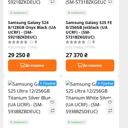
В наявності
В наявності
Samsung Galaxy S24
Samsung Galaxy S25 FE
8/128GB Onyx Black (UA
8/256GB Jetblack (UA
UCRF) - (SM-
UCRF) - (SM-
S921BZKDEUC)
S731BZKGEUC)
0
0
Код товару: 77450
Код товару: 97906
29 250 ₴
27 370 ₴
До кошика
До кошика
У Праймі
У Праймі
В наявності
В наявності