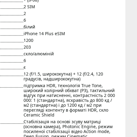
2 SIM
2
6
білий
iPhone 14 Plus eSIM
1200
203
скло/алюміній
6
є
12 (f/1.5, ширококутна) + 12 (f/2.4, 120
градусів, надширококутна)
підтримка HDR, технологія True Tone,
широкий колірний обхват (P3), тактильний
відгук при натисненні, контрастність 2 000
000: 1 (стандартна), яскравість до 800 кд /
м2 (стандартна) і до 1200 кд / м2 при
перегляді контенту в форматі HDR, скло
Ceramic Shield
Стабілізація на основі зсуву матриці
(основна камера), Photonic Engine, режим
посиленої стабілізації відео Action mode,
Deep Fusion, режим Cinematic