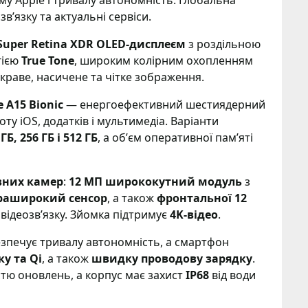
у Apple і тривалу автономність. Глобальна
звʼязку та актуальні сервіси.
uper Retina XDR OLED-дисплеєм
з роздільною
гією
True Tone
, широким колірним охопленням
краве, насичене та чітке зображення.
 A15 Bionic
— енергоефективний шестиядерний
ту iOS, додатків і мультимедіа. Варіанти
ГБ, 256 ГБ і 512 ГБ
, а обʼєм оперативної памʼяті
вних камер
:
12 МП ширококутний модуль
з
траширокий сенсор
, а також
фронтальної 12
 відеозвʼязку. Зйомка підтримує
4K-відео
.
зпечує тривалу автономність, а смартфон
у та Qi
, а також
швидку проводову зарядку
.
тю оновлень, а корпус має захист
IP68
від води