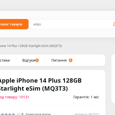
талог товарів
hone 14 Plus 128GB Starlight eSim (MQ3T3)
стики
Відгуки
Питання
0
0
Apple iPhone 14 Plus 128GB
Starlight eSim (MQ3T3)
од товару: 10131
Гарантія: 1 міс
0
Залишити відгук
Артикул: MQ3T3