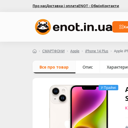
Про нас
Доставка і оплата
ENOT - Обмін
Контакти
Ка
СМАРТФОНИ
Apple
iPhone 14 Plus
Apple iP
Все про товар
Опис
Характери
У Праймі
К