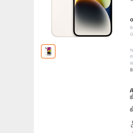
О
B
G
N
P
W
В
Д