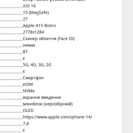
iOS 16
15 (MagSafe)
27
Apple A15 Bionic
2778x1284
Сканер обличчя (Face ID)
немає
87
є
5G, 4G, 3G, 2G
є
Смартфон
eSIM
NVMe
екранне введення
моноблок (нерозбірний)
OLED
https://www.apple.com/iphone-14/
7,8
є