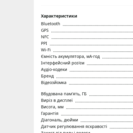
Характеристики
Bluetooth
GPS
NFC
PPI
Wi-Fi
Ємність акумулятора, мА·год
Інтерфейсний роз'єм
Аудіо-кодеки
Бренд
Відеозйомка
Вбудована пам'ять, ГБ
Виріз в дисплеї
Висота, мм
Гарантія
Діагональ, дюйми
Датчик регулювання яскравості
Захист від пилу і вологи