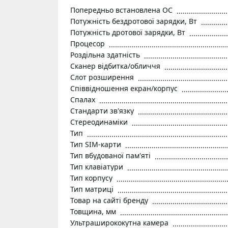
Попередньо встановлена ОС
Потужність бездротової зарядки, Вт
Потужність дротової зарядки, Вт
Процесор
Роздільна здатність
Сканер відбитка/обличчя
Слот розширення
Співвідношення екран/корпус
Спалах
Стандарти зв'язку
Стереодинаміки
Тип
Тип SIM-карти
Тип вбудованої пам'яті
Тип клавіатури
Тип корпусу
Тип матриці
Товар на сайті бренду
Товщина, мм
Ультраширококутна камера