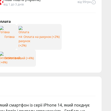
від 99грн.
від 1 до 3 днів
плата
Готівка
Оплата на рахунок (+2%)
Безготівковий (+4%)
кий смартфон із серії iPhone 14, який поєднує