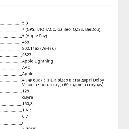
5.3
+ (GPS, ГЛОНАСС, Galileo, QZSS, BeiDou)
+ (Apple Pay)
458
802.11ax (Wi-Fi 6)
4323
Apple Lightning
AAC
Apple
4K @ 60к / с (HDR-відео в стандарті Dolby
Vision з частотою до 60 кадрів в секунду)
128
смуга
160,8
1 міс
6,7
є
+ (IP68)