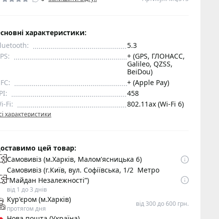
сновні характеристики:
luetooth:
5.3
PS:
+ (GPS, ГЛОНАСС,
Galileo, QZSS,
BeiDou)
FC:
+ (Apple Pay)
PI:
458
i-Fi:
802.11ax (Wi-Fi 6)
сі характеристики
оставимо цей товар:
Самовивіз (м.Харків, Малом'ясницька 6)
Самовивіз (г.Київ, вул. Софіївська, 1/2 Метро
“Майдан Незалежності”)
від 1 до 3 днів
Кур'єром (м.Харків)
від 300 до 600 грн.
протягом дня
Нова пошта (Україна)