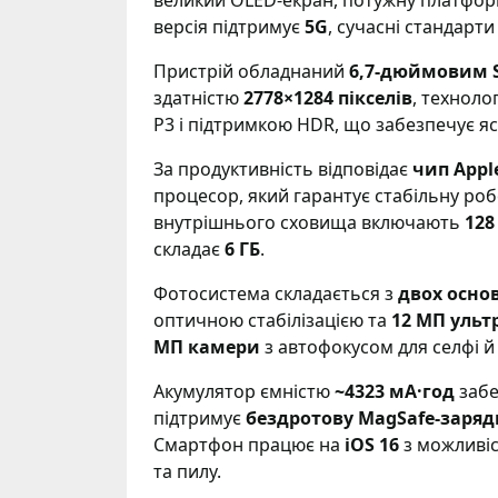
великий OLED-екран, потужну платформ
версія підтримує
5G
, сучасні стандарти 
Пристрій обладнаний
6,7-дюймовим S
здатністю
2778×1284 пікселів
, техноло
P3 і підтримкою HDR, що забезпечує яс
За продуктивність відповідає
чип Apple
процесор, який гарантує стабільну робо
внутрішнього сховища включають
128 
складає
6 ГБ
.
Фотосистема складається з
двох осно
оптичною стабілізацією та
12 МП уль
МП камери
з автофокусом для селфі й
Акумулятор ємністю
~4323 мА·год
забе
підтримує
бездротову MagSafe-зарядк
Смартфон працює на
iOS 16
з можливіс
та пилу.