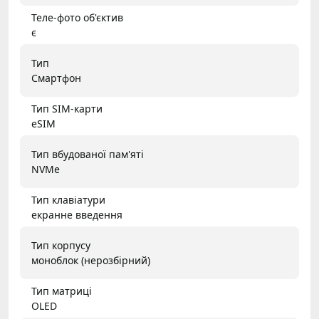
Теле-фото об'єктив
є
Тип
Смартфон
Тип SIM-карти
eSIM
Тип вбудованої пам'яті
NVMe
Тип клавіатури
екранне введення
Тип корпусу
моноблок (нерозбірний)
Тип матриці
OLED