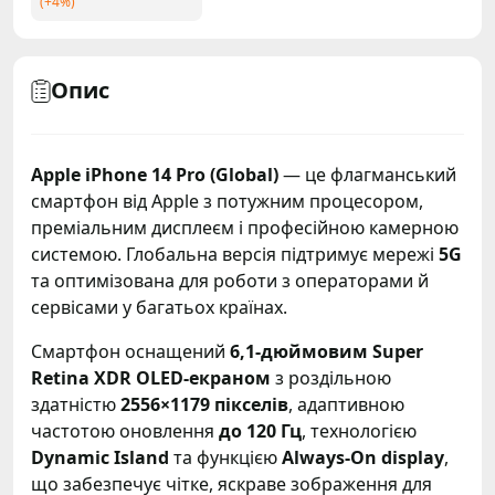
Опис
Apple iPhone 14 Pro (Global)
— це флагманський
смартфон від Apple з потужним процесором,
преміальним дисплеєм і професійною камерною
системою. Глобальна версія підтримує мережі
5G
та оптимізована для роботи з операторами й
сервісами у багатьох країнах.
Смартфон оснащений
6,1-дюймовим Super
Retina XDR OLED-екраном
з роздільною
здатністю
2556×1179 пікселів
, адаптивною
частотою оновлення
до 120 Гц
, технологією
Dynamic Island
та функцією
Always-On display
,
що забезпечує чітке, яскраве зображення для