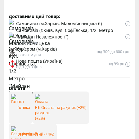
Доставимо цей товар:
Самовивіз (м.Харків, Малом'ясницька 6)
Самовивіз (г.Київ, вул. Софіївська, 1/2 Метро
“Майдан Незалежності”)
від 1 до 3 днів
Кур'єром (м.Харків)
від 300 до 600 грн.
протягом дня
Нова пошта (Україна)
від 99грн.
від 1 до 3 днів
Оплата
Готівка
Оплата на рахунок (+2%)
Безготівковий (+4%)