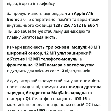
відео, ігор та інтерфейсу.
За продуктивність відповідає
чип Apple A16
Bionic
з 6 ГБ оперативної памʼяті та варіантами
внутрішнього сховища
128 / 256 / 512 ГБ або 1
ТБ
, що забезпечує стабільну швидкодію та
плавну багатозадачність.
Камери включають
три основні модулі
:
48 МП
широкий сенсор
,
12 МП ультраширокий
обʼєктив
і
12 МП телефото-модуль
, а
фронтальна 12 МП камера з автофокусом
підходить для якісних селфі й відеодзвінків.
Акумулятор забезпечує стабільну автономність
протягом дня, підтримуються
швидка дротова
зарядка
,
бездротова MagSafe-зарядка
та
стандарт
Qi
. Смартфон працює на
iOS 16
з
можливістю оновлення до нових версій ОС і має
захист корпусу
IP68
від води та пилу.