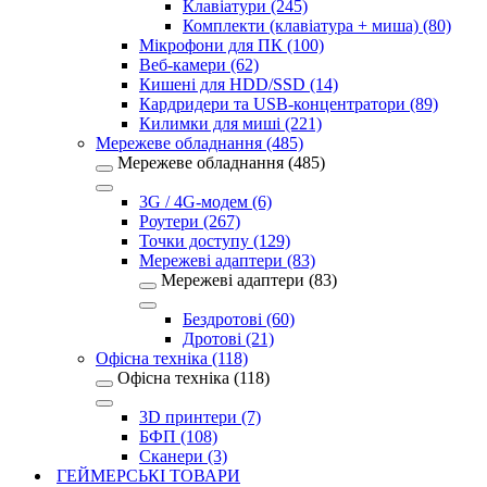
Клавіатури (245)
Комплекти (клавіатура + миша) (80)
Мікрофони для ПК (100)
Веб-камери (62)
Кишені для HDD/SSD (14)
Кардридери та USB-концентратори (89)
Килимки для миші (221)
Мережеве обладнання (485)
Мережеве обладнання (485)
3G / 4G-модем (6)
Роутери (267)
Точки доступу (129)
Мережеві адаптери (83)
Мережеві адаптери (83)
Бездротові (60)
Дротові (21)
Офісна техніка (118)
Офісна техніка (118)
3D принтери (7)
БФП (108)
Сканери (3)
ГЕЙМЕРСЬКІ ТОВАРИ