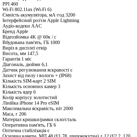
PPI
460
Wi-Fi
802.11ax (Wi-Fi 6)
Ємність акумулятора, мА·год
3200
Інтерфейсний роз'єм
Apple Lightning
Аудіо-кодеки
AAC
Бренд
Apple
Відеозйомка
4K @ 60к / с
Вбудована пам'ять, ГБ
1000
Виріз в дисплеї
отвір
Висота, мм
147,5
Гарантія
1 міс
Діагональ, дюйми
6,1
Датчик регулювання яскравості
є
Захист від пилу і вологи
+ (IP68)
Кількість SIM-карт
2 SIM
Кількість основних камер
3
Кількість ядер
6
Колір корпусу
золотистий
Лінійка
iPhone 14 Pro eSIM
Максимальна яскравість, ніт
2000
Маса, г
206
Матеріал кришки/рамки
скло/сталь
Оперативна пам'ять, ГБ
6
Оптична стабілізація
є
Основна камера, МП
48 (f/1.78, ширококутна) + 12 (f/2.2, 120