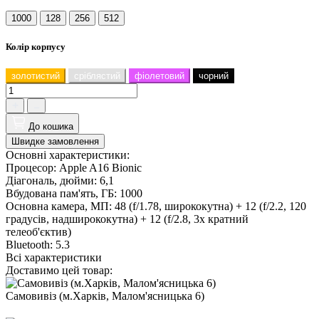
1000
128
256
512
Колір корпусу
золотистий
сріблястий
фіолетовий
чорний
До кошика
Швидке замовлення
Основні характеристики:
Процесор:
Apple A16 Bionic
Діагональ, дюйми:
6,1
Вбудована пам'ять, ГБ:
1000
Основна камера, МП:
48 (f/1.78, ширококутна) + 12 (f/2.2, 120
градусів, надширококутна) + 12 (f/2.8, 3х кратний
телеоб'єктив)
Bluetooth:
5.3
Всі характеристики
Доставимо цей товар:
Самовивіз (м.Харків, Малом'ясницька 6)