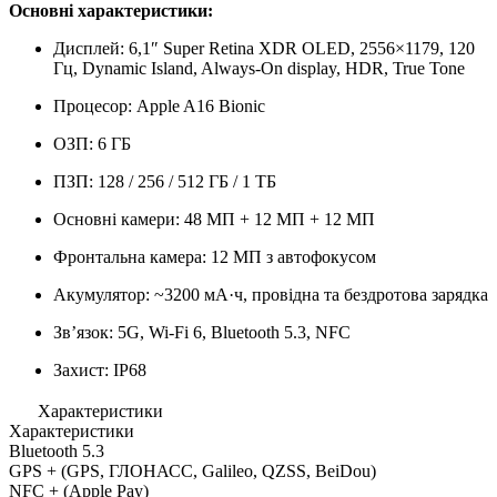
Основні характеристики:
Дисплей: 6,1″ Super Retina XDR OLED, 2556×1179, 120
Гц, Dynamic Island, Always-On display, HDR, True Tone
Процесор: Apple A16 Bionic
ОЗП: 6 ГБ
ПЗП: 128 / 256 / 512 ГБ / 1 ТБ
Основні камери: 48 МП + 12 МП + 12 МП
Фронтальна камера: 12 МП з автофокусом
Акумулятор: ~3200 мА·ч, провідна та бездротова зарядка
Звʼязок: 5G, Wi-Fi 6, Bluetooth 5.3, NFC
Захист: IP68
Характеристики
Характеристики
Bluetooth
5.3
GPS
+ (GPS, ГЛОНАСС, Galileo, QZSS, BeiDou)
NFC
+ (Apple Pay)