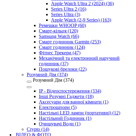
Apple Watch Ultra 2 (2024) (36)
Series Ultra 2 (16)
Series Ultra (3)
Apple Watch (2-9 Series) (163)
Ремешки WHOOP (60)
Смарт-кільця (120)
Samsung Watch (66)
Смарт годинник Garmin (253)
Смарт годинник (124)
Фітнес Трекери (47)
Механічний та електронний наручний
годинник (37)
Пошукові брелоки (22)
Розумний Дім (374)
Розумний Дім (374)
IP - Відеоспостереження (334)
Інші Розумні Гаджети (18)
Аксесуари для ванної кімнати (1)
Електрошпори (5)
Настільні LED лампи (портативні) (12)
Настільний Годинник (1)
Очищувачі Води (1)
Crypto (14)
ВІДЕО & ФОТО