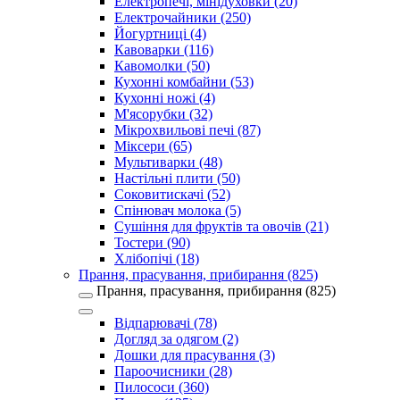
Електропечі, мінідуховки (20)
Електрочайники (250)
Йогуртниці (4)
Кавоварки (116)
Кавомолки (50)
Кухонні комбайни (53)
Кухонні ножі (4)
М'ясорубки (32)
Мікрохвильові печі (87)
Міксери (65)
Мультиварки (48)
Настільні плити (50)
Соковитискачі (52)
Спінювач молока (5)
Сушіння для фруктів та овочів (21)
Тостери (90)
Хлібопічі (18)
Прання, прасування, прибирання (825)
Прання, прасування, прибирання (825)
Відпарювачі (78)
Догляд за одягом (2)
Дошки для прасування (3)
Пароочисники (28)
Пилососи (360)