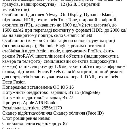
градусів, надширококутна) + 12 (f/2.8, 3х кратний
телеоб'єктив)
Особливості дисплея
Always-On Display, Dynamic Island,
підтримка HDR, технологія True Tone, широкий колірний
охоплення (P3),, яскравість до 1000 кд/м2 (стандартна), до
1600 кд/м2 при перегляді контенту у форматі HDR, до 2000 кд/
м2 на відкритому повітрі, скло Ceramic Shield
Особливості камери
Стабілізація на основі зсуву матриці
(основна камера), Photonic Engine, режим посиленої
стабілізації відео Action mode, відео-режим ProRes, фото-
режим ProRAW, шестилінзовий об'єктив (надширококутна
камера та телефото), семилінзовий об'єктив (ширококутна
камера) та пікселі розміру 1, 9мк, захист об'єктиву сапфіровим
склом, підтримка Focus Pixels на всій матриці, нічний режим
для портретів із застосуванням сканера LiDAR, технологія
Deep Fusion
Попередньо встановлена ОС
iOS 16
Потужність бездротової зарядки, Вт
15 (MagSafe)
Потужність дротової зарядки, Вт
27
Процесор
Apple A16 Bionic
Роздільна здатність
2556x1179
Сканер відбитка/обличчя
Сканер обличчя (Face ID)
Слот розширення
немає
Співвідношення екран/корпус
87
Спалах
є