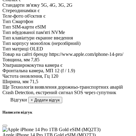
Стандарти зв'язку
5G, 4G, 3G, 2G
Стереодинаміки
є
Теле-фото об'єктив
є
Тип
Смартфон
Тип SIM-карти
eSIM
Тип вбудованої пам'яті
NVMe
Тип клавіатури
екранне введення
Тип корпусу
моноблок (нерозбірний)
Тип матриці
OLED
Товар на сайті бренду
https://www.apple.com/iphone-14-pro/
Товщина, мм
7,85
Ультраширококутна камера
є
Фронтальна камера, МП
12 (f / 1.9)
Частота оновлення, Гц
120
Ширина, мм
71,5
Ще
Технологія виявлення дорожньо-транспортних аварій
Crash Detection, екстрений сигнал SOS через супутник
Відгуки
+ Додати відгук
Написати відгук
Apple iPhone 14 Pro 1TB Gold eSIM (MQ2T3)