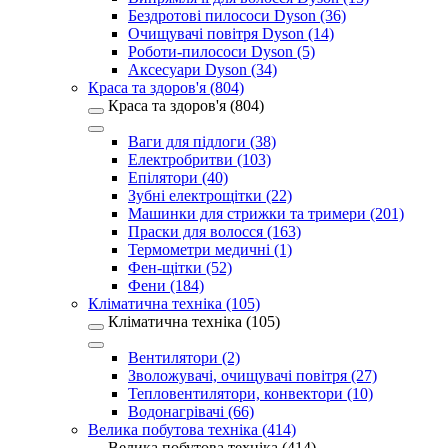
Бездротові пилососи Dyson (36)
Очищувачі повітря Dyson (14)
Роботи-пилососи Dyson (5)
Аксесуари Dyson (34)
Краса та здоров'я (804)
Краса та здоров'я (804)
Ваги для підлоги (38)
Електробритви (103)
Епілятори (40)
Зубні електрощітки (22)
Машинки для стрижки та тримери (201)
Праски для волосся (163)
Термометри медичні (1)
Фен-щітки (52)
Фени (184)
Кліматична техніка (105)
Кліматична техніка (105)
Вентилятори (2)
Зволожувачі, очищувачі повітря (27)
Тепловентилятори, конвектори (10)
Водонагрівачі (66)
Велика побутова техніка (414)
Велика побутова техніка (414)