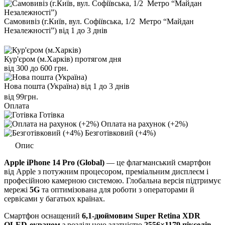
Самовивіз (г.Київ, вул. Софіївська, 1/2 Метро “Майдан
Незалежності”)
від 1 до 3 днів
Кур'єром (м.Харків)
протягом дня
від 300 до 600 грн.
Нова пошта (Україна)
від 1 до 3 днів
від 99грн.
Оплата
Готівка
Оплата на рахунок (+2%)
Безготівковий (+4%)
Опис
Apple iPhone 14 Pro (Global)
— це флагманський смартфон
від Apple з потужним процесором, преміальним дисплеєм і
професійною камерною системою. Глобальна версія підтримує
мережі
5G
та оптимізована для роботи з операторами й
сервісами у багатьох країнах.
Смартфон оснащений
6,1-дюймовим Super Retina XDR
OLED-екраном
з роздільною здатністю
2556×1179 пікселів
,