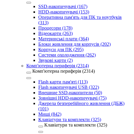
SSD-накопичувачі (167)
HDD-накопичувачі (153)
Оперативна пам'ять для ПК та ноутбуків
(313)
Процесори (178)
Відеокарти (263)
Материнські плати (364)
Блоки живлення для корпусів (202)
Корпуси для ПК (295)
Системи охолодження (262)
Звукові карти (2)
Комп'ютерна периферія (2314)
Комп'ютерна периферія (2314)
Flash карти пам'яті (113)
Flash накопичувачі USB (322)
Внешние SSD-накопители (50)
Зовнішні HDD-накопичувачі (75)
Джерела безперебійного живлення (ДБЖ)
(101)
Миші (842)
Клавіатури та комплекти (325)
Клавіатури та комплекти (325)