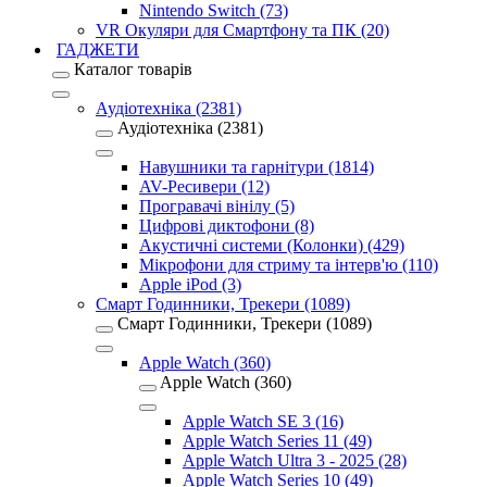
Nintendo Switch (73)
VR Окуляри для Смартфону та ПК (20)
ГАДЖЕТИ
Каталог товарів
Аудіотехніка (2381)
Аудіотехніка (2381)
Навушники та гарнітури (1814)
AV-Ресивери (12)
Програвачі вінілу (5)
Цифрові диктофони (8)
Акустичні системи (Колонки) (429)
Мікрофони для стриму та інтерв'ю (110)
Apple iPod (3)
Смарт Годинники, Трекери (1089)
Смарт Годинники, Трекери (1089)
Apple Watch (360)
Apple Watch (360)
Apple Watch SE 3 (16)
Apple Watch Series 11 (49)
Apple Watch Ultra 3 - 2025 (28)
Apple Watch Series 10 (49)