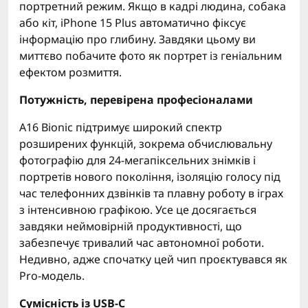
портретний режим. Якщо в кадрі людина, собака
або кіт, iPhone 15 Plus автоматично фіксує
інформацію про глибину. Завдяки цьому ви
миттєво побачите фото як портрет із геніальним
ефектом розмиття.
Потужність, перевірена професіоналами
A16 Bionic підтримує широкий спектр
розширених функцій, зокрема обчислювальну
фотографію для 24-мегапіксельних знімків і
портретів нового покоління, ізоляцію голосу під
час телефонних дзвінків та плавну роботу в іграх
з інтенсивною графікою. Усе це досягається
завдяки неймовірній продуктивності, що
забезпечує тривалий час автономної роботи.
Недивно, адже спочатку цей чип проєктувався як
Pro-модель.
Сумісність із USB-C