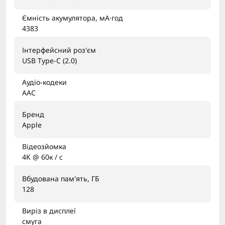
Ємність акумулятора, мА·год
4383
Інтерфейсний роз'єм
USB Type-C (2.0)
Аудіо-кодеки
AAC
Бренд
Apple
Відеозйомка
4K @ 60к / с
Вбудована пам'ять, ГБ
128
Виріз в дисплеї
смуга