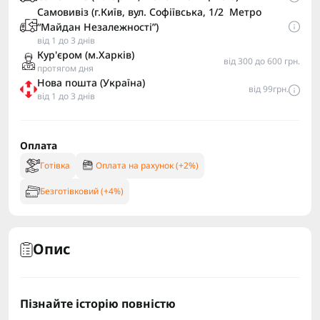
Самовивіз (г.Київ, вул. Софіївська, 1/2 Метро
“Майдан Незалежності”)
від 1 до 3 днів
Кур'єром (м.Харків)
від 300 до 600 грн.
протягом дня
Нова пошта (Україна)
від 99грн.
від 1 до 3 днів
Оплата
Готівка
Оплата на рахунок (+2%)
Безготівковий (+4%)
Опис
Пізнайте історію повністю