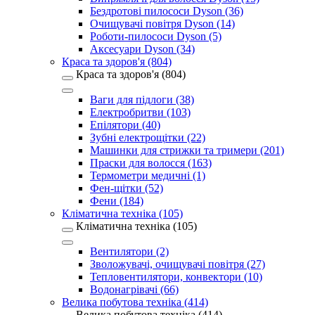
Бездротові пилососи Dyson (36)
Очищувачі повітря Dyson (14)
Роботи-пилососи Dyson (5)
Аксесуари Dyson (34)
Краса та здоров'я (804)
Краса та здоров'я (804)
Ваги для підлоги (38)
Електробритви (103)
Епілятори (40)
Зубні електрощітки (22)
Машинки для стрижки та тримери (201)
Праски для волосся (163)
Термометри медичні (1)
Фен-щітки (52)
Фени (184)
Кліматична техніка (105)
Кліматична техніка (105)
Вентилятори (2)
Зволожувачі, очищувачі повітря (27)
Тепловентилятори, конвектори (10)
Водонагрівачі (66)
Велика побутова техніка (414)
Велика побутова техніка (414)