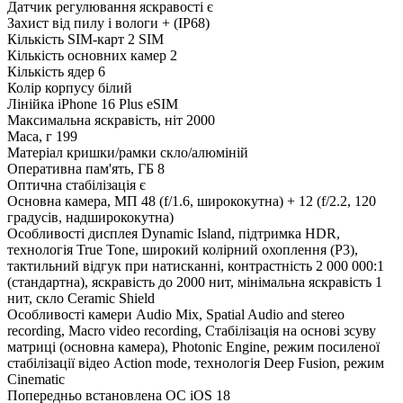
Датчик регулювання яскравості
є
Захист від пилу і вологи
+ (IP68)
Кількість SIM-карт
2 SIM
Кількість основних камер
2
Кількість ядер
6
Колір корпусу
білий
Лінійка
iPhone 16 Plus eSIM
Максимальна яскравість, ніт
2000
Маса, г
199
Матеріал кришки/рамки
скло/алюміній
Оперативна пам'ять, ГБ
8
Оптична стабілізація
є
Основна камера, МП
48 (f/1.6, ширококутна) + 12 (f/2.2, 120
градусів, надширококутна)
Особливості дисплея
Dynamic Island, підтримка HDR,
технологія True Tone, широкий колірний охоплення (P3),
тактильний відгук при натисканні, контрастність 2 000 000:1
(стандартна), яскравість до 2000 нит, мінімальна яскравість 1
нит, скло Ceramic Shield
Особливості камери
Audio Mix, Spatial Audio and stereo
recording, Macro video recording, Стабілізація на основі зсуву
матриці (основна камера), Photonic Engine, режим посиленої
стабілізації відео Action mode, технологія Deep Fusion, режим
Cinematic
Попередньо встановлена ОС
iOS 18