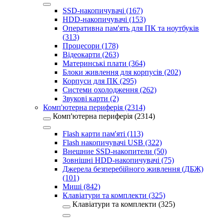
SSD-накопичувачі (167)
HDD-накопичувачі (153)
Оперативна пам'ять для ПК та ноутбуків
(313)
Процесори (178)
Відеокарти (263)
Материнські плати (364)
Блоки живлення для корпусів (202)
Корпуси для ПК (295)
Системи охолодження (262)
Звукові карти (2)
Комп'ютерна периферія (2314)
Комп'ютерна периферія (2314)
Flash карти пам'яті (113)
Flash накопичувачі USB (322)
Внешние SSD-накопители (50)
Зовнішні HDD-накопичувачі (75)
Джерела безперебійного живлення (ДБЖ)
(101)
Миші (842)
Клавіатури та комплекти (325)
Клавіатури та комплекти (325)