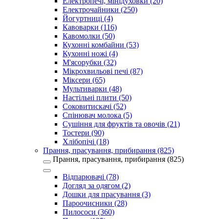
Електропечі, мінідуховки (20)
Електрочайники (250)
Йогуртниці (4)
Кавоварки (116)
Кавомолки (50)
Кухонні комбайни (53)
Кухонні ножі (4)
М'ясорубки (32)
Мікрохвильові печі (87)
Міксери (65)
Мультиварки (48)
Настільні плити (50)
Соковитискачі (52)
Спінювач молока (5)
Сушіння для фруктів та овочів (21)
Тостери (90)
Хлібопічі (18)
Прання, прасування, прибирання (825)
Прання, прасування, прибирання (825)
Відпарювачі (78)
Догляд за одягом (2)
Дошки для прасування (3)
Пароочисники (28)
Пилососи (360)