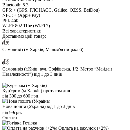
Bluetooth:
5.3
GPS:
+ (GPS, ГЛОНАСС, Galileo, QZSS, BeiDou)
NFC:
+ (Apple Pay)
PPI:
460
Wi-Fi:
802.11be (Wi-Fi 7)
Всі характеристики
Доставимо цей товар:
Самовивіз (м.Харків, Малом'ясницька 6)
Самовивіз (г.Київ, вул. Софіївська, 1/2 Метро “Майдан
Незалежності”)
від 1 до 3 днів
Кур'єром (м.Харків)
протягом дня
від 300 до 600 грн.
Нова пошта (Україна)
від 1 до 3 днів
від 99грн.
Оплата
Готівка
Оплата на рахунок (+2%)