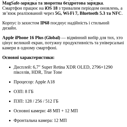
MagSafe-зарядка та зворотна бездротова зарядка
.
Смартфон працює на
iOS 18
з тривалим періодом оновлень, а
зв’язок реалізований через
5G, Wi-Fi 7, Bluetooth 5.3 та NFC
.
Корпус із захистом
IP68
поєднує надійність і стильний
дизайн.
Apple iPhone 16 Plus (Global)
— відмінний вибір для тих, хто
цінує великий екран, потужну продуктивність та універсальні
камери в одному смартфоні.
Основні характеристики:
Дисплей: 6,7″ Super Retina XDR OLED, 2796×1290
пікселів, HDR, True Tone
Процесор: Apple A18
ОЗП: 8 ГБ
ПЗП: 128 / 256 / 512 ГБ
Основні камери: 48 МП + 12 МП
Фронтальна камера: 12 МП