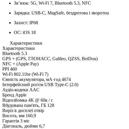
Зв’язок: 5G, Wi-Fi 7, Bluetooth 5.3, NFC
Зарядка: USB-C, MagSafe, бездротова і зворотна
Захист: IP68
ОС: iOS 18
Характеристики
Характеристики
Bluetooth
5.3
GPS
+ (GPS, ГЛОНАСС, Galileo, QZSS, BeiDou)
NFC
+ (Apple Pay)
PPI
460
Wi-Fi
802.11be (Wi-Fi 7)
Ємність акумулятора, мА·год
4674
Інтерфейсний роз'єм
USB Type-C (2.0)
Аудіо-кодеки
AAC
Бренд
Apple
Відеозйомка
4K @ 60к / с
Вбудована пам'ять, ГБ
128
Виріз в дисплеї
отвір
Висота, мм
160,9
Гарантія
3 міс
Діагональ, дюйми
6,7