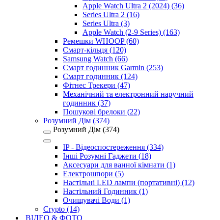
Apple Watch Ultra 2 (2024) (36)
Series Ultra 2 (16)
Series Ultra (3)
Apple Watch (2-9 Series) (163)
Ремешки WHOOP (60)
Смарт-кільця (120)
Samsung Watch (66)
Смарт годинник Garmin (253)
Смарт годинник (124)
Фітнес Трекери (47)
Механічний та електронний наручний
годинник (37)
Пошукові брелоки (22)
Розумний Дім (374)
Розумний Дім (374)
IP - Відеоспостереження (334)
Інші Розумні Гаджети (18)
Аксесуари для ванної кімнати (1)
Електрошпори (5)
Настільні LED лампи (портативні) (12)
Настільний Годинник (1)
Очищувачі Води (1)
Crypto (14)
ВІДЕО & ФОТО