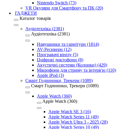
Nintendo Switch (73)
VR Окуляри для Смартфону та ПК (20)
ГАДЖЕТИ
Каталог товарів
Аудіотехніка (2381)
Аудіотехніка (2381)
Навушники та гарнітури (1814)
AV-Ресивери (12)
Програвачі вінілу (5)
Цифрові диктофони (8)
Акустичні системи (Колонки) (429)
Мікрофони для стриму та інтерв'ю (110)
Apple iPod (3)
Смарт Годинники, Трекери (1089)
Смарт Годинники, Трекери (1089)
Apple Watch (360)
Apple Watch (360)
Apple Watch SE 3 (16)
Apple Watch Series 11 (49)
Apple Watch Ultra 3 - 2025 (28)
Apple Watch Series 10 (49)