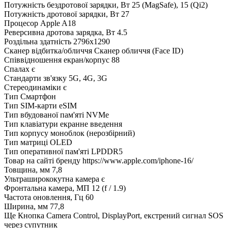
Потужність бездротової зарядки, Вт
25 (MagSafe), 15 (Qi2)
Потужність дротової зарядки, Вт
27
Процесор
Apple A18
Реверсивна дротова зарядка, Вт
4.5
Роздільна здатність
2796x1290
Сканер відбитка/обличчя
Сканер обличчя (Face ID)
Співвідношення екран/корпус
88
Спалах
є
Стандарти зв'язку
5G, 4G, 3G
Стереодинаміки
є
Тип
Смартфон
Тип SIM-карти
eSIM
Тип вбудованої пам'яті
NVMe
Тип клавіатури
екранне введення
Тип корпусу
моноблок (нерозбірний)
Тип матриці
OLED
Тип оперативної пам'яті
LPDDR5
Товар на сайті бренду
https://www.apple.com/iphone-16/
Товщина, мм
7,8
Ультраширококутна камера
є
Фронтальна камера, МП
12 (f / 1.9)
Частота оновлення, Гц
60
Ширина, мм
77,8
Ще
Кнопка Camera Control, DisplayPort, екстрений сигнал SOS
через супутник