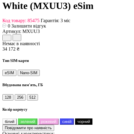
White (MXUU3) eSim
Код товару: 85475
Гарантія: 3 міс
0
Залишити відгук
Артикул: MXUU3
Немає в наявності
34 172 ₴
Тип SIM-карти
eSIM
Nano-SIM
Вбудована пам'ять, ГБ
128
256
512
Колір корпусу
білий
зелений
рожевий
синій
чорний
Повідомити про наявність
Основні характеристики: