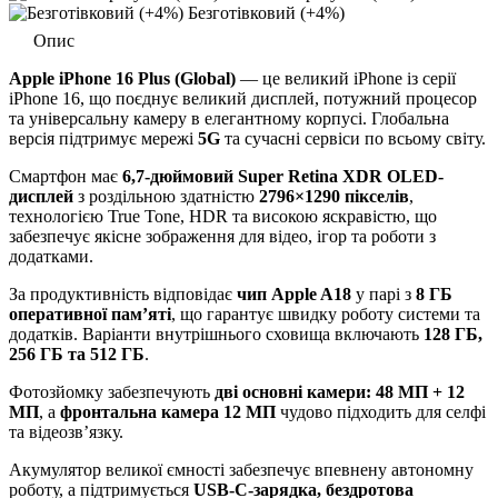
Безготівковий (+4%)
Опис
Apple iPhone 16 Plus (Global)
— це великий iPhone із серії
iPhone 16, що поєднує великий дисплей, потужний процесор
та універсальну камеру в елегантному корпусі. Глобальна
версія підтримує мережі
5G
та сучасні сервіси по всьому світу.
Смартфон має
6,7-дюймовий Super Retina XDR OLED-
дисплей
з роздільною здатністю
2796×1290 пікселів
,
технологією True Tone, HDR та високою яскравістю, що
забезпечує якісне зображення для відео, ігор та роботи з
додатками.
За продуктивність відповідає
чип Apple A18
у парі з
8 ГБ
оперативної пам’яті
, що гарантує швидку роботу системи та
додатків. Варіанти внутрішнього сховища включають
128 ГБ,
256 ГБ та 512 ГБ
.
Фотозйомку забезпечують
дві основні камери: 48 МП + 12
МП
, а
фронтальна камера 12 МП
чудово підходить для селфі
та відеозв’язку.
Акумулятор великої ємності забезпечує впевнену автономну
роботу, а підтримується
USB-C-зарядка, бездротова