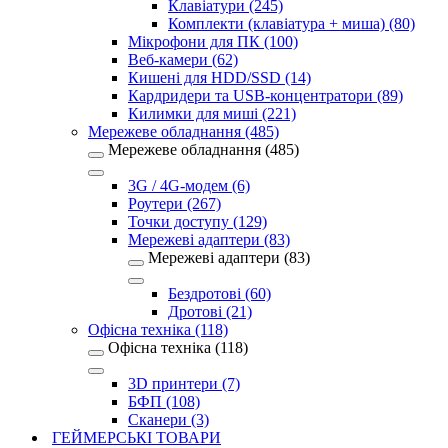
Клавіатури (245)
Комплекти (клавіатура + миша) (80)
Мікрофони для ПК (100)
Веб-камери (62)
Кишені для HDD/SSD (14)
Кардридери та USB-концентратори (89)
Килимки для миші (221)
Мережеве обладнання (485)
Мережеве обладнання (485)
3G / 4G-модем (6)
Роутери (267)
Точки доступу (129)
Мережеві адаптери (83)
Мережеві адаптери (83)
Бездротові (60)
Дротові (21)
Офісна техніка (118)
Офісна техніка (118)
3D принтери (7)
БФП (108)
Сканери (3)
ГЕЙМЕРСЬКІ ТОВАРИ