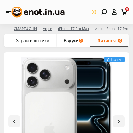
0
СМАРТФОНИ
Apple
iPhone 17 Pro Max
Apple iPhone 17 Pro M
с
Характеристики
Відгуки
Питання
0
0
У Праймі