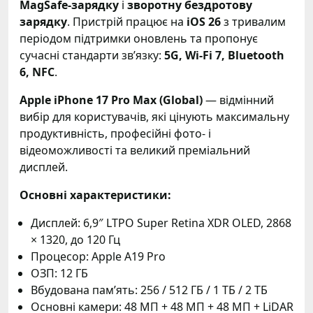
MagSafe-зарядку
і
зворотну бездротову
зарядку
. Пристрій працює на
iOS 26
з тривалим
періодом підтримки оновлень та пропонує
сучасні стандарти зв’язку:
5G, Wi-Fi 7, Bluetooth
6, NFC
.
Apple iPhone 17 Pro Max (Global)
— відмінний
вибір для користувачів, які цінують максимальну
продуктивність, професійні фото- і
відеоможливості та великий преміальний
дисплей.
Основні характеристики:
Дисплей: 6,9″ LTPO Super Retina XDR OLED, 2868
× 1320, до 120 Гц
Процесор: Apple A19 Pro
ОЗП: 12 ГБ
Вбудована пам’ять: 256 / 512 ГБ / 1 ТБ / 2 ТБ
Основні камери: 48 МП + 48 МП + 48 МП + LiDAR