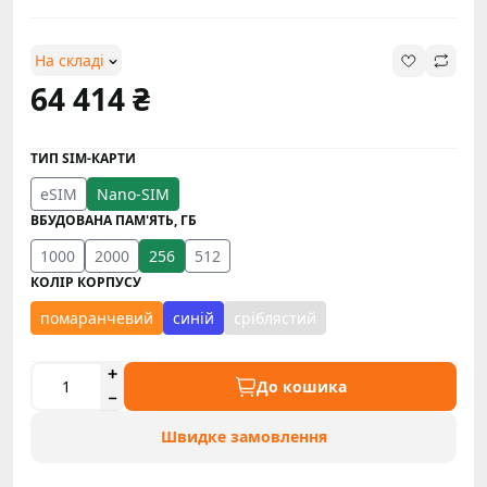
На складі
64 414 ₴
ТИП SIM-КАРТИ
eSIM
Nano-SIM
ВБУДОВАНА ПАМ'ЯТЬ, ГБ
1000
2000
256
512
КОЛІР КОРПУСУ
помаранчевий
синій
сріблястий
До кошика
Швидке замовлення