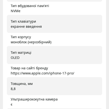
Тип вбудованої пам'яті
NVMe
Тип клавіатури
екранне введення
Тип корпусу
моноблок (нерозбірний)
Тип матриці
OLED
Товар на сайті бренду
https://www.apple.com/iphone-17-pro/
Товщина, мм
8,8
Ультраширококутна камера
є