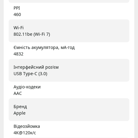
PPI
460
Wi-Fi
802.11be (Wi-Fi 7)
Ємність акумулятора, мА·год
4832
Інтерфейсний роз'єм
USB Type-C (3.0)
Аудіо-кодеки
AAC
Бренд
Apple
Відеозйомка
4K@120к/с