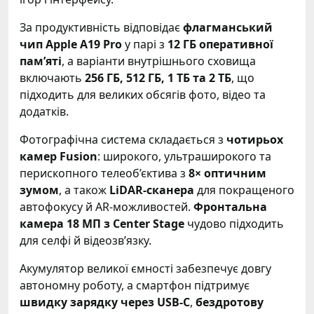
За продуктивність відповідає
флагманський
чип Apple A19 Pro
у парі з
12 ГБ оперативної
пам’яті
, а варіанти внутрішнього сховища
включають
256 ГБ, 512 ГБ, 1 ТБ та 2 ТБ
, що
підходить для великих обсягів фото, відео та
додатків.
Фотографічна система складається з
чотирьох
камер Fusion
: широкого, ультраширокого та
перископного телеоб’єктива з
8× оптичним
зумом
, а також
LiDAR-сканера
для покращеного
автофокусу й AR-можливостей.
Фронтальна
камера 18 МП з Center Stage
чудово підходить
для селфі й відеозв’язку.
Акумулятор великої ємності забезпечує довгу
автономну роботу, а смартфон підтримує
швидку зарядку через USB-C
,
бездротову