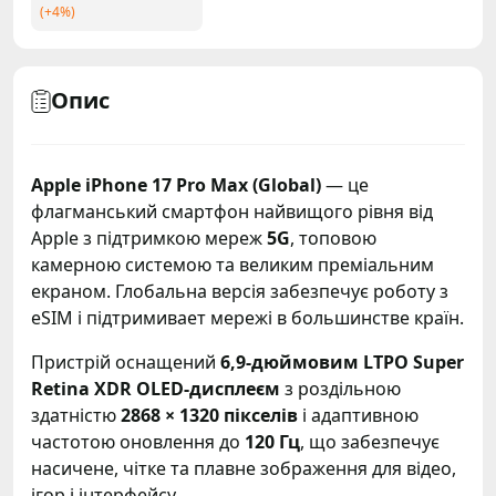
Опис
Apple iPhone 17 Pro Max (Global)
— це
флагманський смартфон найвищого рівня від
Apple з підтримкою мереж
5G
, топовою
камерною системою та великим преміальним
екраном. Глобальна версія забезпечує роботу з
eSIM і підтримивает мережі в большинстве країн.
Пристрій оснащений
6,9-дюймовим LTPO Super
Retina XDR OLED-дисплеєм
з роздільною
здатністю
2868 × 1320 пікселів
і адаптивною
частотою оновлення до
120 Гц
, що забезпечує
насичене, чітке та плавне зображення для відео,
ігор і інтерфейсу.