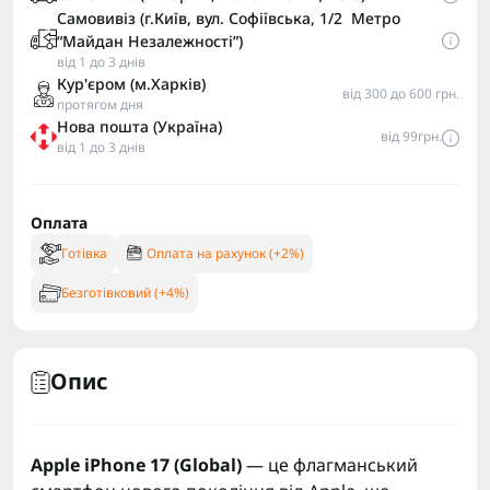
Самовивіз (г.Київ, вул. Софіївська, 1/2 Метро
“Майдан Незалежності”)
від 1 до 3 днів
Кур'єром (м.Харків)
від 300 до 600 грн.
протягом дня
Нова пошта (Україна)
від 99грн.
від 1 до 3 днів
Оплата
Готівка
Оплата на рахунок (+2%)
Безготівковий (+4%)
Опис
Apple iPhone 17 (Global)
— це флагманський