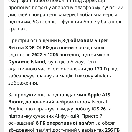
смартфон нового покоління від Apple, що
пропонує потужну апаратну платформу, сучасний
дисплей і покращені камери. Глобальна версія
підтримує 5G і сервісні функции Apple у багатьох
країнах.
Пристрій оснащений
6,3-дюймовим Super
Retina XDR OLED-дисплеєм
з роздільною
здатністю
2622 × 1206 пікселів
, підтримкою
Dynamic Island
, функцією Always-On і
адаптивною частотою оновлення
до 120 Гц
, що
забезпечує плавну анімацію і високу чіткість
зображення.
За продуктивність відповідає
чип Apple A19
Bionic
, доповнений нейромотором Neural
Engine, що гарантує швидку роботу iOS 26 та
підтримку сучасних AI-функцій. Пристрій
оснащений
8 ГБ оперативної пам’яті
, а обсяг
вбудованої пам’яті доступний у варіантах
256 ГБ