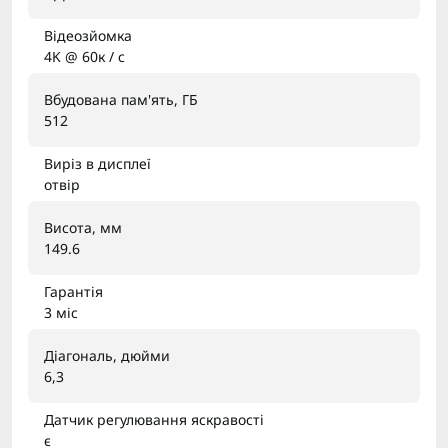
Відеозйомка
4K @ 60к / с
Вбудована пам'ять, ГБ
512
Виріз в дисплеї
отвір
Висота, мм
149.6
Гарантія
3 міс
Діагональ, дюйми
6,3
Датчик регулювання яскравості
є