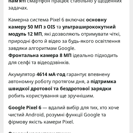
пам’яті
смартфон працює стабільно у щоденних
задачах.
Камерна система Pixel 6 включає
основну
камеру 50 МП з OIS
та
ультраширококутний
модуль 12 МП
, які дозволяють отримувати чіткі,
природні фото й відео за будь-якого освітлення
завдяки алгоритмам Google.
Фронтальна камера 8 МП
ідеально підходить
для селфі та відеодзвінків.
Акумулятор
4614 мА·год
гарантує впевнену
автономну роботу протягом дня, а
підтримка
швидкої дротової та бездротової зарядки
робить користування ще зручнішим.
Google Pixel 6
— вдалий вибір для тих, хто хоче
чистий Android, розумні функції Google та
фірмову якість камери Pixel.