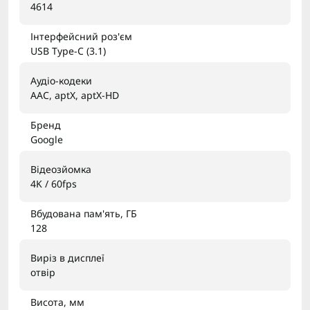
4614
Інтерфейсний роз'єм
USB Type-C (3.1)
Аудіо-кодеки
AAC, aptX, aptX-HD
Бренд
Google
Відеозйомка
4K / 60fps
Вбудована пам'ять, ГБ
128
Виріз в дисплеї
отвір
Висота, мм