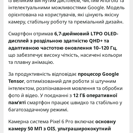
із великим вигнутим дисплеєм, чистим Android та
інтелектуальними можливостями Google. Модель
орієнтована на користувачів, які цінують якісну
камеру, стабільну роботу та преміальний дизайн.
Смартфон отримав
6,7-дюймовий LTPO OLED-
дисплей з роздільною здатністю QHD+ та
адаптивною частотою оновлення 10–120 Гц
,
що забезпечує високу чіткість, насичені кольори
та плавну анімацію.
За продуктивність відповідає
процесор Google
Tensor
, оптимізований для роботи зі штучним
інтелектом, розпізнавання мовлення та обробки
фото й відео. У поєднанні з
12 ГБ оперативної
пам’яті
смартфон працює швидко та стабільно у
багатозадачному режимі.
Камерна система Pixel 6 Pro включає
основну
камеру 50 МП з OIS
,
ультраширококутний