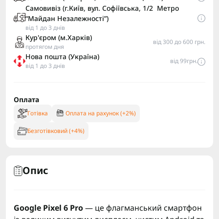
Самовивіз (г.Київ, вул. Софіївська, 1/2 Метро
“Майдан Незалежності”)
від 1 до 3 днів
Кур'єром (м.Харків)
від 300 до 600 грн.
протягом дня
Нова пошта (Україна)
від 99грн.
від 1 до 3 днів
Оплата
Готівка
Оплата на рахунок (+2%)
Безготівковий (+4%)
Опис
Google Pixel 6 Pro
— це флагманський смартфон