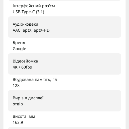
Інтерфейсний роз'єм
USB Type-C (3.1)
Аудіо-кодеки
AAC, aptX, aptX-HD
Бренд
Google
Відеозйомка
4K / 60fps
Вбудована пам'ять, ГБ
128
Виріз в дисплеї
отвір
Висота, мм
163,9