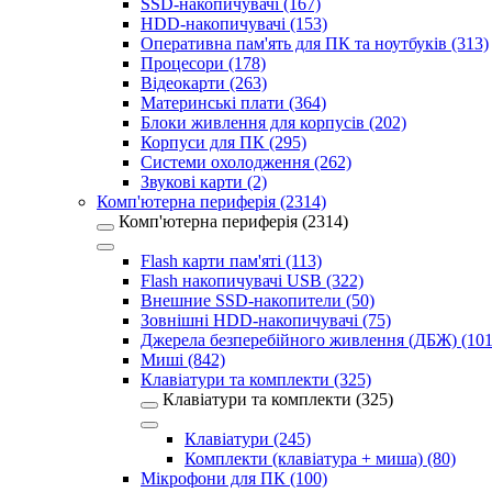
SSD-накопичувачі (167)
HDD-накопичувачі (153)
Оперативна пам'ять для ПК та ноутбуків (313)
Процесори (178)
Відеокарти (263)
Материнські плати (364)
Блоки живлення для корпусів (202)
Корпуси для ПК (295)
Системи охолодження (262)
Звукові карти (2)
Комп'ютерна периферія (2314)
Комп'ютерна периферія (2314)
Flash карти пам'яті (113)
Flash накопичувачі USB (322)
Внешние SSD-накопители (50)
Зовнішні HDD-накопичувачі (75)
Джерела безперебійного живлення (ДБЖ) (101
Миші (842)
Клавіатури та комплекти (325)
Клавіатури та комплекти (325)
Клавіатури (245)
Комплекти (клавіатура + миша) (80)
Мікрофони для ПК (100)