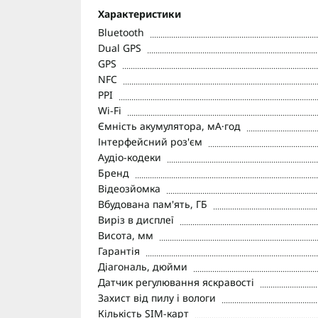
Характеристики
Bluetooth
Dual GPS
GPS
NFC
PPI
Wi-Fi
Ємність акумулятора, мА·год
Інтерфейсний роз'єм
Аудіо-кодеки
Бренд
Відеозйомка
Вбудована пам'ять, ГБ
Виріз в дисплеї
Висота, мм
Гарантія
Діагональ, дюйми
Датчик регулювання яскравості
Захист від пилу і вологи
Кількість SIM-карт