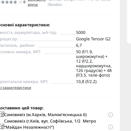
0
відгук
Obsidian
сновні характеристики:
мність акумулятора, мА·год:
5000
роцесор:
Google Tensor G2
іагональ, дюйми:
6,7
сновна камера, МП:
50 (f/1.9,
ширококутна) +
12 (f/2.2,
надширококутна,
126 градусів) + 48
(f/3.5, теле-фото)
ронтальна камера, МП:
10,8 (f/2.2)
сі характеристики
оставимо цей товар:
Самовивіз (м.Харків, Малом'ясницька 6)
Самовивіз (г.Київ, вул. Софіївська, 1/2 Метро
“Майдан Незалежності”)