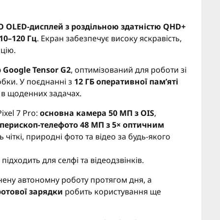
O OLED-дисплей з роздільною здатністю QHD+
10–120 Гц
. Екран забезпечує високу яскравість,
цію.
 Google Tensor G2
, оптимізований для роботи зі
обки. У поєднанні з
12 ГБ оперативної пам’яті
 в щоденних задачах.
xel 7 Pro:
основна камера 50 МП з OIS
,
перископ-телефото 48 МП з 5× оптичним
 чіткі, природні фото та відео за будь-якого
підходить для селфі та відеодзвінків.
нену автономну роботу протягом дня, а
ротової зарядки
робить користування ще