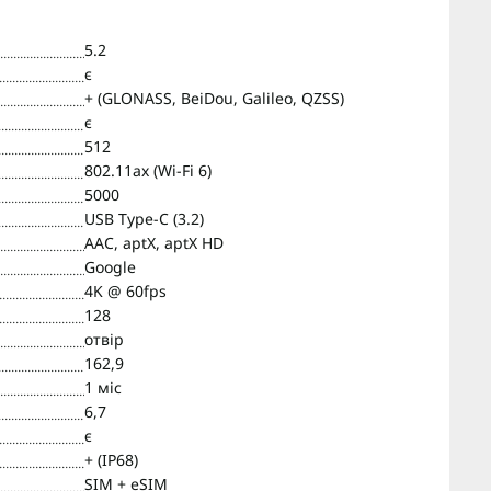
5.2
є
+ (GLONASS, BeiDou, Galileo, QZSS)
є
512
802.11ax (Wi-Fi 6)
5000
USB Type-C (3.2)
AAC, aptX, aptX HD
Google
4K @ 60fps
128
отвір
162,9
1 міс
6,7
є
+ (IP68)
SIM + eSIM