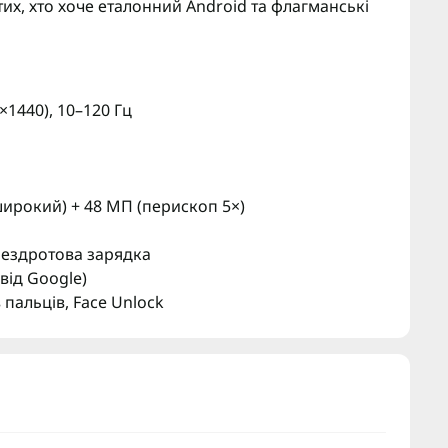
их, хто хоче еталонний Android та флагманські
×1440), 10–120 Гц
широкий) + 48 МП (перископ 5×)
бездротова зарядка
від Google)
 пальців, Face Unlock