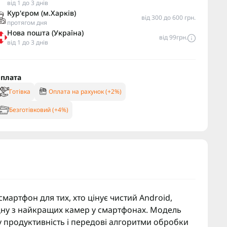
від 1 до 3 днів
Кур'єром (м.Харків)
від 300 до 600 грн.
протягом дня
Нова пошта (Україна)
від 99грн.
від 1 до 3 днів
плата
Готівка
Оплата на рахунок (+2%)
Безготівковий (+4%)
артфон для тих, хто цінує чистий Android,
одну з найкращих камер у смартфонах. Модель
у продуктивність і передові алгоритми обробки