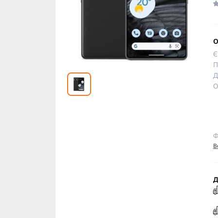
О
Є
П
Д
О
Ф
В
Д