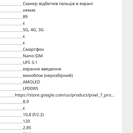
Сканер відбитків пальців в екрані
немає
89
є
5G, 4G, 3G
є
є
Смартфон
Nano-SIM
UFS 3.1
екранне введення
моноблок (нерозбірний)
AMOLED
LPDDR5
https://store.google.com/us/product/pixel_7_pro...
8,9
є
10,8 (f/2.2)
120
2,85