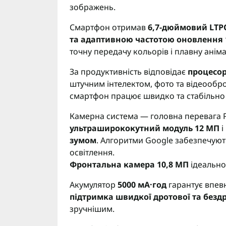
зображень.
Смартфон отримав
6,7-дюймовий LTP
та адаптивною частотою оновлення 
точну передачу кольорів і плавну аніма
За продуктивність відповідає
процесор
штучним інтелектом, фото та відеообр
смартфон працює швидко та стабільно
Камерна система — головна перевага Pi
ультраширококутний модуль 12 МП
і
зумом
. Алгоритми Google забезпечують
освітлення.
Фронтальна камера 10,8 МП
ідеально 
Акумулятор
5000 мА·год
гарантує впев
підтримка швидкої дротової та безд
зручнішим.