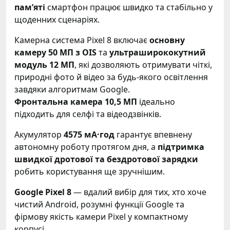
пам’яті
смартфон працює швидко та стабільно у
щоденних сценаріях.
Камерна система Pixel 8 включає
основну
камеру 50 МП з OIS
та
ультраширококутний
модуль 12 МП
, які дозволяють отримувати чіткі,
природні фото й відео за будь-якого освітлення
завдяки алгоритмам Google.
Фронтальна камера 10,5 МП
ідеально
підходить для селфі та відеодзвінків.
Акумулятор
4575 мА·год
гарантує впевнену
автономну роботу протягом дня, а
підтримка
швидкої дротової та бездротової зарядки
робить користування ще зручнішим.
Google Pixel 8
— вдалий вибір для тих, хто хоче
чистий Android, розумні функції Google та
фірмову якість камери Pixel у компактному
корпусі.