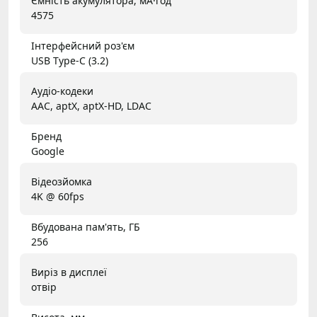
Ємність акумулятора, мА·год
4575
Інтерфейсний роз'єм
USB Type-C (3.2)
Аудіо-кодеки
AAC, aptX, aptX-HD, LDAC
Бренд
Google
Відеозйомка
4K @ 60fps
Вбудована пам'ять, ГБ
256
Виріз в дисплеї
отвір