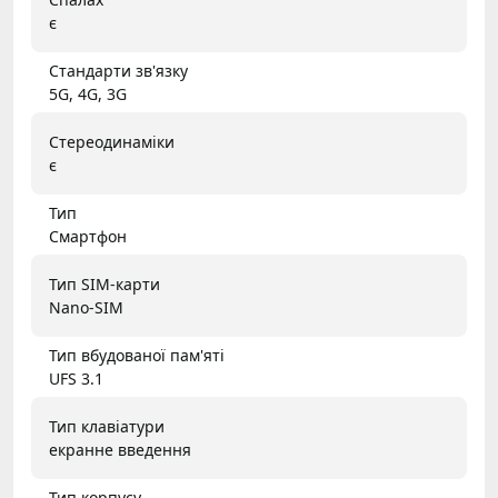
є
Стандарти зв'язку
5G, 4G, 3G
Стереодинаміки
є
Тип
Смартфон
Тип SIM-карти
Nano-SIM
Тип вбудованої пам'яті
UFS 3.1
Тип клавіатури
екранне введення
Тип корпусу