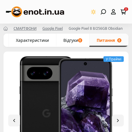
0
СМАРТФОНИ
Google Pixel
Google Pixel 8 8/256GB Obsidian
с
Характеристики
Відгуки
Питання
0
0
У Праймі