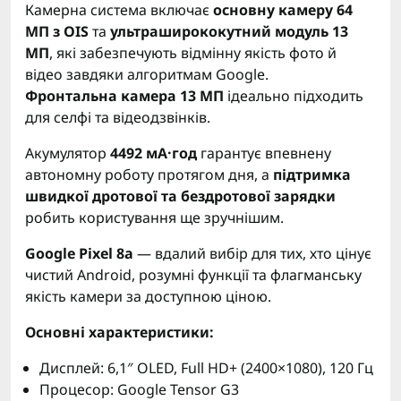
Камерна система включає
основну камеру 64
МП з OIS
та
ультраширококутний модуль 13
МП
, які забезпечують відмінну якість фото й
відео завдяки алгоритмам Google.
Фронтальна камера 13 МП
ідеально підходить
для селфі та відеодзвінків.
Акумулятор
4492 мА·год
гарантує впевнену
автономну роботу протягом дня, а
підтримка
швидкої дротової та бездротової зарядки
робить користування ще зручнішим.
Google Pixel 8a
— вдалий вибір для тих, хто цінує
чистий Android, розумні функції та флагманську
якість камери за доступною ціною.
Основні характеристики:
Дисплей: 6,1″ OLED, Full HD+ (2400×1080), 120 Гц
Процесор: Google Tensor G3