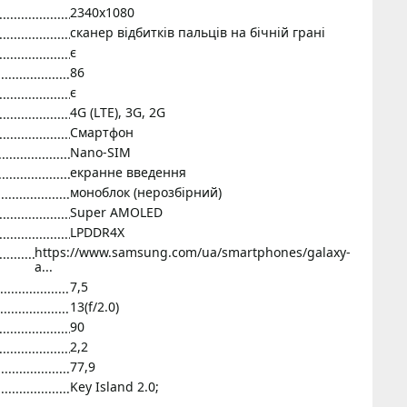
2340x1080
сканер відбитків пальців на бічній грані
є
86
є
4G (LTE), 3G, 2G
Смартфон
Nano-SIM
екранне введення
моноблок (нерозбірний)
Super AMOLED
LPDDR4X
https://www.samsung.com/ua/smartphones/galaxy-
a...
7,5
13(f/2.0)
90
2,2
77,9
Key Island 2.0;