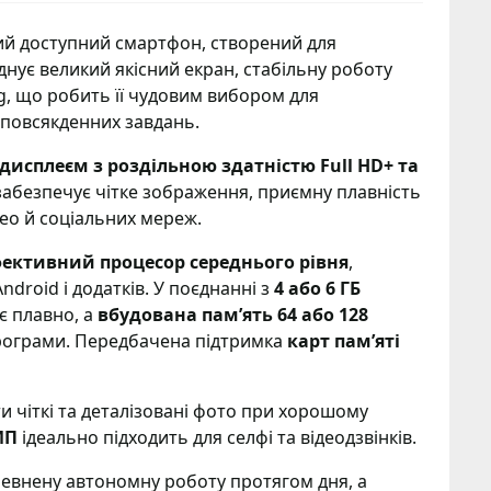
й доступний смартфон, створений для
ує великий якісний екран, стабільну роботу
g, що робить її чудовим вибором для
 повсякденних завдань.
исплеєм з роздільною здатністю Full HD+ та
 забезпечує чітке зображення, приємну плавність
ео й соціальних мереж.
ективний процесор середнього рівня
,
droid і додатків. У поєднанні з
4 або 6 ГБ
 плавно, а
вбудована пам’ять 64 або 128
програми. Передбачена підтримка
карт пам’яті
 чіткі та деталізовані фото при хорошому
МП
ідеально підходить для селфі та відеодзвінків.
евнену автономну роботу протягом дня, а