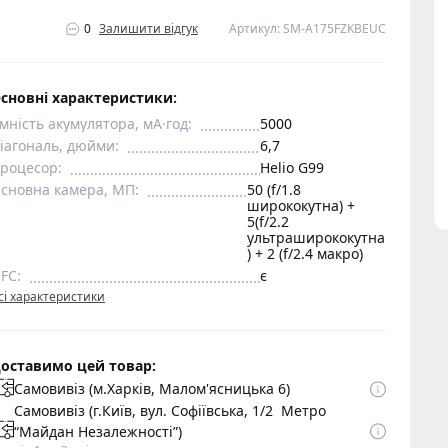
0
Залишити відгук
Артикул: SM-A175FZKBEUC
сновні характеристики:
мність акумулятора, мА·год:
5000
іагональ, дюйми:
6,7
роцесор:
Helio G99
сновна камера, МП:
50 (f/1.8
ширококутна) +
5(f/2.2
ультраширококутна
) + 2 (f/2.4 макро)
FC:
є
сі характеристики
оставимо цей товар:
Самовивіз (м.Харків, Малом'ясницька 6)
Самовивіз (г.Київ, вул. Софіївська, 1/2 Метро
“Майдан Незалежності”)