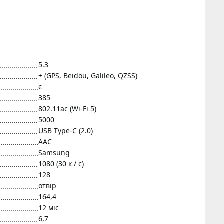
5.3
+ (GPS, Beidou, Galileo, QZSS)
є
385
802.11ac (Wi-Fi 5)
5000
USB Type-C (2.0)
AAC
Samsung
1080 (30 к / с)
128
отвір
164,4
12 міс
6,7