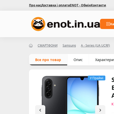
Про нас
Доставка і оплата
ENOT - Обмін
Контакти
Ка
СМАРТФОНИ
Samsung
A - Series (UA UCRF)
Все про товар
Опис
Характери
У Праймі
К