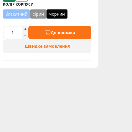
КОЛІР КОРПУСУ
блакитний
сірий
чорний
До кошика
Швидке замовлення