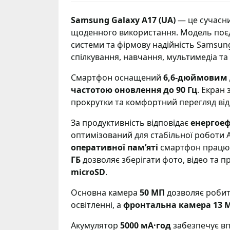
Samsung Galaxy A17 (UA)
— це сучасни
щоденного використання. Модель поєдн
системи та фірмову надійність Samsun
спілкування, навчання, мультимедіа та
Смартфон оснащений
6,6-дюймовим д
частотою оновлення до 90 Гц
. Екран
прокрутки та комфортний перегляд від
За продуктивність відповідає
енергоеф
оптимізований для стабільної роботи An
оперативної пам’яті
смартфон працює
ГБ
дозволяє зберігати фото, відео та 
microSD
.
Основна камера
50 МП
дозволяє робити
освітленні, а
фронтальна камера 13 
Акумулятор
5000 мА·год
забезпечує вп