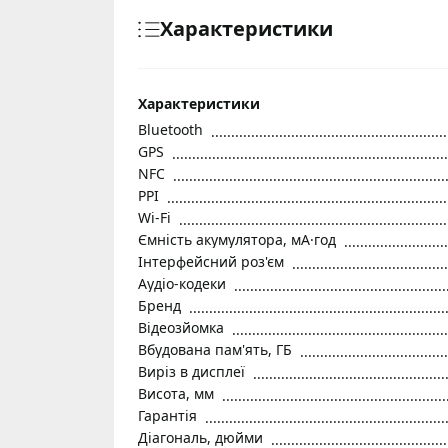
Характеристики
Характеристики
Bluetooth
GPS
NFC
PPI
Wi-Fi
Ємність акумулятора, мА·год
Інтерфейсний роз'єм
Аудіо-кодеки
Бренд
Відеозйомка
Вбудована пам'ять, ГБ
Виріз в дисплеї
Висота, мм
Гарантія
Діагональ, дюйми