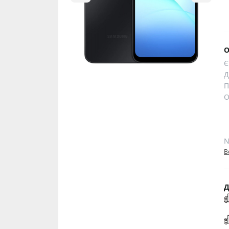
О
Є
Д
П
О
N
В
Д