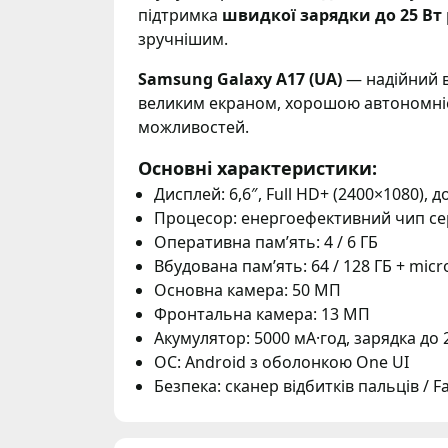
підтримка
швидкої зарядки до 25 Вт
зручнішим.
Samsung Galaxy A17 (UA)
— надійний в
великим екраном, хорошою автономні
можливостей.
Основні характеристики:
Дисплей: 6,6″, Full HD+ (2400×1080), д
Процесор: енергоефективний чип се
Оперативна пам’ять: 4 / 6 ГБ
Вбудована пам’ять: 64 / 128 ГБ + mic
Основна камера: 50 МП
Фронтальна камера: 13 МП
Акумулятор: 5000 мА·год, зарядка до 
ОС: Android з оболонкою One UI
Безпека: сканер відбитків пальців / Fa