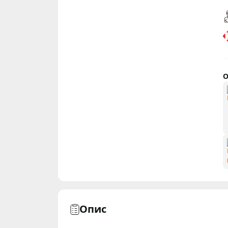
О
Опис