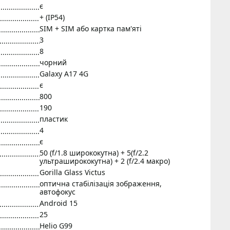
є
+ (IP54)
SIM + SIM або картка пам'яті
3
8
чорний
Galaxy A17 4G
є
800
190
пластик
4
є
50 (f/1.8 ширококутна) + 5(f/2.2
ультраширококутна) + 2 (f/2.4 макро)
Gorilla Glass Victus
оптична стабілізація зображення,
автофокус
Android 15
25
Helio G99