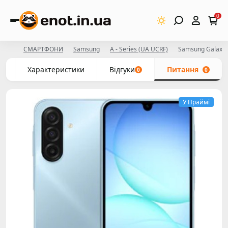
0
СМАРТФОНИ
Samsung
A - Series (UA UCRF)
Samsung Galaxy 
с
Характеристики
Відгуки
Питання
0
0
У Праймі