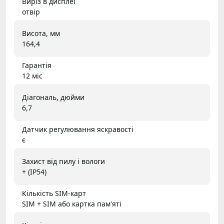
Виріз в дисплеї
отвір
Висота, мм
164,4
Гарантія
12 міс
Діагональ, дюйми
6,7
Датчик регулювання яскравості
є
Захист від пилу і вологи
+ (IP54)
Кількість SIM-карт
SIM + SIM або картка пам'яті