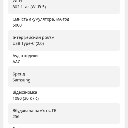
Wi-Fi
802.11ac (Wi-Fi 5)
Ємність акумулятора, мА·год
5000
Інтерфейсний роз'єм
USB Type-C (2.0)
Аудіо-кодеки
AAC
Бренд
Samsung
Відеозйомка
1080 (30 к / с)
Вбудована пам'ять, ГБ
256