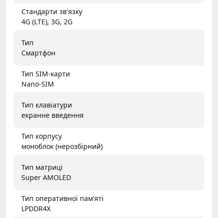
Стандарти зв'язку
4G (LTE), 3G, 2G
Тип
Смартфон
Тип SIM-карти
Nano-SIM
Тип клавіатури
екранне введення
Тип корпусу
моноблок (нерозбірний)
Тип матриці
Super AMOLED
Тип оперативної пам'яті
LPDDR4X