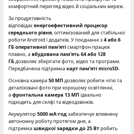
комфортний перегляд відео й соціальних мереж.
За продуктивність
відповідає
енергоефективний процесор
середнього рівня
, оптимізований для стабільної
роботи Android і додатків. У поєднанні з
4 або 6
ГБ оперативної пам’яті
смартфон працює
плавно, а
вбудована пам’ять 64 або 128
ГБ
дозволяє зберігати фото, відео та програми.
Передбачена підтримка
карт пам’яті microSD
.
Основна камера
50 МП
дозволяє робити чіткі та
деталізовані фото при хорошому освітленні,
а
фронтальна камера 13 МП
ідеально
підходить для селфі та відеодзвінків.
Акумулятор
5000 мА·год
забезпечує впевнену
автономну роботу протягом дня, а
підтримка
швидкої зарядки до 25 Вт
робить