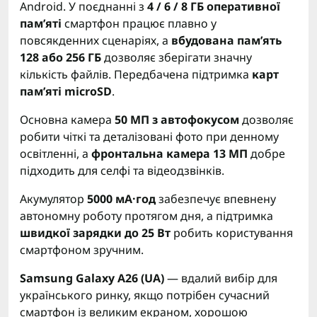
Android. У поєднанні з
4 / 6 / 8 ГБ оперативної
пам’яті
смартфон працює плавно у
повсякденних сценаріях, а
вбудована пам’ять
128 або 256 ГБ
дозволяє зберігати значну
кількість файлів. Передбачена підтримка
карт
пам’яті microSD
.
Основна камера
50 МП з автофокусом
дозволяє
робити чіткі та деталізовані фото при денному
освітленні, а
фронтальна камера 13 МП
добре
підходить для селфі та відеодзвінків.
Акумулятор
5000 мА·год
забезпечує впевнену
автономну роботу протягом дня, а підтримка
швидкої зарядки до 25 Вт
робить користування
смартфоном зручним.
Samsung Galaxy A26 (UA)
— вдалий вибір для
українського ринку, якщо потрібен сучасний
смартфон із великим екраном, хорошою