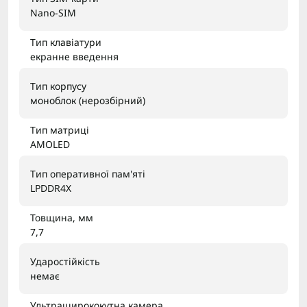
Nano-SIM
Тип клавіатури
екранне введення
Тип корпусу
моноблок (нерозбірний)
Тип матриці
AMOLED
Тип оперативної пам'яті
LPDDR4X
Товщина, мм
7,7
Ударостійкість
немає
Ультраширококутна камера