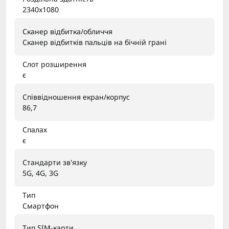
2340x1080
Сканер відбитка/обличчя
Сканер відбитків пальців на бічній грані
Слот розширення
є
Співвідношення екран/корпус
86,7
Спалах
є
Стандарти зв'язку
5G, 4G, 3G
Тип
Смартфон
Тип SIM-карти