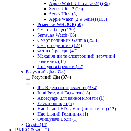
Apple Watch Ultra 2 (2024) (36)
Series Ultra 2 (16)
Series Ultra (3)
Apple Watch (2-9 Series) (163)
Ремешки WHOOP (60)
Смарт-кільця (120)
Samsung Watch (66)
Смарт годинник Garmin (253)
Смарт годинник (124)
Фітнес Трекери (47)
Механічний та електронний наручний
годинник (37)
Пошукові брелоки (22)
Розумний Дім (374)
Розумний Дім (374)
IP - Відеоспостереження (334)
Інші Розумні Гаджети (18)
Аксесуари для ванної кімнати (1)
Електрошпори (5)
Настільні LED лампи (портативні) (12)
Настільний Годинник (1)
Очищувачі Води (1)
Crypto (14)
ВІДЕО & ФОТО