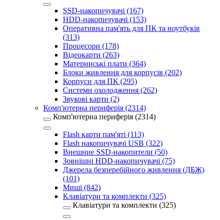
SSD-накопичувачі (167)
HDD-накопичувачі (153)
Оперативна пам'ять для ПК та ноутбуків
(313)
Процесори (178)
Відеокарти (263)
Материнські плати (364)
Блоки живлення для корпусів (202)
Корпуси для ПК (295)
Системи охолодження (262)
Звукові карти (2)
Комп'ютерна периферія (2314)
Комп'ютерна периферія (2314)
Flash карти пам'яті (113)
Flash накопичувачі USB (322)
Внешние SSD-накопители (50)
Зовнішні HDD-накопичувачі (75)
Джерела безперебійного живлення (ДБЖ)
(101)
Миші (842)
Клавіатури та комплекти (325)
Клавіатури та комплекти (325)