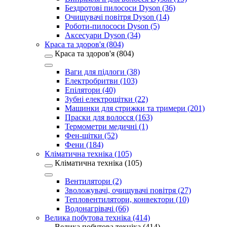
Бездротові пилососи Dyson (36)
Очищувачі повітря Dyson (14)
Роботи-пилососи Dyson (5)
Аксесуари Dyson (34)
Краса та здоров'я (804)
Краса та здоров'я (804)
Ваги для підлоги (38)
Електробритви (103)
Епілятори (40)
Зубні електрощітки (22)
Машинки для стрижки та тримери (201)
Праски для волосся (163)
Термометри медичні (1)
Фен-щітки (52)
Фени (184)
Кліматична техніка (105)
Кліматична техніка (105)
Вентилятори (2)
Зволожувачі, очищувачі повітря (27)
Тепловентилятори, конвектори (10)
Водонагрівачі (66)
Велика побутова техніка (414)
Велика побутова техніка (414)