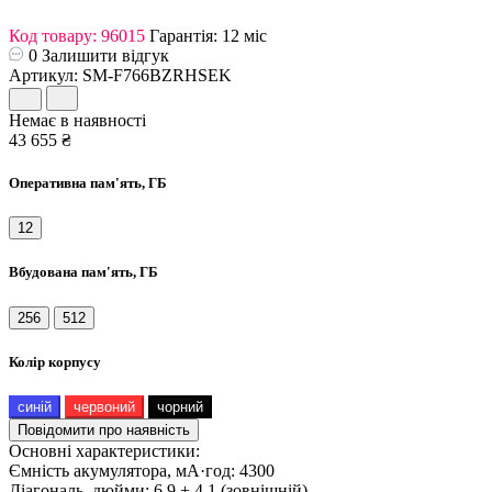
Код товару: 96015
Гарантія: 12 міс
0
Залишити відгук
Артикул: SM-F766BZRHSEK
Немає в наявності
43 655 ₴
Оперативна пам'ять, ГБ
12
Вбудована пам'ять, ГБ
256
512
Колір корпусу
синій
червоний
чорний
Повідомити про наявність
Основні характеристики:
Ємність акумулятора, мА·год:
4300
Діагональ, дюйми:
6,9 + 4,1 (зовнішній)