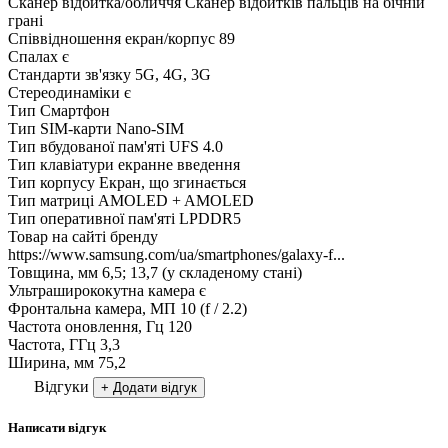
Сканер відбитка/обличчя
Сканер відбитків пальців на бічній
грані
Співвідношення екран/корпус
89
Спалах
є
Стандарти зв'язку
5G, 4G, 3G
Стереодинаміки
є
Тип
Смартфон
Тип SIM-карти
Nano-SIM
Тип вбудованої пам'яті
UFS 4.0
Тип клавіатури
екранне введення
Тип корпусу
Екран, що згинається
Тип матриці
AMOLED + AMOLED
Тип оперативної пам'яті
LPDDR5
Товар на сайті бренду
https://www.samsung.com/ua/smartphones/galaxy-f...
Товщина, мм
6,5; 13,7 (у складеному стані)
Ультраширококутна камера
є
Фронтальна камера, МП
10 (f / 2.2)
Частота оновлення, Гц
120
Частота, ГГц
3,3
Ширина, мм
75,2
Відгуки
+ Додати відгук
Написати відгук