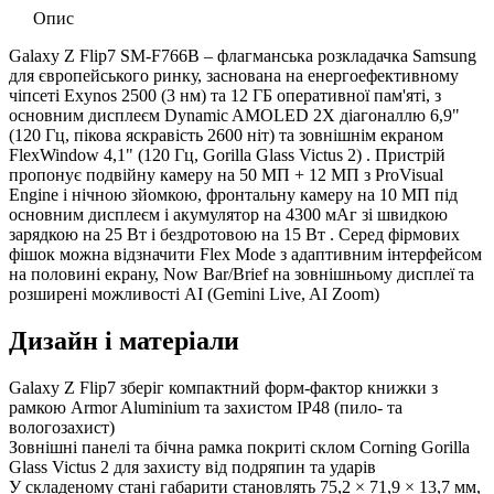
Опис
Galaxy Z Flip7 SM-F766B – флагманська розкладачка Samsung
для європейського ринку, заснована на енергоефективному
чіпсеті Exynos 2500 (3 нм) та 12 ГБ оперативної пам'яті, з
основним дисплеєм Dynamic AMOLED 2X діагоналлю 6,9"
(120 Гц, пікова яскравість 2600 ніт) та зовнішнім екраном
FlexWindow 4,1" (120 Гц, Gorilla Glass Victus 2)
. Пристрій
пропонує подвійну камеру на 50 МП + 12 МП з ProVisual
Engine і нічною зйомкою, фронтальну камеру на 10 МП під
основним дисплеєм і акумулятор на 4300 мАг зі швидкою
зарядкою на 25 Вт і бездротовою на 15 Вт . Серед фірмових
фішок можна відзначити Flex Mode з адаптивним інтерфейсом
на половині екрану, Now Bar/Brief на зовнішньому дисплеї та
розширені можливості AI (Gemini Live, AI Zoom)
Дизайн і матеріали
Galaxy Z Flip7 зберіг компактний форм-фактор книжки з
рамкою Armor Aluminium та захистом IP48 (пило- та
вологозахист)
Зовнішні панелі та бічна рамка покриті склом Corning Gorilla
Glass Victus 2 для захисту від подряпин та ударів
У складеному стані габарити становлять 75,2 × 71,9 × 13,7 мм,