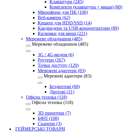
Клавіатури (245)
Комплекти (клавіатура + миша) (80)
Мікрофони для ПК (100)
Веб-камери (62)
Кишені для HDD/SSD (14)
Кардридери та USB-концентратори (89)
Килимки для миші (221)
Мережеве обладнання (485)
Мережеве обладнання (485)
3G / 4G-модем (6)
Роутери (267)
Точки доступу (129)
Мережеві адаптери (83)
Мережеві адаптери (83)
Бездротові (60)
Дротові (21)
Офісна техніка (118)
Офісна техніка (118)
3D принтери (7)
БФП (108)
Сканери (3)
ГЕЙМЕРСЬКІ ТОВАРИ