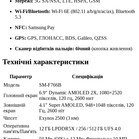
Мережі:
5G SA/NSA, LTE, HSPA, GSM
Wi-Fi/Bluetooth:
Wi-Fi 6E (802.11 a/b/g/n/ac/ax), Bluetooth
5.3
NFC:
Samsung Pay
GPS:
GPS, ГЛОНАСС, BDS, Galileo, QZSS
Сканер відбитків пальців: бічний
(кнопка живлення)
Технічні характеристики
Параметр
Специфікація
Модель
SM-F766B
6.9" Dynamic AMOLED 2X, 1080×2520
Головний екран
пікселів, 120 гц, 2600 нит
Зовнішній
4.1" Super AMOLED, 948×1048 пікселів, 120
екран
Гц, 2600 ніт
Чіпсет
Exynos 2500 (3 нм)
Оперативна
12 ГБ LPDDR5X / 256 / 512 ГБ UFS 4.0
пам'ять/Пам'ять
Камери
50 Мп (OIS) + 12 Мп; Фронтальна 10 МП