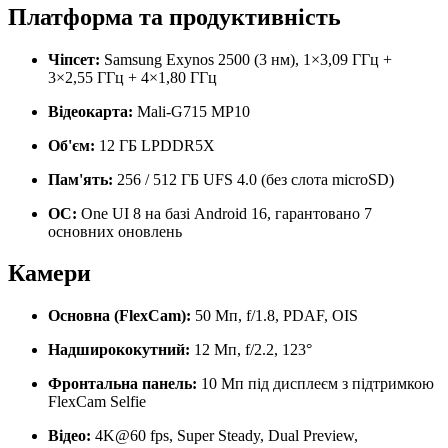
Платформа та продуктивність
Чіпсет:
Samsung Exynos 2500 (3 нм), 1×3,09 ГГц +
3×2,55 ГГц + 4×1,80 ГГц
Відеокарта:
Mali-G715 MP10
Об'єм:
12 ГБ LPDDR5X
Пам'ять:
256 / 512 ГБ UFS 4.0 (без слота microSD)
ОС:
One UI 8 на базі Android 16, гарантовано 7
основних оновлень
Камери
Основна (FlexCam):
50 Мп, f/1.8, PDAF, OIS
Надширококутний:
12 Мп, f/2.2, 123°
Фронтальна панель:
10 Мп під дисплеєм з підтримкою
FlexCam Selfie
Відео:
4K@60 fps, Super Steady, Dual Preview,