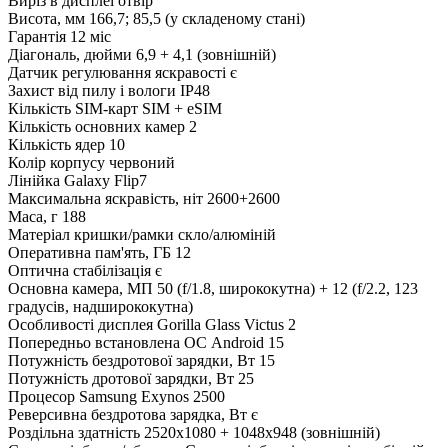
Виріз в дисплеї
отвір
Висота, мм
166,7; 85,5 (у складеному стані)
Гарантія
12 міс
Діагональ, дюйми
6,9 + 4,1 (зовнішній)
Датчик регулювання яскравості
є
Захист від пилу і вологи
IP48
Кількість SIM-карт
SIM + eSIM
Кількість основних камер
2
Кількість ядер
10
Колір корпусу
червоний
Лінійка
Galaxy Flip7
Максимальна яскравість, ніт
2600+2600
Маса, г
188
Матеріал кришки/рамки
скло/алюміній
Оперативна пам'ять, ГБ
12
Оптична стабілізація
є
Основна камера, МП
50 (f/1.8, ширококутна) + 12 (f/2.2, 123
градусів, надширококутна)
Особливості дисплея
Gorilla Glass Victus 2
Попередньо встановлена ОС
Android 15
Потужність бездротової зарядки, Вт
15
Потужність дротової зарядки, Вт
25
Процесор
Samsung Exynos 2500
Реверсивна бездротова зарядка, Вт
є
Роздільна здатність
2520x1080 + 1048x948 (зовнішній)