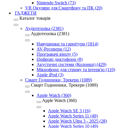
Nintendo Switch (73)
VR Окуляри для Смартфону та ПК (20)
ГАДЖЕТИ
Каталог товарів
Аудіотехніка (2381)
Аудіотехніка (2381)
Навушники та гарнітури (1814)
AV-Ресивери (12)
Програвачі вінілу (5)
Цифрові диктофони (8)
Акустичні системи (Колонки) (429)
Мікрофони для стриму та інтерв'ю (110)
Apple iPod (3)
Смарт Годинники, Трекери (1089)
Смарт Годинники, Трекери (1089)
Apple Watch (360)
Apple Watch (360)
Apple Watch SE 3 (16)
Apple Watch Series 11 (49)
Apple Watch Ultra 3 - 2025 (28)
Apple Watch Series 10 (49)