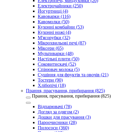
Електропечі, мінідуховки (20)
Електрочайники (250)
Йогуртниці (4)
Кавоварки (116)
Кавомолки (50)
Кухонні комбайни (53)
Кухонні ножі (4)
М'ясорубки (32)
Мікрохвильові печі (87)
Міксери (65)
Мультиварки (48)
Настільні плити (50)
Соковитискачі (52)
Спінювач молока (5)
Сушіння для фруктів та овочів (21)
Тостери (90)
Хлібопічі (18)
Прання, прасування, прибирання (825)
Прання, прасування, прибирання (825)
Відпарювачі (78)
Догляд за одягом (2)
Дошки для прасування (3)
Пароочисники (28)
Пилососи (360)