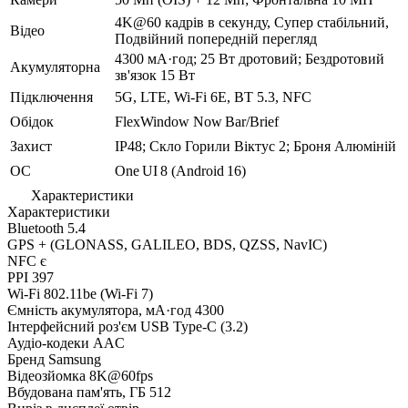
4K@60 кадрів в секунду, Супер стабільний,
Відео
Подвійний попередній перегляд
4300 мА·год; 25 Вт дротовий; Бездротовий
Акумуляторна
зв'язок 15 Вт
Підключення
5G, LTE, Wi-Fi 6E, BT 5.3, NFC
Обідок
FlexWindow Now Bar/Brief
Захист
IP48; Скло Горили Віктус 2; Броня Алюміній
ОС
One UI 8 (Android 16)
Характеристики
Характеристики
Bluetooth
5.4
GPS
+ (GLONASS, GALILEO, BDS, QZSS, NavIC)
NFC
є
PPI
397
Wi-Fi
802.11be (Wi-Fi 7)
Ємність акумулятора, мА·год
4300
Інтерфейсний роз'єм
USB Type-C (3.2)
Аудіо-кодеки
AAC
Бренд
Samsung
Відеозйомка
8K@60fps
Вбудована пам'ять, ГБ
512