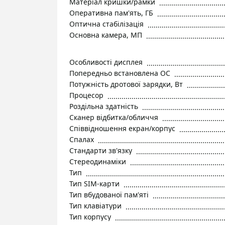
Матеріал кришки/рамки
Оперативна пам'ять, ГБ
Оптична стабілізація
Основна камера, МП
Особливості дисплея
Попередньо встановлена ОС
Потужність дротової зарядки, Вт
Процесор
Роздільна здатність
Сканер відбитка/обличчя
Співвідношення екран/корпус
Спалах
Стандарти зв'язку
Стереодинаміки
Тип
Тип SIM-карти
Тип вбудованої пам'яті
Тип клавіатури
Тип корпусу