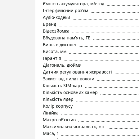
Ємність акумулятора, мА·год
Інтерфейсний роз'єм
Аудіо-кодеки
Бренд
Відеозйомка
Вбудована пам'ять, ГБ
Виріз в дисплеї
Висота, мм
Гарантія
Діагональ, дюйми
Датчик регулювання яскравості
Захист від пилу і вологи
Кількість SIM-карт
Кількість основних камер
Кількість ядер
Колір корпусу
Лінійка
Макро-об'єктив
Максимальна яскравість, ніт
Маса, г