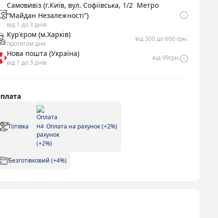
Самовивіз (г.Київ, вул. Софіївська, 1/2 Метро
“Майдан Незалежності”)
від 1 до 3 днів
Кур'єром (м.Харків)
від 300 до 600 грн.
протягом дня
Нова пошта (Україна)
від 99грн.
від 1 до 3 днів
плата
Готівка
Оплата на рахунок (+2%)
Безготівковий (+4%)