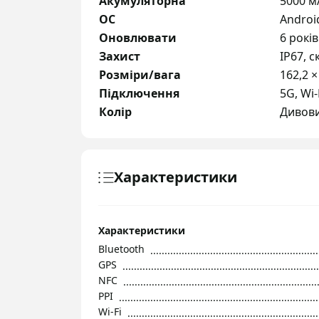
Акумуляторна
5000 м
ОС
Androi
Оновлювати
6 років
Захист
IP67, с
Розміри/вага
162,2 ×
Підключення
5G, Wi-
Колір
Дивови
Характеристики
Характеристики
Bluetooth
GPS
NFC
PPI
Wi-Fi