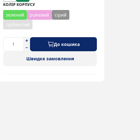
КОЛІР КОРПУСУ
зелений
рожевий
сірий
сріблястий
До кошика
Швидке замовлення