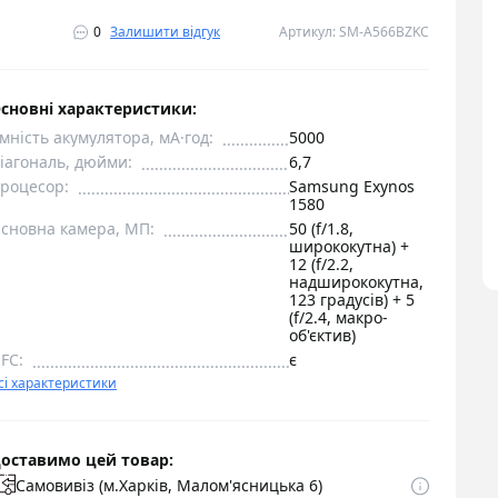
0
Залишити відгук
Артикул: SM-A566BZKC
сновні характеристики:
мність акумулятора, мА·год:
5000
іагональ, дюйми:
6,7
роцесор:
Samsung Exynos
1580
сновна камера, МП:
50 (f/1.8,
ширококутна) +
12 (f/2.2,
надширококутна,
123 градусів) + 5
(f/2.4, макро-
об'єктив)
FC:
є
сі характеристики
оставимо цей товар:
Самовивіз (м.Харків, Малом'ясницька 6)