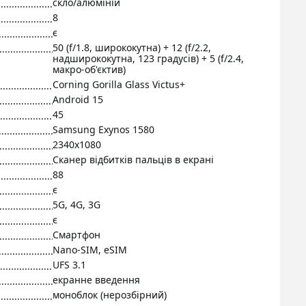
скло/алюміній
8
є
50 (f/1.8, ширококутна) + 12 (f/2.2,
надширококутна, 123 градусів) + 5 (f/2.4,
макро-об'єктив)
Corning Gorilla Glass Victus+
Android 15
45
Samsung Exynos 1580
2340x1080
Сканер відбитків пальців в екрані
88
є
5G, 4G, 3G
є
Смартфон
Nano-SIM, eSIM
UFS 3.1
екранне введення
моноблок (нерозбірний)