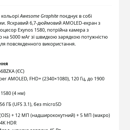
 кольорі
Awesome Graphite
поєднує в собі
ми. Яскравий 6,7-дюймовий AMOLED-екран з
оцесор Exynos 1580, потрійна камера з
ор на 5000 мАг зі швидкою зарядкою потужністю
для повсякденного використання.
ння
6BZKA (ЄС)
uper AMOLED, FHD+ (2340×1080), 120 Гц, до 1900
 1580 (4 нм)
256 ГБ (UFS 3.1), без microSD
(OIS) + 12 МП (надширококутний) + 5 МП (макро)
 4K HDR