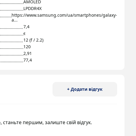
AMOLED
LPDDR4X
https://www.samsung.com/ua/smartphones/galaxy-
a...
7,4
є
12 (f / 2.2)
120
2,91
77,4
+ Додати відгук
, станьте першим, залиште свій відгук.