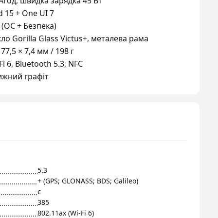
Агод, швидка зарядка 45 Вт
d 15 + One UI 7
 (ОС + Безпека)
кло Gorilla Glass Victus+, металева рама
 77,5 × 7,4 мм / 198 г
Fi 6, Bluetooth 5.3, NFC
жний графіт
5.3
+ (GPS; GLONASS; BDS; Galileo)
є
385
802.11ax (Wi-Fi 6)