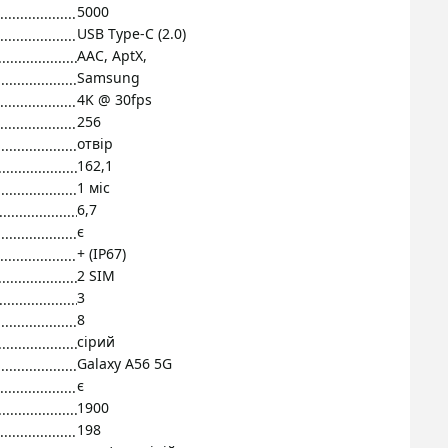
5000
USB Type-C (2.0)
AAC, AptX,
Samsung
4K @ 30fps
256
отвір
162,1
1 міс
6,7
є
+ (IP67)
2 SIM
3
8
сірий
Galaxy A56 5G
є
1900
198