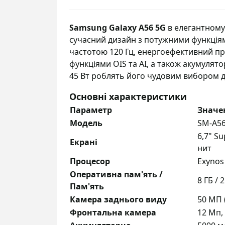
Samsung Galaxy A56 5G
в елегантному
сучасний дизайн з потужними функція
частотою 120 Гц, енергоефективний пр
функціями OIS та AI, а також акумулят
45 Вт роблять його чудовим вибором 
Основні характеристики
Параметр
Значе
Модель
SM-A56
6,7" S
Екрані
нит
Процесор
Exynos
Оперативна пам'ять /
8 ГБ / 
Пам'ять
Камера заднього виду
50 МП 
Фронтальна камера
12 Мп,