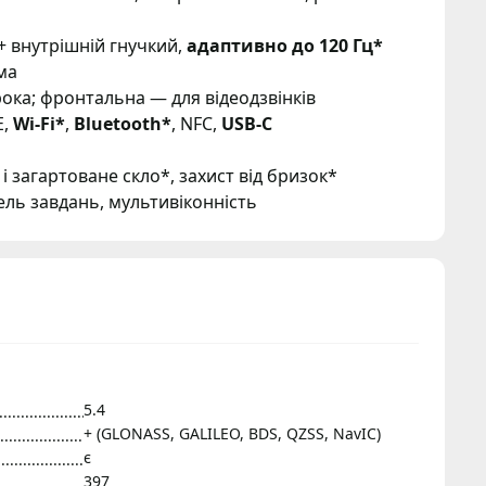
+ внутрішній гнучкий,
адаптивно до 120 Гц*
ма
рока; фронтальна — для відеодзвінків
E,
Wi-Fi*
,
Bluetooth*
, NFC,
USB-C
і загартоване скло*, захист від бризок*
нель завдань, мультивіконність
5.4
+ (GLONASS, GALILEO, BDS, QZSS, NavIC)
є
397