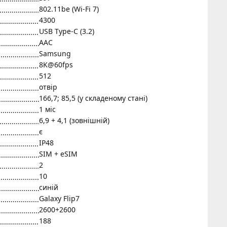
802.11be (Wi-Fi 7)
4300
USB Type-C (3.2)
AAC
Samsung
8K@60fps
512
отвір
166,7; 85,5 (у складеному стані)
1 міс
6,9 + 4,1 (зовнішній)
є
IP48
SIM + eSIM
2
10
синій
Galaxy Flip7
2600+2600
188