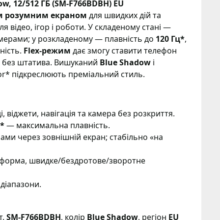
ow, 12/512 ГБ (SM-F766BDBH) EU
м розумним екраном
для швидких дій та
 відео, ігор і роботи. У складеному стані —
амерами; у розкладеному — плавність до
120 Гц*
,
ність.
Flex-режим
дає змогу ставити телефон
ів без штатива. Вишуканий
Blue Shadow
і
or* підкреслюють преміальний стиль.
ді, віджети, навігація та камера без розкриття.
*
— максимальна плавність.
ами через зовнішній екран; стабільно «на
тформа, швидке/бездротове/зворотне
 діапазони.
т.
SM-F766BDBH
, колір
Blue Shadow
, регіон
EU