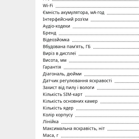
Wi-Fi
Ємність акумулятора, мА·год
Інтерфейсний роз'єм
Аудіо-кодеки
Бренд
Відеозйомка
Вбудована пам'ять, ГБ
Виріз в дисплеї
Висота, мм
Гарантія
Діагональ, дюйми
Датчик регулювання яскравості
Захист від пилу і вологи
Кількість SIM-карт
Кількість основних камер
Кількість ядер
Колір корпусу
Лінійка
Максимальна яскравість, ніт
Маса, г