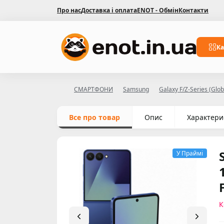
Про нас
Доставка і оплата
ENOT - Обмін
Контакти
Ка
СМАРТФОНИ
Samsung
Galaxy F/Z-Series (Glob
Все про товар
Опис
Характери
У Праймі
К