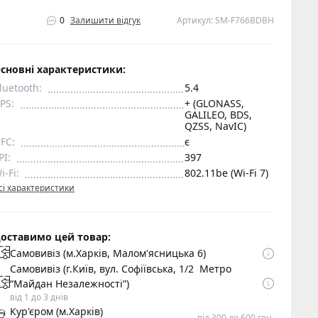
0
Залишити відгук
Артикул: SM-F766BDBH
сновні характеристики:
luetooth:
5.4
PS:
+ (GLONASS,
GALILEO, BDS,
QZSS, NavIC)
FC:
є
PI:
397
i-Fi:
802.11be (Wi-Fi 7)
сі характеристики
оставимо цей товар:
Самовивіз (м.Харків, Малом'ясницька 6)
Самовивіз (г.Київ, вул. Софіївська, 1/2 Метро
“Майдан Незалежності”)
від 1 до 3 днів
Кур'єром (м.Харків)
від 300 до 600 грн.