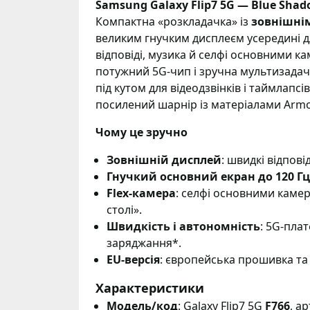
Samsung Galaxy Flip7 5G — Blue Shad
Компактна «розкладачка» із
зовнішні
великим гнучким дисплеєм усередині для
відповіді, музика й селфі основними к
потужний 5G-чип і зручна мультизадач
під кутом для відеодзвінків і таймлапс
посилений шарнір із матеріалами Arm
Чому це зручно
Зовнішній дисплей
: швидкі відпові
Гнучкий основний екран до 120 Гц
Flex-камера
: селфі основними камер
столі».
Швидкість і автономність
: 5G-пла
заряджання*.
EU-версія
: європейська прошивка та
Характеристики
Модель/код
: Galaxy Flip7 5G
F766
, ар