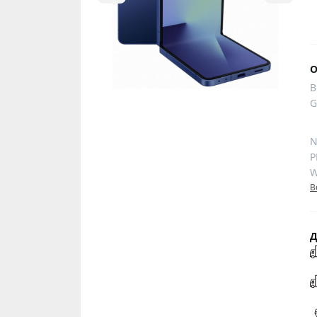
О
B
G
N
P
W
В
Д