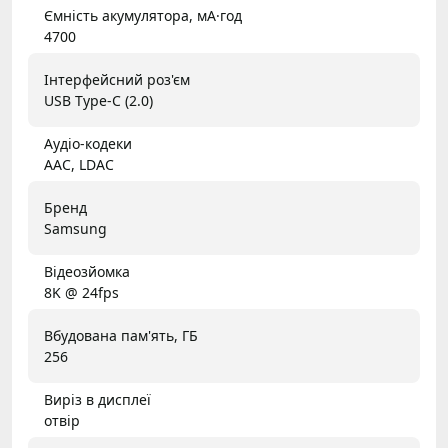
Ємність акумулятора, мА·год
4700
Інтерфейсний роз'єм
USB Type-C (2.0)
Аудіо-кодеки
AAC, LDAC
Бренд
Samsung
Відеозйомка
8K @ 24fps
Вбудована пам'ять, ГБ
256
Виріз в дисплеї
отвір