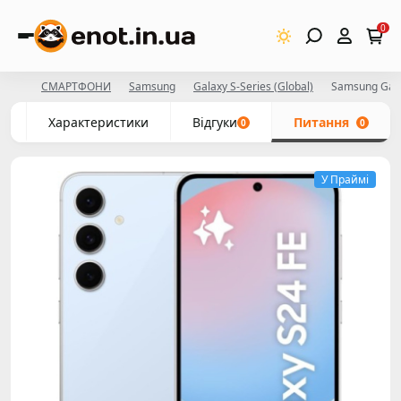
0
СМАРТФОНИ
Samsung
Galaxy S-Series (Global)
Samsung Gala
с
Характеристики
Відгуки
Питання
0
0
У Праймі