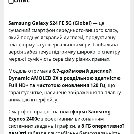
Опис
Samsung Galaxy S24 FE 5G (Global)
— це
сучасний смартфон середнього-вищого класу,
який поєднує яскравий дисплей, продуктивну
платформу та універсальні камери. Глобальна
версія забезпечує підтримку широкого спектру
мереж і сумісність сервісів у різних країнах.
Модель отримала
6,7-дюймовий дисплей
Dynamic AMOLED 2X з роздільною здатністю
Full HD+ та частотою оновлення 120 Гц
, що
гарантує чітке, насичене зображення та плавну
анімацію інтерфейсу.
Смартфон працює на
платформі Samsung
Exynos 2400e
з ефективним виконанням
системних завдань і графіки, а
8 ГБ оперативної
пам’яті
забезпечує стабільну багатозадачність.