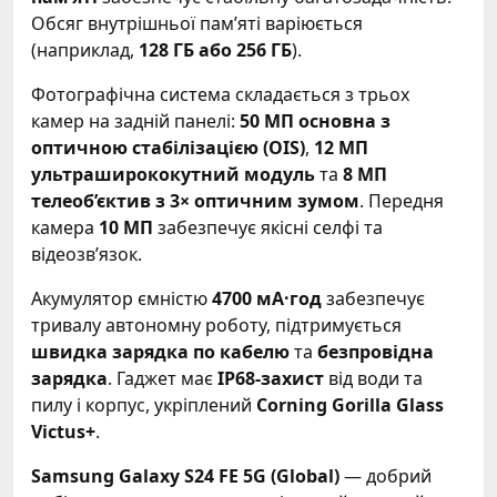
Обсяг внутрішньої пам’яті варіюється
(наприклад,
128 ГБ або 256 ГБ
).
Фотографічна система складається з трьох
камер на задній панелі:
50 МП основна з
оптичною стабілізацією (OIS)
,
12 МП
ультраширококутний модуль
та
8 МП
телеоб’єктив з 3× оптичним зумом
. Передня
камера
10 МП
забезпечує якісні селфі та
відеозв’язок.
Акумулятор ємністю
4700 мА·год
забезпечує
тривалу автономну роботу, підтримується
швидка зарядка по кабелю
та
безпровідна
зарядка
.
Гаджет має
IP68-захист
від води та
пилу і корпус, укріплений
Corning Gorilla Glass
Victus+
.
Samsung Galaxy S24 FE 5G (Global)
— добрий